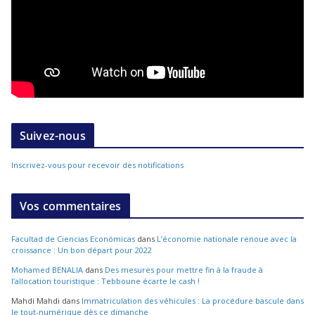
Suivez-nous
Inscrivez-vous pour recevoir des notifications
Vos commentaires
Facultad de Ciencias Económicas
dans
L’économie nationale renoue avec la
croissance : Un bon départ pour 2022
Mohamed BENALIA
dans
Des mesures pour mettre fin à la fraude à
l’allocation touristique : Tebboune écarte le cash !
Mahdi Mahdi
dans
Immatriculation des véhicules : La procédure bascule dans
le tout-numérique dès ce dimanche