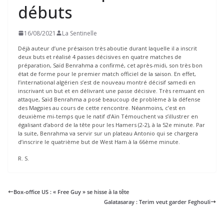
débuts
16/08/2021
La Sentinelle
Déjà auteur d’une présaison très aboutie durant laquelle il a inscrit
deux buts et réalisé 4 passes décisives en quatre matches de
préparation, Saïd Benrahma a confirmé, cet après-midi, son très bon
état de forme pour le premier match officiel de la saison. En effet,
l’international algérien s’est de nouveau montré décisif samedi en
inscrivant un but et en délivrant une passe décisive. Très remuant en
attaque, Saïd Benrahma a posé beaucoup de problème à la défense
des Magpies au cours de cette rencontre. Néanmoins, c’est en
deuxième mi-temps que le natif d’Aïn Témouchent va s’illustrer en
égalisant d’abord de la tête pour les Hamers (2-2), à la 52e minute. Par
la suite, Benrahma va servir sur un plateau Antonio qui se chargera
d’inscrire le quatrième but de West Ham à la 66ème minute.
R. S.
Box-office US : « Free Guy » se hisse à la tête
Galatasaray : Terim veut garder Feghouli