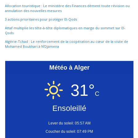
Allocation touristique : Le ministère des Finances dément toute révision ou
annulation des nouvelles mesures
3 actions prioritaires pour protéger El-Qods
Attaf multiplie les tête-à-tête diplomatiques en marge du sommet sur El-
Qods
Algérie-Tchad : Le renforcement de la coopération au cœur de la visite de
Mohamed Boukhari à N’Djamena
Météo à Alger
31°
C
Ensoleillé
Lever du soleil: 05:57 AM
Coucher du soleil: 07:49 PM