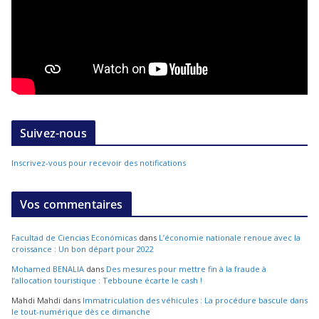
Suivez-nous
Inscrivez-vous pour recevoir des notifications
Vos commentaires
Facultad de Ciencias Económicas
dans
L’économie nationale renoue avec la
croissance : Un bon départ pour 2022
Mohamed BENALIA
dans
Des mesures pour mettre fin à la fraude à
l’allocation touristique : Tebboune écarte le cash !
Mahdi Mahdi
dans
Immatriculation des véhicules : La procédure bascule dans
le tout-numérique dès ce dimanche