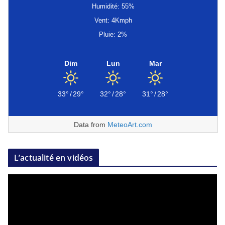
Humidité: 55%
Vent: 4Kmph
Pluie: 2%
Dim
Lun
Mar
33°
/
29°
32°
/
28°
31°
/
28°
Data from
MeteoArt.com
L’actualité en vidéos