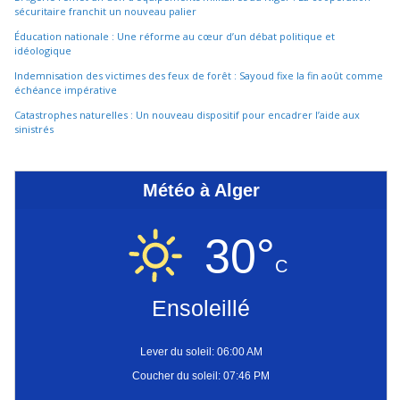
sécuritaire franchit un nouveau palier
Éducation nationale : Une réforme au cœur d’un débat politique et
idéologique
Indemnisation des victimes des feux de forêt : Sayoud fixe la fin août comme
échéance impérative
Catastrophes naturelles : Un nouveau dispositif pour encadrer l’aide aux
sinistrés
Météo à Alger
30°
C
Ensoleillé
Lever du soleil: 06:00 AM
Coucher du soleil: 07:46 PM