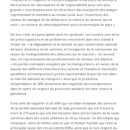
faire preuve de clairvoyance et de responsabilité pour une plus
grande « coordination avec les directeurs des transports des wilayas
représentant le ministère au niveau local, avec l’ouverture des
canaux de dialogue et de débat pour la relance du secteur qui se
veut « un vecteur du développement socio-économique du pays ».
De leur côté, les participants dont les syndicats ont soulevé une série
de préoccupations et de problèmes rencontrés dans leur travail à
l’instar de « la dégradation et la vétusté du parc automobile national
de taxis, d’autobus et de camions, et l’incapacité de le renouveler en
raison de l’indisponibilité des véhicules sur le marché ». En second
lieu, les représentants des professionnels du secteur ont déploré
« les pertes colossales essuyées par les transporteurs, en raison de la
hausse des différents frais liés à leur activité et l’existence d’activités
parallèles, les transporteurs privés représentant la part du lion dans
le marché national du transport » ainsi que le problème
d’exploitation de 50% seulement des capacités des transporteurs
dans le cadre du respect du protocole sanitaire de lutte contre la
pandémie.
Il est utile de rappeler à cet effet qu »un bilan émanant des services
de la sûreté nationale fait état de sept personnes qui ont trouvé la
mort et 275 autres qui ont été blessées dans 225 accidents de la route
survenus dans des zones urbaines du 10 au 16 août. Un décompte qui
s’explique, selon la même source, par le facteur humain qui reste la
principale cause des ces accidents (94%), ainsi que le non respect du