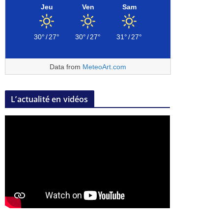
Jeu
Ven
Sam
30°
/
27°
30°
/
27°
31°
/
27°
Data from
MeteoArt.com
L’actualité en vidéos