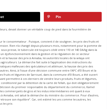
et
Pin
teurs, devait donner un véritable coup de pied dans la fourmilière de
 le consommateur . Puisque, convient-il de souligner, les prix des fruits et
ascension. Rien n’a changé depuis plusieurs mois, notamment pour la pomme de
ise sous presse, le tubercule est toujours cédé entre 110 et 140 DA/kg dans la
 un dysfonctionnement dans la gestion et la régulation de ce secteur
t la hausse des prix à Annaba, les autorités locales de la wilaya ont
riculteurs. La démarche fait suite à l’application des instructions du
ratiques mafieuses des spéculateurs et atténuer, la hausse des prix des
utres. Ainsi, à l’issue d’une décision commune entre l’APC d’El Bouni et la
s fruits et légumes de Sarrouel, dans la commune d’El Bouni, a été ouvert
evant permettre à ces derniers de vendre leurs produits, fruits et légumes,
conditionné par la détention de la carte de fellah, qui doit obligatoirement
la décision du premier responsable du département du commerce, Kamel
, les commerçants de gros et les indus intermédiaires ont quant à eux
s à Annaba, ont salué la démarche du ministre du commerce. Pour d’autres,
etrouve son équilibre’’. Car, ont estimé les uns comme les autres, les
s les prix.