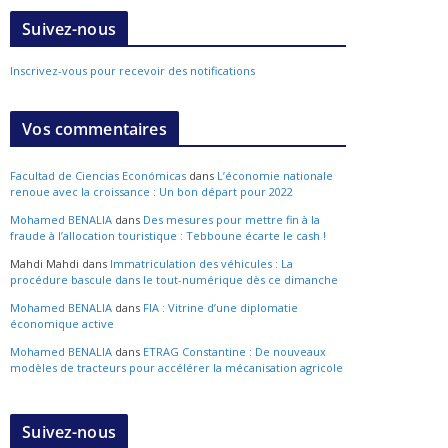
Suivez-nous
Inscrivez-vous pour recevoir des notifications
Vos commentaires
Facultad de Ciencias Económicas
dans
L’économie nationale
renoue avec la croissance : Un bon départ pour 2022
Mohamed BENALIA
dans
Des mesures pour mettre fin à la
fraude à l’allocation touristique : Tebboune écarte le cash !
Mahdi Mahdi
dans
Immatriculation des véhicules : La
procédure bascule dans le tout-numérique dès ce dimanche
Mohamed BENALIA
dans
FIA : Vitrine d’une diplomatie
économique active
Mohamed BENALIA
dans
ETRAG Constantine : De nouveaux
modèles de tracteurs pour accélérer la mécanisation agricole
Suivez-nous