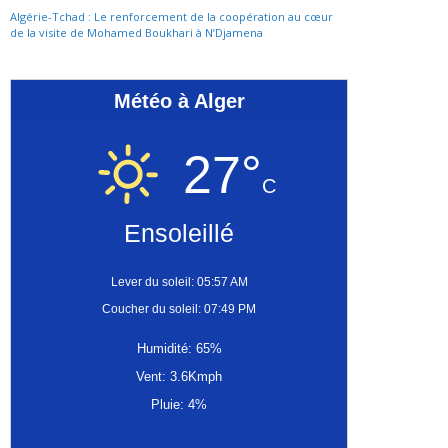
Algérie-Tchad : Le renforcement de la coopération au cœur
de la visite de Mohamed Boukhari à N’Djamena
Météo à Alger
27°
C
Ensoleillé
Lever du soleil: 05:57 AM
Coucher du soleil: 07:49 PM
Humidité: 65%
Vent: 3.6Kmph
Pluie: 4%