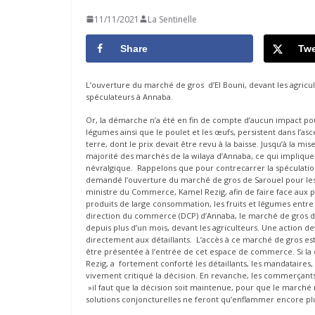
11/11/2021
La Sentinelle
Share
Twe
L’ouverture du marché de gros d’El Bouni, devant les agricul
spéculateurs à Annaba.
Or, la démarche n’a été en fin de compte d’aucun impact pour
légumes ainsi que le poulet et les œufs, persistent dans l’
terre, dont le prix devait être revu à la baisse. Jusqu’à la m
majorité des marchés de la wilaya d’Annaba, ce qui implique
névralgique. Rappelons que pour contrecarrer la spéculation e
demandé l’ouverture du marché de gros de Sarouel pour les ag
ministre du Commerce, Kamel Rezig, afin de faire face aux p
produits de large consommation, les fruits et légumes entre a
direction du commerce (DCP) d’Annaba, le marché de gros de
depuis plus d’un mois, devant les agriculteurs. Une action d
directement aux détaillants. L’accès à ce marché de gros est 
être présentée à l’entrée de cet espace de commerce. Si 
Rezig, a fortement conforté les détaillants, les mandataires
vivement critiqué la décision. En revanche, les commerçant
»il faut que la décision soit maintenue, pour que le marché r
solutions conjoncturelles ne feront qu’enflammer encore plu