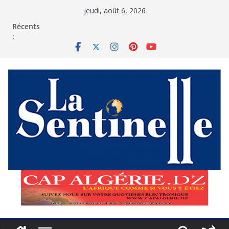
Passer
jeudi, août 6, 2026
au
contenu
Récents
: