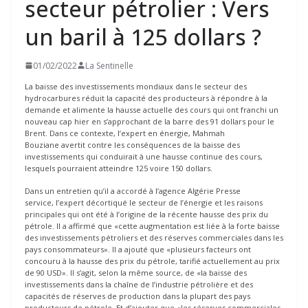
secteur pétrolier : Vers
un baril à 125 dollars ?
01/02/2022
La Sentinelle
La baisse des investissements mondiaux dans le secteur des
hydrocarbures réduit la capacité des producteurs à répondre à la
demande et alimente la hausse actuelle des cours qui ont franchi un
nouveau cap hier en s’approchant de la barre des 91 dollars pour le
Brent. Dans ce contexte, l’expert en énergie, Mahmah
Bouziane avertit contre les conséquences de la baisse des
investissements qui conduirait à une hausse continue des cours,
lesquels pourraient atteindre 125 voire 150 dollars.
Dans un entretien qu’il a accordé à l’agence Algérie Presse
service, l’expert décortiqué le secteur de l’énergie et les raisons
principales qui ont été à l’origine de la récente hausse des prix du
pétrole. Il a affirmé que «cette augmentation est liée à la forte baisse
des investissements pétroliers et des réserves commerciales dans les
pays consommateurs». Il a ajouté que «plusieurs facteurs ont
concouru à la hausse des prix du pétrole, tarifié actuellement au prix
de 90 USD». Il s’agit, selon la même source, de «la baisse des
investissements dans la chaîne de l’industrie pétrolière et des
capacités de réserves de production dans la plupart des pays
producteurs de pétrole. Et d’ajouter que «les réserves commerciales