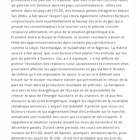
de pétrole ont diminué dans les pays consommateurs». «Elles ont
atteint, dans les pays de l’OCDE, des niveaux jamais enregistrés depuis
l’an 2000», a fait savoir l’expert qui citera également «d’autres facteurs
conjoncturels dont essentiellement la hausse des prix du gaz qui a
poussé les consommateurs à se tourner vers le pétrole comme
ressource alternative, en plus de la situation géopolitique à la
frontière entre la Russie et l’Ukraine, le dossier nucléaire iranien et
l’état des approvisionnements dans certains pays producteurs
comme la Libye, l’Azerbaïdjan, le Kazakhstan et le Nigeria». La même
source a fait savoir que «ces facteurs font planer l’incertitude sur les
prix du pétrole à l’avenir». Car, a-t-il expliqué, « il est difficile de
prévoir l’évolution des relations russo-ukrainiennes et comment elles
pourraient affecter les approvisionnements en gaz via Nord Stream,
de même qu’il est impossible de savoir si un accord définitif sera
trouvé sur le dossier nucléaire iranien qui permettrait le retour de la
part de l’Iran dans la production mondiale de pétrole». La tendance
vire vers le mix énergétique de l’Europe et de la possibilité de
relever le taux de l’énergie nucléaire et du charbon, et ce aux fins
d’assurer la sécurité énergétique, malgré les objectifs de la neutralité
climatique annoncés. L’expert est dubitatif. Il prévoit que «tous ces
facteurs réunis et qui augmentent l’état d’incertitude sur le marché,
entraînent une mobilité des cours qui croissent et décroissent». Il
rappellera la situation relevée durant les mois de novembre et de
décembre passés. Durant cette période, les cours ont atteint les
niveaux de 85 USD, avant de baisser, quelques semaines après, pour
atteindre les seuils de 70 USD. «Il est fort probable que les prix du