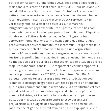
pétrole connaissent, durant l’année 2022, des bonds et des reculs»,
mais dans la fourchette allant entre 80 et 90 USD. Pour Bouziane «le
rôle de l’alliance « Opec+» est à même d’entraîner les cours vers
cette «zone de sécurité, en s’adaptant à l’évolution du marché de
façon urgente». Il estime que «l’accord Opec+ représente « le
véritable garant de la stabilité des cours sur le marché».
L’Organisation des pays exportateurs du pétrole et ses alliés hors
organisation ne visent pas un prix précis. Ils ambitionnent l’équilibre
durable entre l’offre et la demande, de façon à garantir les
approvisionnements à long terme étant donné que l’intérêt des
producteurs et des consommateurs est commun. L’expert explique
que «le marché pétrolier mondial a besoin d’une organisation
comme l’Opec », estimant que cette organisation «ne cherche pas à
réaliser des profits énormes au détriment de l’économie mondiale et
ne met pas en péril l’équilibre du marché en cas de situation de force
majeure (pandémie, conflits…). Se rapportant à certains rapports, il
met en garde contre «une éventuelle hausse des prix à des niveaux
records pouvant atteindre 125 USD, voire même 150 USD». Et
d’ajouter que «de telles analyses alimentent la spéculation pour
l’achat et le stockage de grandes quantités de pétrole en attendant
que les prix remontent pour les revendre ». «Cette situation est très
préjudiciable aux économies des pays producteurs de pétrole
comme l’Algérie», a-t-il averti. La hausse des cours du pétrole au-
dessus des «niveaux de sécurité entre 80 et 90 dollars sera
préjudiciable aux budgets des pays producteurs de pétrole, en
l’occurrence l’Algérie», a-t-il fait savoir. Car, a-t-il expliqué, elle «se