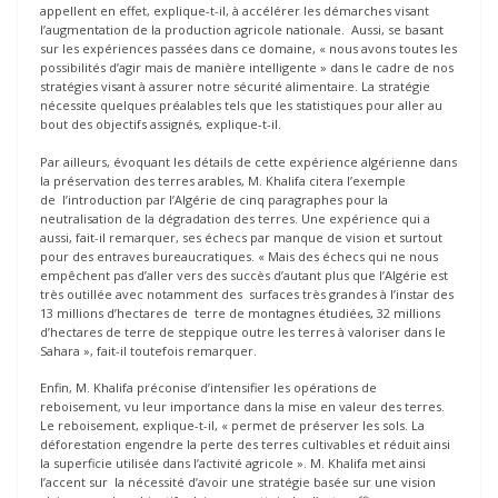
appellent en effet, explique-t-il, à accélérer les démarches visant
l’augmentation de la production agricole nationale. Aussi, se basant
sur les expériences passées dans ce domaine, « nous avons toutes les
possibilités d’agir mais de manière intelligente » dans le cadre de nos
stratégies visant à assurer notre sécurité alimentaire. La stratégie
nécessite quelques préalables tels que les statistiques pour aller au
bout des objectifs assignés, explique-t-il.
Par ailleurs, évoquant les détails de cette expérience algérienne dans
la préservation des terres arables, M. Khalifa citera l’exemple
de l’introduction par l’Algérie de cinq paragraphes pour la
neutralisation de la dégradation des terres. Une expérience qui a
aussi, fait-il remarquer, ses échecs par manque de vision et surtout
pour des entraves bureaucratiques. « Mais des échecs qui ne nous
empêchent pas d’aller vers des succès d’autant plus que l’Algérie est
très outillée avec notamment des surfaces très grandes à l’instar des
13 millions d’hectares de terre de montagnes étudiées, 32 millions
d’hectares de terre de steppique outre les terres à valoriser dans le
Sahara », fait-il toutefois remarquer.
Enfin, M. Khalifa préconise d’intensifier les opérations de
reboisement, vu leur importance dans la mise en valeur des terres.
Le reboisement, explique-t-il, « permet de préserver les sols. La
déforestation engendre la perte des terres cultivables et réduit ainsi
la superficie utilisée dans l’activité agricole ». M. Khalifa met ainsi
l’accent sur la nécessité d’avoir une stratégie basée sur une vision