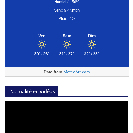
Humidité: 56%
Vent: 9.4Kmph
Pluie: 4%
Ven
Sam
Dim
30°
/
26°
31°
/
27°
32°
/
28°
Data from
MeteoArt.com
L’actualité en vidéos