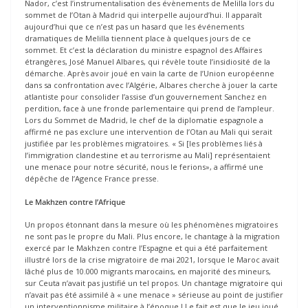
Nador, c’est l’instrumentalisation des évènements de Melilla lors du
sommet de l’Otan à Madrid qui interpelle aujourd’hui. Il apparaît
aujourd’hui que ce n’est pas un hasard que les événements
dramatiques de Melilla tiennent place à quelques jours de ce
sommet. Et c’est la déclaration du ministre espagnol des Affaires
étrangères, José Manuel Albares, qui révèle toute l’insidiosité de la
démarche. Après avoir joué en vain la carte de l’Union européenne
dans sa confrontation avec l’Algérie, Albares cherche à jouer la carte
atlantiste pour consolider l’assise d’un gouvernement Sanchez en
perdition, face à une fronde parlementaire qui prend de l’ampleur.
Lors du Sommet de Madrid, le chef de la diplomatie espagnole a
affirmé ne pas exclure une intervention de l’Otan au Mali qui serait
justifiée par les problèmes migratoires. « Si [les problèmes liés à
l’immigration clandestine et au terrorisme au Mali] représentaient
une menace pour notre sécurité, nous le ferions», a affirmé une
dépêche de l’Agence France presse.
Le Makhzen contre l’Afrique
Un propos étonnant dans la mesure où les phénomènes migratoires
ne sont pas le propre du Mali. Plus encore, le chantage à la migration
exercé par le Makhzen contre l’Espagne et qui a été parfaitement
illustré lors de la crise migratoire de mai 2021, lorsque le Maroc avait
lâché plus de 10.000 migrants marocains, en majorité des mineurs,
sur Ceuta n’avait pas justifié un tel propos. Un chantage migratoire qui
n’avait pas été assimilé à « une menace » sérieuse au point de justifier
un interventionnisme militaire à l’époque ! Le fait est que le jeu joué