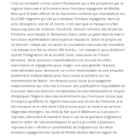
C’est un véritable crime contre l’Humanité qui a été perpétrée par le
régime marocain à la frontière avec l’enclave espagnole de Melilla.
Bien que le bilan officiel de la répression violente qui s’est abattue sur
les 2.000 migrants qui ont pris d’assaut l’enclave espagnole, dans un
acte désespéré, soit de 23 morts, il est clair que le massacre a fait
beaucoup plus de victimes. Vendredi, l’ancien ministre des droits de
l’Homme sous Hassan II, Mohamed Ziane, jette un pavé dans la marre
lors d’une manifestation dénonçant le massacre. Selon le propos de
ce dernier, relayé par un tweet du journaliste marocain Ali Lemrabet,
« le massacre a fait au moins 100 morts ». Un massacre qui a d’ailleurs
suscité l’indignation de la société civile, mais aussi de l’Union
africaine. Ainsi, plusieurs manifestations ont secoué les villes
marocaines et espagnoles pour exiger une plus grande réaction
internationale pour dénoncer ce crime innommable et une enquête
totalement indépendante pour faire toute la lumière sur les
événements de Nador. Un désaveu pour toute la propagande
makhzenienne qui cherche à trouver des justificatifs à l’injustifiable et
à trouver dans les théories complotistes les plus fantaisistes le moyen
d’impliquer l’Algérie dans des évènements qui n’ont pour racine que
l’irrespect qu’affiche le régime marocain aux droits de l’Homme, à la
vie humaine et le zèle dont il fait preuve pour se mettre au service
d’agendas étrangers. Au-delà du fait que le Makhzen a, à plusieurs
reprises, démontré la manière dont il use de la question migratoire
dans le cadre de calculs politiques et qu’il a procédé à plusieurs
reprises à des « lâchers » prémédités de migrants sur les deux
enclaves espagnoles de Ceuta et Melilla situées dans la région de