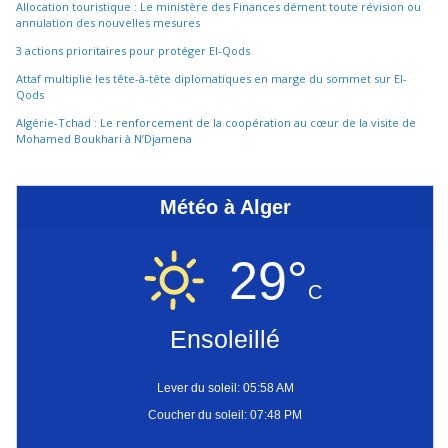
Allocation touristique : Le ministère des Finances dément toute révision ou
annulation des nouvelles mesures
3 actions prioritaires pour protéger El-Qods
Attaf multiplie les tête-à-tête diplomatiques en marge du sommet sur El-
Qods
Algérie-Tchad : Le renforcement de la coopération au cœur de la visite de
Mohamed Boukhari à N’Djamena
Météo à Alger
29°
C
Ensoleillé
Lever du soleil: 05:58 AM
Coucher du soleil: 07:48 PM