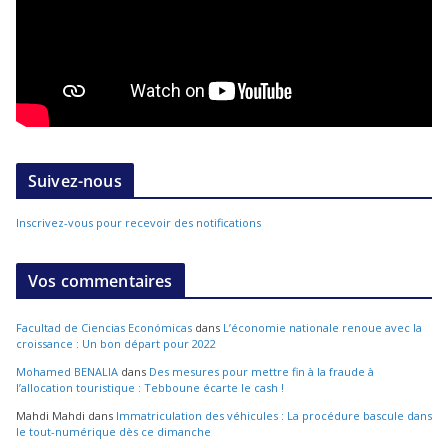
Suivez-nous
Inscrivez-vous pour recevoir des notifications
Vos commentaires
Facultad de Ciencias Económicas
dans
L’économie nationale renoue avec la
croissance : Un bon départ pour 2022
Mohamed BENALIA
dans
Des mesures pour mettre fin à la fraude à
l’allocation touristique : Tebboune écarte le cash !
Mahdi Mahdi
dans
Immatriculation des véhicules : La procédure bascule dans
le tout-numérique dès ce dimanche