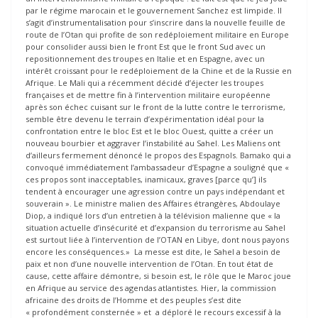
par le régime marocain et le gouvernement Sanchez est limpide. Il
s’agit d’instrumentalisation pour s’inscrire dans la nouvelle feuille de
route de l’Otan qui profite de son redéploiement militaire en Europe
pour consolider aussi bien le front Est que le front Sud avec un
repositionnement des troupes en Italie et en Espagne, avec un
intérêt croissant pour le redéploiement de la Chine et de la Russie en
Afrique. Le Mali qui a récemment décidé d’éjecter les troupes
françaises et de mettre fin à l’intervention militaire européenne
après son échec cuisant sur le front de la lutte contre le terrorisme,
semble être devenu le terrain d’expérimentation idéal pour la
confrontation entre le bloc Est et le bloc Ouest, quitte a créer un
nouveau bourbier et aggraver l’instabilité au Sahel. Les Maliens ont
d’ailleurs fermement dénoncé le propos des Espagnols. Bamako qui a
convoqué immédiatement l’ambassadeur d’Espagne a souligné que «
ces propos sont inacceptables, inamicaux, graves [parce qu’] ils
tendent à encourager une agression contre un pays indépendant et
souverain ». Le ministre malien des Affaires étrangères, Abdoulaye
Diop, a indiqué lors d’un entretien à la télévision malienne que « la
situation actuelle d’insécurité et d’expansion du terrorisme au Sahel
est surtout liée à l’intervention de l’OTAN en Libye, dont nous payons
encore les conséquences.» La messe est dite, le Sahel a besoin de
paix et non d’une nouvelle intervention de l’Otan. En tout état de
cause, cette affaire démontre, si besoin est, le rôle que le Maroc joue
en Afrique au service des agendas atlantistes. Hier, la commission
africaine des droits de l’Homme et des peuples s’est dite
« profondément consternée » et a déploré le recours excessif à la