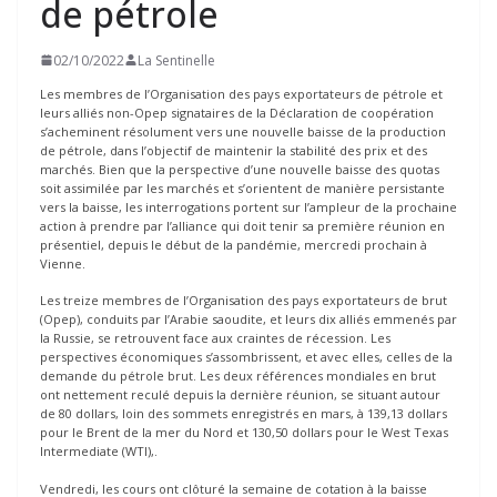
de pétrole
02/10/2022
La Sentinelle
Les membres de l’Organisation des pays exportateurs de pétrole et
leurs alliés non-Opep signataires de la Déclaration de coopération
s’acheminent résolument vers une nouvelle baisse de la production
de pétrole, dans l’objectif de maintenir la stabilité des prix et des
marchés. Bien que la perspective d’une nouvelle baisse des quotas
soit assimilée par les marchés et s’orientent de manière persistante
vers la baisse, les interrogations portent sur l’ampleur de la prochaine
action à prendre par l’alliance qui doit tenir sa première réunion en
présentiel, depuis le début de la pandémie, mercredi prochain à
Vienne.
Les treize membres de l’Organisation des pays exportateurs de brut
(Opep), conduits par l’Arabie saoudite, et leurs dix alliés emmenés par
la Russie, se retrouvent face aux craintes de récession. Les
perspectives économiques s’assombrissent, et avec elles, celles de la
demande du pétrole brut. Les deux références mondiales en brut
ont nettement reculé depuis la dernière réunion, se situant autour
de 80 dollars, loin des sommets enregistrés en mars, à 139,13 dollars
pour le Brent de la mer du Nord et 130,50 dollars pour le West Texas
Intermediate (WTI),.
Vendredi, les cours ont clôturé la semaine de cotation à la baisse