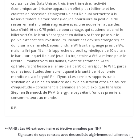
croissance des États-Unis au troisième trimestre, l’activité
économique américaine apparait en effet plus résiliente et les
craintes de récession s’éloignent un peu.De quoi permettre à la
Réserve fédérale américaine (Fed) de poursuivre sa politique de
resserrement monétaire agressive avec une nouvelle hausse des
taux d’intérêt de 0,75 point de pourcentage, qui soutiendrait ainsi le
billet vert.Or, le brut s’échangeant en dollars, sa force pèse sur le
pouvoir d’achat des investisseurs utilisant des devises étrangères, et
donc sur la demande.Depuis lundi, le WTIavait engrangé près de 8%,
mais il a fini par fléchir à l’approche du seuil symbolique de 90 dollars
le baril, sur lequel il a buté jeudi. La trajectoire a été la même pour le
Brentqui montait vers 100 dollars, avant de retomber. »Les
opérateurs ont hésité à aller au-delà de 90 dollars (pour le WTI), parce
que les inquiétudes demeurent quant à la santé de l’économie
mondiale », a décrypté Phil Flynn. »Les derniers rapports sur la
situation de la Chine en matière de Covid pourraient être une source
d’inquiétude » concernant la demande en brut, explique l’analyste
Stephen Brennock de PVM Energy, le pays étant l’un des premiers
consommateurs au monde.
R.E.
FAHB : Les AG extraordinaire et élective annulées par l’IHF
Signature de sept contrats avec des sociétés algériennes et italiennes :