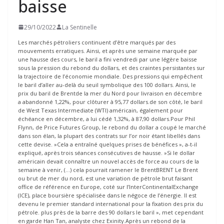
baisse
29/10/2022
La Sentinelle
Les marchés pétroliers continuent d’être marqués par des
mouvements erratiques. Ainsi, et après une semaine marquée par
une hausse des cours, le baril a fini vendredi par une légère baisse
sous la pression du rebond du dollars, et des craintes persistantes sur
la trajectoire de l’économie mondiale. Des pressions qui empêchent
le baril d’aller au-delà du seuil symbolique des 100 dollars. Ainsi, le
prix du baril de Brentde la mer du Nord pour livraison en décembre
a abandonné 1,22%, pour clôturer à 95,77 dollars.de son côté, le baril
de West Texas Intermediate (WTI) américain, également pour
échéance en décembre, a lui cédé 1,32%, à 87,90 dollars.Pour Phil
Flynn, de Price Futures Group, le rebond du dollar a coupé le marché
dans son élan, la plupart des contrats sur l’or noir étant libellés dans
cette devise. »Cela a entraîné quelques prises de bénéfices », a-t-il
expliqué, après trois séances consécutives de hausse. »Si le dollar
américain devait connaître un nouvel accès de force au cours de la
semaine à venir, (…) cela pourrait ramener le BrentBRENT Le Brent
ou brut de mer du nord, est une variation de pétrole brut faisant
office de référence en Europe, coté sur l’InterContinentalExchange
(ICE), place boursière spécialisée dans le négoce de l’énergie. Il est
devenu le premier standard international pour la fixation des prix du
pétrole. plus près de la barre des 90 dollars le baril », met cependant
en garde Han Tan, analyste chez Exinity.Après un rebond de la