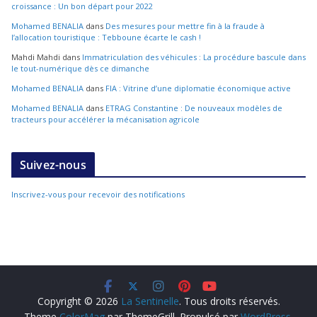
croissance : Un bon départ pour 2022
Mohamed BENALIA
dans
Des mesures pour mettre fin à la fraude à
l’allocation touristique : Tebboune écarte le cash !
Mahdi Mahdi
dans
Immatriculation des véhicules : La procédure bascule dans
le tout-numérique dès ce dimanche
Mohamed BENALIA
dans
FIA : Vitrine d’une diplomatie économique active
Mohamed BENALIA
dans
ETRAG Constantine : De nouveaux modèles de
tracteurs pour accélérer la mécanisation agricole
Suivez-nous
Inscrivez-vous pour recevoir des notifications
Copyright © 2026
La Sentinelle
. Tous droits réservés.
Theme
ColorMag
par ThemeGrill. Propulsé par
WordPress
.