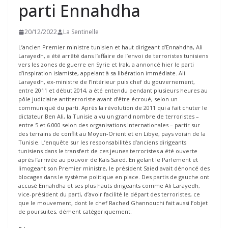
parti Ennahdha
20/12/2022
La Sentinelle
L’ancien Premier ministre tunisien et haut dirigeant d’Ennahdha, Ali
Larayedh, a été arrêté dans l’affaire de l’envoi de terroristes tunisiens
vers les zones de guerre en Syrie et Irak, a annoncé hier le parti
d’inspiration islamiste, appelant à sa libération immédiate. Ali
Larayedh, ex-ministre de l’Intérieur puis chef du gouvernement,
entre 2011 et début 2014, a été entendu pendant plusieurs heures au
pôle judiciaire antiterroriste avant d’être écroué, selon un
communiqué du parti. Après la révolution de 2011 qui a fait chuter le
dictateur Ben Ali, la Tunisie a vu un grand nombre de terroristes –
entre 5 et 6.000 selon des organisations internationales – partir sur
des terrains de conflit au Moyen-Orient et en Libye, pays voisin de la
Tunisie. L’enquête sur les responsabilités d’anciens dirigeants
tunisiens dans le transfert de ces jeunes terroristes a été ouverte
après l’arrivée au pouvoir de Kaïs Saied. En gelant le Parlement et
limogeant son Premier ministre, le président Saied avait dénoncé des
blocages dans le système politique en place. Des partis de gauche ont
accusé Ennahdha et ses plus hauts dirigeants comme Ali Larayedh,
vice-président du parti, d’avoir facilité le départ des terroristes, ce
que le mouvement, dont le chef Rached Ghannouchi fait aussi l’objet
de poursuites, dément catégoriquement.