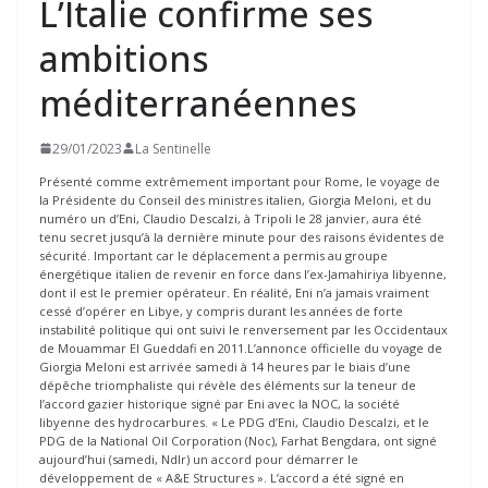
L’Italie confirme ses
ambitions
méditerranéennes
29/01/2023
La Sentinelle
Présenté comme extrêmement important pour Rome, le voyage de
la Présidente du Conseil des ministres italien, Giorgia Meloni, et du
numéro un d’Eni, Claudio Descalzi, à Tripoli le 28 janvier, aura été
tenu secret jusqu’à la dernière minute pour des raisons évidentes de
sécurité. Important car le déplacement a permis au groupe
énergétique italien de revenir en force dans l’ex-Jamahiriya libyenne,
dont il est le premier opérateur. En réalité, Eni n’a jamais vraiment
cessé d’opérer en Libye, y compris durant les années de forte
instabilité politique qui ont suivi le renversement par les Occidentaux
de Mouammar El Gueddafi en 2011.L’annonce officielle du voyage de
Giorgia Meloni est arrivée samedi à 14 heures par le biais d’une
dépêche triomphaliste qui révèle des éléments sur la teneur de
l’accord gazier historique signé par Eni avec la NOC, la société
libyenne des hydrocarbures. « Le PDG d’Eni, Claudio Descalzi, et le
PDG de la National Oil Corporation (Noc), Farhat Bengdara, ont signé
aujourd’hui (samedi, Ndlr) un accord pour démarrer le
développement de « A&E Structures ». L’accord a été signé en