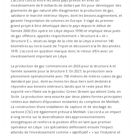
L’accord conclu entre les deux pays prévoit en effet un
investissement de 8 milliards de dollars par Eni pour développer des
gisements de gaz naturel afin d’augmenter la production de gaz,
satisfaire le marché intérieur libyen, dont les besoins augmentent, et
garantir l’exportation de volumes en Europe. Il s’agit du premier
grand projet à être développé dans le pays depuis le début de
l’année 2000 (Eni opère en Libye depuis 1959) et implique deux puits
de gaz offshore, appelés respectivement « Structure A » et «
Structure E », situés au large de la côte de la Libye à environ 140
kilomètres au nord-ouest de Tripoli et découvert à la fin des années
1970. L’accord en question marque donc le retour d’Eni avec un
investissement important en Libye.
La production de gaz commencera en 2026 pour la structure A et
l’année suivante pour la structure E. En 2027, la production sera
pleinement opérationnelle avec 750 millions de mètres cubes de gaz
standard par jour, dont au moins les deux tiers sont destinés à
répondre aux besoins intérieurs, tandis que le reste peut être
exporté vers l’Italie via le gazoduc Green Stream qui atteint Gela, en
Sicile. La production sera assurée par deux plates-formes principales
reliées aux stations d’épuration existantes du complexe de Mellitah.
La construction d’une installation de capture et de stockage du
carbone (CSC) est également prévue à Mellitah. L’accord a un impact
à long terme sur la diversification des approvisionnements
énergétiques et renforce la position d’Eni en tant que premier
opérateur en Libye. Les spécialistes définissent ensuite l’impact
attendu de l’investissement comme « significatif » « sur l’industrie et