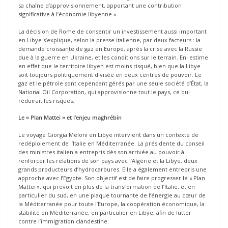
sa chaîne d’approvisionnement, apportant une contribution
significative à l’économie libyenne ».
La décision de Rome de consentir un investissement aussi important
en Libye s’explique, selon la presse italienne, par deux facteurs : la
demande croissante de gaz en Europe, après la crise avec la Russie
due à la guerre en Ukraine, et les conditions sur le terrain. Eni estime
en effet que le territoire libyen est moins risqué, bien que la Libye
soit toujours politiquement divisée en deux centres de pouvoir. Le
gaz et le pétrole sont cependant gérés par une seule société d’État, la
National Oil Corporation, qui approvisionne tout le pays, ce qui
réduirait les risques.
Le « Plan Mattei » et l’enjeu maghrébin
Le voyage Giorgia Meloni en Libye intervient dans un contexte de
redéploiement de l’Italie en Méditerranée. La présidente du conseil
des ministres italien a entrepris dès son arrivée au pouvoir à
renforcer les relations de son pays avec l’Algérie et la Libye, deux
grands producteurs d’hydrocarbures. Elle a également entrepris une
approche avec l’Egypte. Son objectif est de faire progresser le « Plan
Mattei », qui prévoit en plus de la transformation de l’Italie, et en
particulier du sud, en une plaque tournante de l’énergie au cœur de
la Méditerranée pour toute l’Europe, la coopération économique, la
stabilité en Méditerranée, en particulier en Libye, afin de lutter
contre l’immigration clandestine.