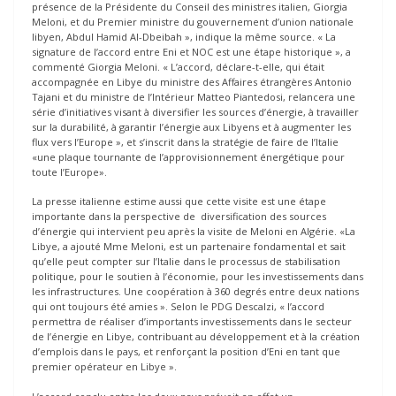
présence de la Présidente du Conseil des ministres italien, Giorgia
Meloni, et du Premier ministre du gouvernement d’union nationale
libyen, Abdul Hamid Al-Dbeibah », indique la même source. « La
signature de l’accord entre Eni et NOC est une étape historique », a
commenté Giorgia Meloni. « L’accord, déclare-t-elle, qui était
accompagnée en Libye du ministre des Affaires étrangères Antonio
Tajani et du ministre de l’Intérieur Matteo Piantedosi, relancera une
série d’initiatives visant à diversifier les sources d’énergie, à travailler
sur la durabilité, à garantir l’énergie aux Libyens et à augmenter les
flux vers l’Europe », et s’inscrit dans la stratégie de faire de l’Italie
«une plaque tournante de l’approvisionnement énergétique pour
toute l’Europe».
La presse italienne estime aussi que cette visite est une étape
importante dans la perspective de diversification des sources
d’énergie qui intervient peu après la visite de Meloni en Algérie. «La
Libye, a ajouté Mme Meloni, est un partenaire fondamental et sait
qu’elle peut compter sur l’Italie dans le processus de stabilisation
politique, pour le soutien à l’économie, pour les investissements dans
les infrastructures. Une coopération à 360 degrés entre deux nations
qui ont toujours été amies ». Selon le PDG Descalzi, « l’accord
permettra de réaliser d’importants investissements dans le secteur
de l’énergie en Libye, contribuant au développement et à la création
d’emplois dans le pays, et renforçant la position d’Eni en tant que
premier opérateur en Libye ».