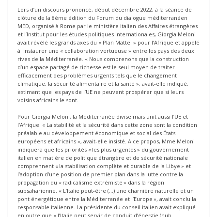
Lors d’un discours prononcé, début décembre 2022, à la séance de
clôture de la 8ème édition du Forum du dialogue méditerranéen
MED, organisé à Rome par le ministère italien des Affaires étrangères
et l’Institut pour les études politiques internationales, Giorgia Meloni
avait révélé les grands axes du « Plan Mattei » pour l’Afrique et appelé
à instaurer une « collaboration vertueuse » entre les pays des deux
rives de la Méditerranée. « Nous comprenons que la construction
d’un espace partagé de richesse est le seul moyen de traiter
efficacement des problèmes urgents tels que le changement
climatique, la sécurité alimentaire et la santé », avait-elle indiqué,
estimant que les pays de l’UE ne peuvent prospérer que si leurs
voisins africains le sont.
Pour Giorgia Meloni, la Méditerranée divise mais unit aussi l’UE et
l’Afrique. « La stabilité et la sécurité dans cette zone sont la condition
préalable au développement économique et social des États
européens et africains », avait-elle insisté. A ce propos, Mme Meloni
indiquera que les priorités « les plus urgentes » du gouvernement
italien en matière de politique étrangère et de sécurité nationale
comprennent « la stabilisation complète et durable de la Libye » et
l’adoption d’une position de premier plan dans la lutte contre la
propagation du « radicalisme extrémiste » dans la région
subsaharienne. « L’Italie peut-être (…) une charnière naturelle et un
pont énergétique entre la Méditerranée et l’Europe », avait conclu la
responsable italienne. La présidente du conseil italien avait expliqué
en outre que « l’Italie peut servir de conduit d’énergie (hub