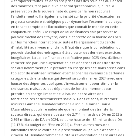
« comporter toutes les décisions prises lors des réunions du Conseil
des ministres, tant pour le volet social qu’économique, outre la
préservation de la souveraineté du pays par le non recours à
l’endettement ». Il a également insisté sur la priorité d’exécuter les
projets à caractère stratégique pour dynamiser l’économie du pays,
en tenant compte des fluctuations que connait le monde en cette
conjoncture. Enfin, « le Projet de loi de finances doit préserver le
pouvoir d’achat des citoyens, dans le contexte de la hausse des prix
sur les marchés internationaux suite à l’élargissement du cercle
d’instabilité au niveau mondial ». Il faut dire que la consolidation du
pouvoir d’achat des ménages a été au cœur des derniers exercices
budgétaires. La Loi de Finances rectificative pour 2023 s’est d’ailleurs
caractérisée par une augmentation des dépenses et des transferts
sociaux notamment pour prendre en charge les décisions prises dans
l’objectif de maîtriser l’inflation et améliorer les revenus de certaines
catégories. Une tendance qui devrait se confirmer en 2024 avec une
hausse des dépenses publiques d’investissement pour stimuler la
croissance, mais aussi des dépenses de fonctionnement pour
prendre en charge l’impact de la hausse des salaires des
fonctionnaires et des transferts sociaux. Dans ce sens, le Premier
ministres Aïmene Benabderrahmane a indiqué samedi soir à
l’Assemblée populaire nationale que le montant des transferts
sociaux directs, qui devrait passer de 2.714 milliards de DA en 2023 à
2.895 milliards de DA en 2024, soit une hausse de 181 milliards de DA
(19,17 % du budget de l’Etat en 2024) ». Entre autres mesures
introduites dans le cadre de la préservation du pouvoir d’achat du
citoyen, M. Benabderrahmane a cité la revalorisation des salaires des