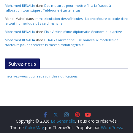
Mohamed BENALIA
dans
Des mesures pour mettre fin à la fraude à
l’allocation touristique : Tebboune écarte le cash !
Mahdi Mahdi
dans
Immatriculation des véhicules : La procédure bascule dans
le tout-numérique dès ce dimanche
Mohamed BENALIA
dans
FIA : Vitrine d’une diplomatie économique active
Mohamed BENALIA
dans
ETRAG Constantine : De nouveaux modèles de
tracteurs pour accélérer la mécanisation agricole
Suivez-nous
Inscrivez-vous pour recevoir des notifications
Copyright © 2026
La Sentinelle
. Tous droits réservés.
Theme
ColorMag
par ThemeGrill. Propulsé par
WordPress
.