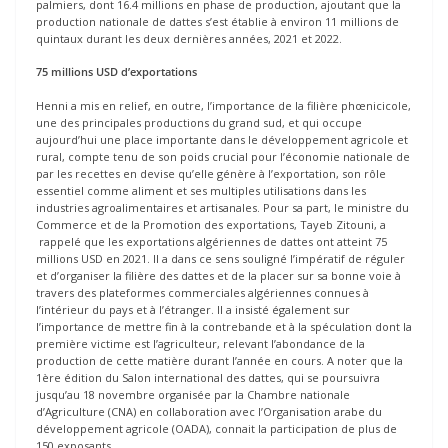
palmiers, dont 16.4 millions en phase de production, ajoutant que la
production nationale de dattes s’est établie à environ 11 millions de
quintaux durant les deux dernières années, 2021 et 2022.
75 millions USD
d’exportations
Henni a mis en relief, en outre, l’importance de la filière phœnicicole,
une des principales productions du grand sud, et qui occupe
aujourd’hui une place importante dans le développement agricole et
rural, compte tenu de son poids crucial pour l’économie nationale de
par les recettes en devise qu’elle génère à l’exportation, son rôle
essentiel comme aliment et ses multiples utilisations dans les
industries agroalimentaires et artisanales. Pour sa part, le ministre du
Commerce et de la Promotion des exportations, Tayeb Zitouni, a
rappelé que les exportations algériennes de dattes ont atteint 75
millions USD en 2021. Il a dans ce sens souligné l’impératif de réguler
et d’organiser la filière des dattes et de la placer sur sa bonne voie à
travers des plateformes commerciales algériennes connues à
l’intérieur du pays et à l’étranger. Il a insisté également sur
l’importance de mettre fin à la contrebande et à la spéculation dont la
première victime est l’agriculteur, relevant l’abondance de la
production de cette matière durant l’année en cours. A noter que la
1ère édition du Salon international des dattes, qui se poursuivra
jusqu’au 18 novembre organisée par la Chambre nationale
d’Agriculture (CNA) en collaboration avec l’Organisation arabe du
développement agricole (OADA), connait la participation de plus de
150 exposants.