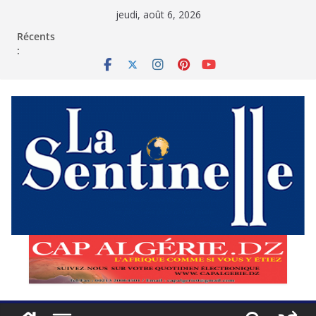
Passer
jeudi, août 6, 2026
au
contenu
Récents
: