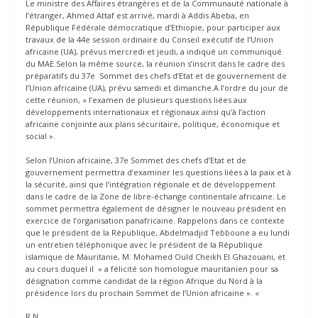
Le ministre des Affaires étrangères et de la Communauté nationale à
l’étranger, Ahmed Attaf est arrivé, mardi à Addis Abeba, en
République Fédérale démocratique d’Ethiopie, pour participer aux
travaux de la 44e session ordinaire du Conseil exécutif de l’Union
africaine (UA), prévus mercredi et jeudi, a indiqué un communiqué
du MAE.Selon la même source, la réunion s’inscrit dans le cadre des
préparatifs du 37e Sommet des chefs d’Etat et de gouvernement de
l’Union africaine (UA), prévu samedi et dimanche.A l’ordre du jour de
cette réunion, « l’examen de plusieurs questions liées aux
développements internationaux et régionaux ainsi qu’à l’action
africaine conjointe aux plans sécuritaire, politique, économique et
social ».
Selon l’Union africaine, 37e Sommet des chefs d’Etat et de
gouvernement permettra d’examiner les questions liées à la paix et à
la sécurité, ainsi que l’intégration régionale et de développement
dans le cadre de la Zone de libre-échange continentale africaine. Le
sommet permettra également de désigner le nouveau président en
exercice de l’organisation panafricaine. Rappelons dans ce contexte
que le président de la République, Abdelmadjid Tebboune a eu lundi
un entretien téléphonique avec le président de la République
islamique de Mauritanie, M. Mohamed Ould Cheikh El Ghazouani, et
au cours duquel il » a félicité son homologue mauritanien pour sa
désignation comme candidat de la région Afrique du Nord à la
présidence lors du prochain Sommet de l’Union africaine ». «
R.N.