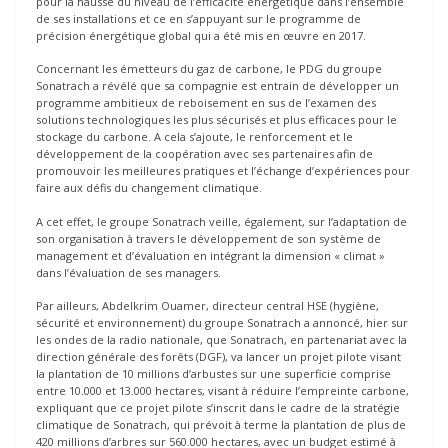
pour la hausse du niveau de l’efficacité énergétique dans l’ensemble
de ses installations et ce en s’appuyant sur le programme de
précision énergétique global qui a été mis en œuvre en 2017.
Concernant les émetteurs du gaz de carbone, le PDG du groupe
Sonatrach a révélé que sa compagnie est entrain de développer un
programme ambitieux de reboisement en sus de l’examen des
solutions technologiques les plus sécurisés et plus efficaces pour le
stockage du carbone. A cela s’ajoute, le renforcement et le
développement de la coopération avec ses partenaires afin de
promouvoir les meilleures pratiques et l’échange d’expériences pour
faire aux défis du changement climatique.
A cet effet, le groupe Sonatrach veille, également, sur l’adaptation de
son organisation à travers le développement de son système de
management et d’évaluation en intégrant la dimension « climat »
dans l’évaluation de ses managers.
Par ailleurs, Abdelkrim Ouamer, directeur central HSE (hygiène,
sécurité et environnement) du groupe Sonatrach a annoncé, hier sur
les ondes de la radio nationale, que Sonatrach, en partenariat avec la
direction générale des forêts (DGF), va lancer un projet pilote visant
la plantation de 10 millions d’arbustes sur une superficie comprise
entre 10.000 et 13.000 hectares, visant à réduire l’empreinte carbone,
expliquant que ce projet pilote s’inscrit dans le cadre de la stratégie
climatique de Sonatrach, qui prévoit à terme la plantation de plus de
420 millions d’arbres sur 560.000 hectares, avec un budget estimé à