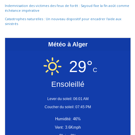
Indemnisation des victimes des feux de forêt : Sayoud fixe la fin août comme
échéance impérative
Catastrophes naturelles : Un nouveau dispositif pour encadrer l’aide aux
sinistrés
Météo à Alger
29°
C
Ensoleillé
Lever du soleil: 06:01 AM
Coucher du soleil: 07:45 PM
Humidité: 46%
Vent: 3.6Kmph