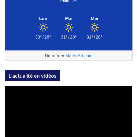
Pluie: 2%
Lun
Mar
Mer
33°
/
28°
31°
/
28°
31°
/
28°
Data from
MeteoArt.com
L’actualité en vidéos