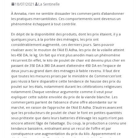
18/07/2021
La Sentinelle
À Annaba, rien ne semble dissuader les commerçants d’abandonner
les pratiques mercantilistes. Ces comportements sont devenus un
phénomène échappant à tout contrôle.
En dépit de la disponibilité des produits, dont les prix étaient, il y a
quelques jours, à la portée des ménages, les prix ont
considérablement augmenté, ces derniers jours. Sans pouvoir
rivaliser avec le mouton de l’Aïd El Adha, les prix de la volaille atteint
les 450 DA, le kg. Un fait qui n’est plus anodin mais un phénomène
récurrent.En effet, le kilo de poulet de chair est devenu plus cher en
passant de 350 DA à 380 DA avant d’atteindre 450 DA en l’espace de
deux jours au grand dam des ménages à faible revenu. Il faut dire
que toutes les mesures prises par le ministère de Commercen’ont
pas réussi à faire disparaître cette tendance de hausse des prix du
poulet sur les étals, notamment durant les célébrations religieuses
notamment.Chaque vendeur argumente comme il veut pour
expliquer cette subite envolée du prix de la viande blanche. Les
commerçants parlent de l’absence d’une offre abondante sur le
marché, en raison de l’approche de l’Aïd El Adha. D’autres avancent
que les producteurs de poulet de chair le font en petites quantités
sous prétexte que dans leurs batteries d’élevage les sujets n’ont pas
encore atteint l’âge de l’abattage. Du coup, la production a connu une
tendance baissière, entraînant ainsi un recul de l’offre et par
conséquence une augmentation du prix du kilo. Apparemment ce