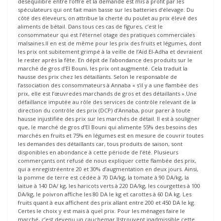
déséquilibre entre l’offre et la demande est mis à profit par les
spéculateurs qui ont fait main basse sur les batteries d’élevage. Du
côté des éleveurs, on attribue la cherté du poulet au prix élevé des
aliments de bétail. Dans tous ces cas de figures, c’est le
consommateur qui est l’éternel otage des pratiques commerciales
malsaines.Il en est de même pour les prix des fruits et légumes, dont
les prix ont subitement grimpé à la veille de l’Aïd El-Adha et devraient
le rester après la fête. En dépit de l’abondance des produits sur le
marché de gros d’El Bouni, les prix ont augmenté. Cela traduit la
hausse des prix chez les détaillants. Selon le responsable de
l’association des consommateurs à Annaba « s’il y a une flambée des
prix, elle est l’œuvredes marchands de gros et des détaillants ».Une
défaillance imputée au rôle des services de contrôle relevant de la
direction du contrôle des prix (DCP) d’Annaba, pour parer à toute
hausse injustifiée des prix sur les marchés de détail. Il est à souligner
que, le marché de gros d’El Bouni qui alimente 55% des besoins des
marchés en fruits et 75% en légumes est en mesure de couvrir toutes
les demandes des détaillants car, tous produits de saison, sont
disponibles en abondance à cette période de l’été. Plusieurs
commerçants ont refusé de nous expliquer cette flambée des prix,
qui a enregistréentre 20 et 30% d’augmentation en deux jours. Ainsi,
la pomme de terre est cédée à 70 DA/kg, la tomate à 90 DA/kg, la
laitue à 140 DA/ kg, les haricots verts à 220 DA/kg, les courgettes à 100
DA/kg, le poivron affiche les 80 DA le kg et carottes à 60 DA kg. Les
fruits quant à eux affichent des prix allant entre 200 et 450 DA le kg.
Certes le choix y est mais à quel prix. Pour les ménages faire le
marché, c’est devenu un cauchemar.Ilstrouvent inadmissible cette