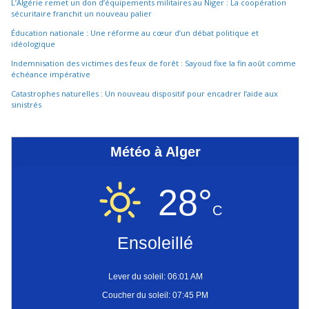
L’Algérie remet un don d’équipements militaires au Niger : La coopération
sécuritaire franchit un nouveau palier
Éducation nationale : Une réforme au cœur d’un débat politique et
idéologique
Indemnisation des victimes des feux de forêt : Sayoud fixe la fin août comme
échéance impérative
Catastrophes naturelles : Un nouveau dispositif pour encadrer l’aide aux
sinistrés
Météo à Alger
28°
C
Ensoleillé
Lever du soleil: 06:01 AM
Coucher du soleil: 07:45 PM