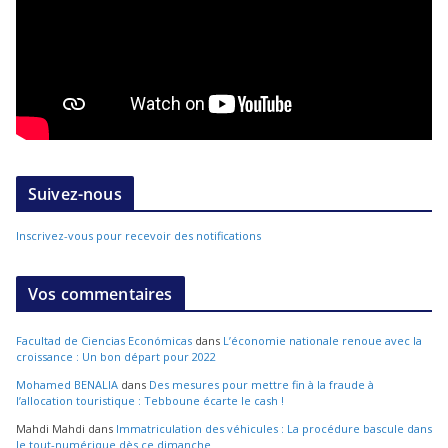
Suivez-nous
Inscrivez-vous pour recevoir des notifications
Vos commentaires
Facultad de Ciencias Económicas
dans
L’économie nationale renoue avec la
croissance : Un bon départ pour 2022
Mohamed BENALIA
dans
Des mesures pour mettre fin à la fraude à
l’allocation touristique : Tebboune écarte le cash !
Mahdi Mahdi
dans
Immatriculation des véhicules : La procédure bascule dans
le tout-numérique dès ce dimanche