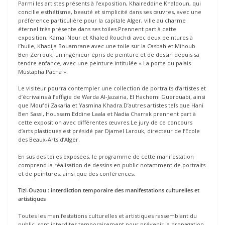
Parmi les artistes présents à l’exposition, Khaireddine Khaldoun, qui
concilie esthétisme, beauté et simplicité dans ses œuvres, avec une
préférence particulière pour la capitale Alger, ville au charme
éternel très présente dans ses toiles.Prennent part à cette
exposition, Kamal Nour et Khaled Rouchdi avec deux peintures à
l’huile, Khadija Bouamrane avec une toile sur la Casbah et Mihoub
Ben Zerrouk, un ingénieur épris de peinture et de dessin depuis sa
tendre enfance, avec une peinture intitulée « La porte du palais
Mustapha Pacha ».
Le visiteur pourra contempler une collection de portraits d’artistes et
d’écrivains à l’effigie de Warda Al-Jazairia, El Hachemi Guerouabi, ainsi
que Moufdi Zakaria et Yasmina Khadra.D’autres artistes tels que Hani
Ben Sassi, Houssam Eddine Laala et Nadia Charrak prennent part à
cette exposition avec différentes œuvres.Le jury de ce concours
d’arts plastiques est présidé par Djamel Larouk, directeur de l’Ecole
des Beaux-Arts d’Alger.
En sus des toiles exposées, le programme de cette manifestation
comprend la réalisation de dessins en public notamment de portraits
et de peintures, ainsi que des conférences.
Tizi-Ouzou : interdiction temporaire des manifestations culturelles et
artistiques
Toutes les manifestations culturelles et artistiques rassemblant du
public, sont interdites temporairement pour prévenir la propagation