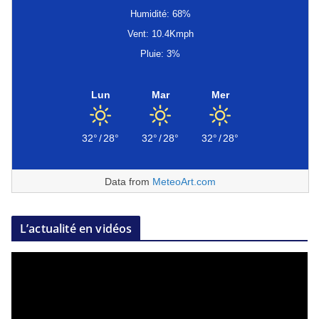
Humidité: 68%
Vent: 10.4Kmph
Pluie: 3%
Lun
Mar
Mer
32°
/
28°
32°
/
28°
32°
/
28°
Data from
MeteoArt.com
L’actualité en vidéos