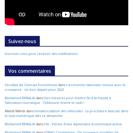
Suivez-nous
Inscrivez-vous pour recevoir des notifications
Vos commentaires
Facultad de Ciencias Económicas
dans
L’économie nationale renoue avec la
croissance : Un bon départ pour 2022
Mohamed BENALIA
dans
Des mesures pour mettre fin à la fraude à
l’allocation touristique : Tebboune écarte le cash !
Mahdi Mahdi
dans
Immatriculation des véhicules : La procédure bascule dans
le tout-numérique dès ce dimanche
Mohamed BENALIA
dans
FIA : Vitrine d’une diplomatie économique active
Mohamed BENALIA
dans
ETRAG Constantine : De nouveaux modèles de