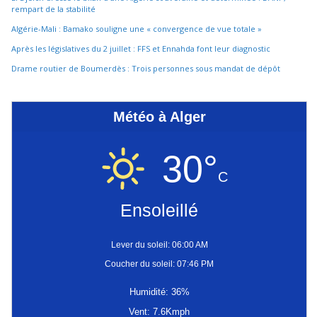
rempart de la stabilité
Algérie-Mali : Bamako souligne une « convergence de vue totale »
Après les législatives du 2 juillet : FFS et Ennahda font leur diagnostic
Drame routier de Boumerdès : Trois personnes sous mandat de dépôt
Météo à Alger
30°
C
Ensoleillé
Lever du soleil: 06:00 AM
Coucher du soleil: 07:46 PM
Humidité: 36%
Vent: 7.6Kmph