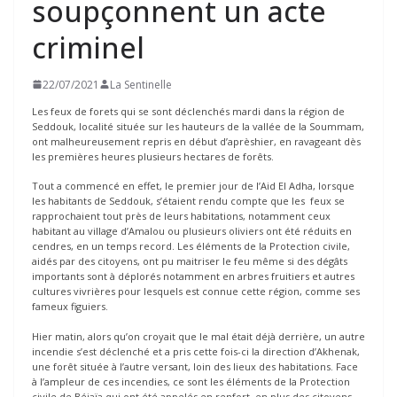
soupçonnent un acte
criminel
22/07/2021
La Sentinelle
Les feux de forets qui se sont déclenchés mardi dans la région de
Seddouk, localité située sur les hauteurs de la vallée de la Soummam,
ont malheureusement repris en début d’aprèshier, en ravageant dès
les premières heures plusieurs hectares de forêts.
Tout a commencé en effet, le premier jour de l’Aid El Adha, lorsque
les habitants de Seddouk, s’étaient rendu compte que les feux se
rapprochaient tout près de leurs habitations, notamment ceux
habitant au village d’Amalou ou plusieurs oliviers ont été réduits en
cendres, en un temps record. Les éléments de la Protection civile,
aidés par des citoyens, ont pu maitriser le feu même si des dégâts
importants sont à déplorés notamment en arbres fruitiers et autres
cultures vivrières pour lesquels est connue cette région, comme ses
fameux figuiers.
Hier matin, alors qu’on croyait que le mal était déjà derrière, un autre
incendie s’est déclenché et a pris cette fois-ci la direction d’Akhenak,
une forêt située à l’autre versant, loin des lieux des habitations. Face
à l’ampleur de ces incendies, ce sont les éléments de la Protection
civile de Béjaïa qui ont été appelés en renfort, en plus des citoyens