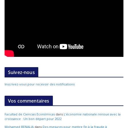
Suivez-nous
Inscrivez-vous pour recevoir des notifications
Vos commentaires
Facultad de Ciencias Económicas
dans
L’économie nationale renoue avec la
croissance : Un bon départ pour 2022
Mohamed BENALIA
dans
Des mesures pour mettre fin à la fraude à