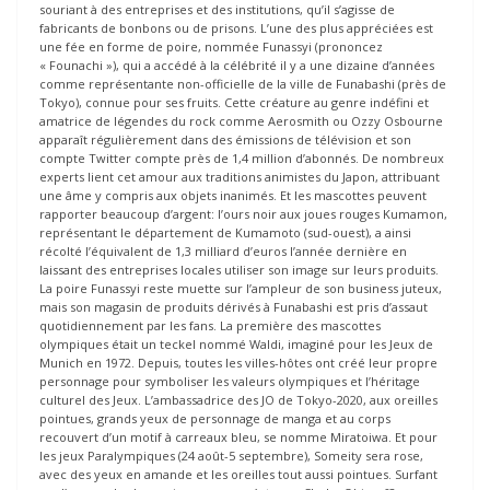
souriant à des entreprises et des institutions, qu’il s’agisse de
fabricants de bonbons ou de prisons. L’une des plus appréciées est
une fée en forme de poire, nommée Funassyi (prononcez
« Founachi »), qui a accédé à la célébrité il y a une dizaine d’années
comme représentante non-officielle de la ville de Funabashi (près de
Tokyo), connue pour ses fruits. Cette créature au genre indéfini et
amatrice de légendes du rock comme Aerosmith ou Ozzy Osbourne
apparaît régulièrement dans des émissions de télévision et son
compte Twitter compte près de 1,4 million d’abonnés. De nombreux
experts lient cet amour aux traditions animistes du Japon, attribuant
une âme y compris aux objets inanimés. Et les mascottes peuvent
rapporter beaucoup d’argent: l’ours noir aux joues rouges Kumamon,
représentant le département de Kumamoto (sud-ouest), a ainsi
récolté l’équivalent de 1,3 milliard d’euros l’année dernière en
laissant des entreprises locales utiliser son image sur leurs produits.
La poire Funassyi reste muette sur l’ampleur de son business juteux,
mais son magasin de produits dérivés à Funabashi est pris d’assaut
quotidiennement par les fans. La première des mascottes
olympiques était un teckel nommé Waldi, imaginé pour les Jeux de
Munich en 1972. Depuis, toutes les villes-hôtes ont créé leur propre
personnage pour symboliser les valeurs olympiques et l’héritage
culturel des Jeux. L’ambassadrice des JO de Tokyo-2020, aux oreilles
pointues, grands yeux de personnage de manga et au corps
recouvert d’un motif à carreaux bleu, se nomme Miratoiwa. Et pour
les jeux Paralympiques (24 août-5 septembre), Someity sera rose,
avec des yeux en amande et les oreilles tout aussi pointues. Surfant