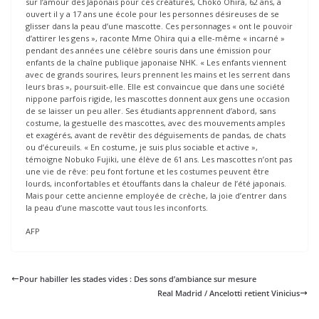
sur l’amour des Japonais pour ces créatures, Choko Ohira, 62 ans, a
ouvert il y a 17 ans une école pour les personnes désireuses de se
glisser dans la peau d’une mascotte. Ces personnages « ont le pouvoir
d’attirer les gens », raconte Mme Ohira qui a elle-même « incarné »
pendant des années une célèbre souris dans une émission pour
enfants de la chaîne publique japonaise NHK. « Les enfants viennent
avec de grands sourires, leurs prennent les mains et les serrent dans
leurs bras », poursuit-elle. Elle est convaincue que dans une société
nippone parfois rigide, les mascottes donnent aux gens une occasion
de se laisser un peu aller. Ses étudiants apprennent d’abord, sans
costume, la gestuelle des mascottes, avec des mouvements amples
et exagérés, avant de revêtir des déguisements de pandas, de chats
ou d’écureuils. « En costume, je suis plus sociable et active »,
témoigne Nobuko Fujiki, une élève de 61 ans. Les mascottes n’ont pas
une vie de rêve: peu font fortune et les costumes peuvent être
lourds, inconfortables et étouffants dans la chaleur de l’été japonais.
Mais pour cette ancienne employée de crèche, la joie d’entrer dans
la peau d’une mascotte vaut tous les inconforts.
AFP
Pour habiller les stades vides : Des sons d’ambiance sur mesure
Real Madrid / Ancelotti retient Vinicius