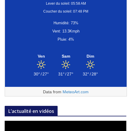
Lever du soleil: 05:58 AM
Coucher du soleil: 07:48 PM
Humidité: 73%
Vent: 13.3Kmph
Pluie: 4%
Ven
Sam
Dim
30°
/
27°
31°
/
27°
32°
/
28°
Data from
MeteoArt.com
L’actualité en vidéos