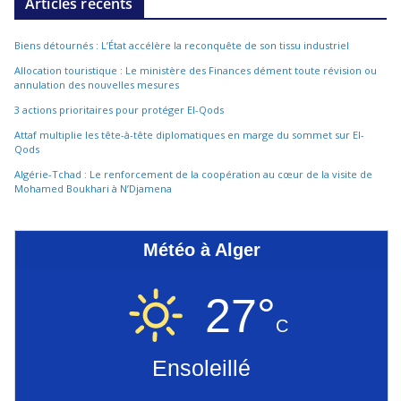
Articles récents
Biens détournés : L’État accélère la reconquête de son tissu industriel
Allocation touristique : Le ministère des Finances dément toute révision ou
annulation des nouvelles mesures
3 actions prioritaires pour protéger El-Qods
Attaf multiplie les tête-à-tête diplomatiques en marge du sommet sur El-
Qods
Algérie-Tchad : Le renforcement de la coopération au cœur de la visite de
Mohamed Boukhari à N’Djamena
Météo à Alger
27°
C
Ensoleillé