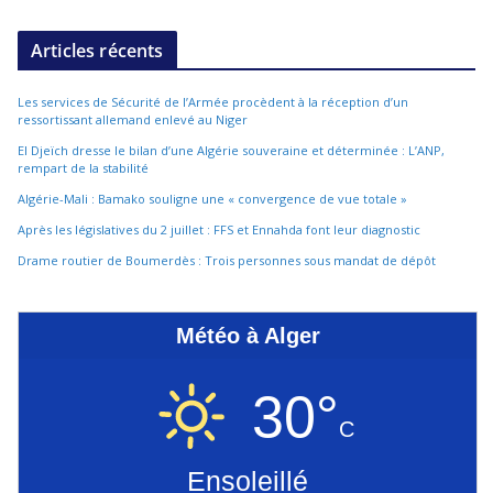
Articles récents
Les services de Sécurité de l’Armée procèdent à la réception d’un
ressortissant allemand enlevé au Niger
El Djeïch dresse le bilan d’une Algérie souveraine et déterminée : L’ANP,
rempart de la stabilité
Algérie-Mali : Bamako souligne une « convergence de vue totale »
Après les législatives du 2 juillet : FFS et Ennahda font leur diagnostic
Drame routier de Boumerdès : Trois personnes sous mandat de dépôt
Météo à Alger
30°
C
Ensoleillé