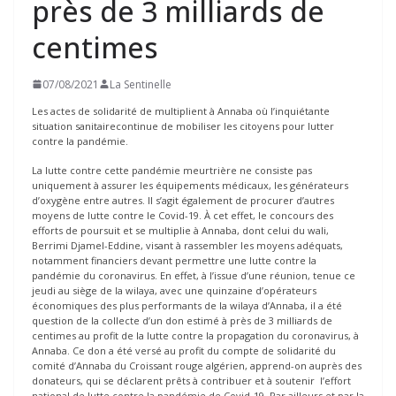
près de 3 milliards de
centimes
07/08/2021
La Sentinelle
Les actes de solidarité de multiplient à Annaba où l’inquiétante
situation sanitairecontinue de mobiliser les citoyens pour lutter
contre la pandémie.
La lutte contre cette pandémie meurtrière ne consiste pas
uniquement à assurer les équipements médicaux, les générateurs
d’oxygène entre autres. Il s’agit également de procurer d’autres
moyens de lutte contre le Covid-19. À cet effet, le concours des
efforts de poursuit et se multiplie à Annaba, dont celui du wali,
Berrimi Djamel-Eddine, visant à rassembler les moyens adéquats,
notamment financiers devant permettre une lutte contre la
pandémie du coronavirus. En effet, à l’issue d’une réunion, tenue ce
jeudi au siège de la wilaya, avec une quinzaine d’opérateurs
économiques des plus performants de la wilaya d’Annaba, il a été
question de la collecte d’un don estimé à près de 3 milliards de
centimes au profit de la lutte contre la propagation du coronavirus, à
Annaba. Ce don a été versé au profit du compte de solidarité du
comité d’Annaba du Croissant rouge algérien, apprend-on auprès des
donateurs, qui se déclarent prêts à contribuer et à soutenir l’effort
national de lutte contre la pandémie de Covid-19. Par ailleurs et par la