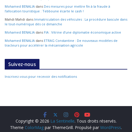
Mohamed BENALIA
dans
Des mesures pour mettre fin à la fraude à
l’allocation touristique : Tebboune écarte le cash !
Mahdi Mahdi
dans
Immatriculation des véhicules : La procédure bascule dans
le tout-numérique dès ce dimanche
Mohamed BENALIA
dans
FIA : Vitrine d’une diplomatie économique active
Mohamed BENALIA
dans
ETRAG Constantine : De nouveaux modèles de
tracteurs pour accélérer la mécanisation agricole
Suivez-nous
Inscrivez-vous pour recevoir des notifications
Copyright © 2026
La Sentinelle
. Tous droits réservés.
Theme
ColorMag
par ThemeGrill. Propulsé par
WordPress
.