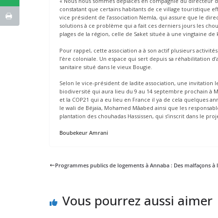
« Nous nous sommes déplacés en compagnie du directeur de l
constatant que certains habitants de ce village touristique ef
vice président de l’association Nemla, qui assure que le dir
solutions à ce problème qui a fait ces derniers jours les cho
plages de la région, celle de Saket située à une vingtaine de 
Pour rappel, cette association a à son actif plusieurs activités
l’ère coloniale. Un espace qui sert depuis sa réhabilitation 
sanitaire situé dans le vieux Bougie.
Selon le vice-président de ladite association, une invitation
biodiversité qui aura lieu du 9 au 14 septembre prochain à Ma
et la COP21 qui a eu lieu en France il ya de cela quelques ann
le wali de Béjaïa, Mohamed Mâabed ainsi que les responsables 
plantation des chouhadas Hassissen, qui s’inscrit dans le pr
Boubekeur Amrani
Programmes publics de logements à Annaba : Des malfaçons à l
Vous pourrez aussi aimer