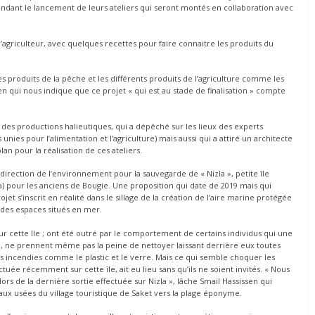
tendant le lancement de leurs ateliers qui seront montés en collaboration avec
d’agriculteur, avec quelques recettes pour faire connaitre les produits du
 produits de la pêche et les différents produits de l’agriculture comme les
ssen qui nous indique que ce projet « qui est au stade de finalisation » compte
des productions halieutiques, qui a dépêché sur les lieux des experts
unies pour l’alimentation et l’agriculture) mais aussi qui a attiré un architecte
lan pour la réalisation de ces ateliers.
 direction de l’environnement pour la sauvegarde de « Nizla », petite île
a) pour les anciens de Bougie. Une proposition qui date de 2019 mais qui
jet s’inscrit en réalité dans le sillage de la création de l’aire marine protégée
 des espaces situés en mer.
r cette île ; ont été outré par le comportement de certains individus qui une
ité, ne prennent même pas la peine de nettoyer laissant derrière eux toutes
 incendies comme le plastic et le verre. Mais ce qui semble choquer les
ctuée récemment sur cette île, ait eu lieu sans qu’ils ne soient invités. « Nous
ors de la dernière sortie effectuée sur Nizla », lâche Smail Hassissen qui
ux usées du village touristique de Saket vers la plage éponyme.