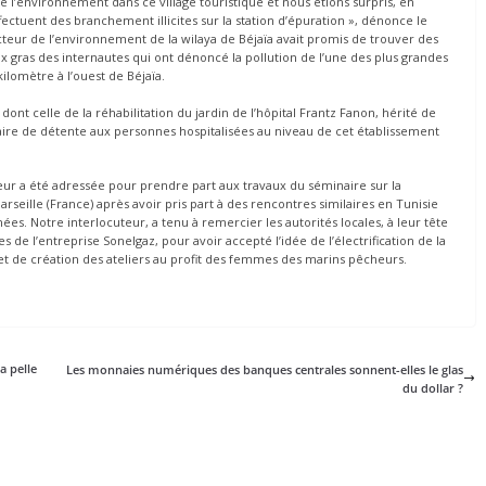
’environnement dans ce village touristique et nous étions surpris, en
fectuent des branchement illicites sur la station d’épuration », dénonce le
ecteur de l’environnement de la wilaya de Béjaïa avait promis de trouver des
ux gras des internautes qui ont dénoncé la pollution de l’une des plus grandes
kilomètre à l’ouest de Béjaïa.
 dont celle de la réhabilitation du jardin de l’hôpital Frantz Fanon, hérité de
d’aire de détente aux personnes hospitalisées au niveau de cet établissement
 leur a été adressée pour prendre part aux travaux du séminaire sur la
rseille (France) après avoir pris part à des rencontres similaires en Tunisie
ées. Notre interlocuteur, a tenu à remercier les autorités locales, à leur tête
de l’entreprise Sonelgaz, pour avoir accepté l’idée de l’électrification de la
ojet de création des ateliers au profit des femmes des marins pêcheurs.
a pelle
Les monnaies numériques des banques centrales sonnent-elles le glas
du dollar ?