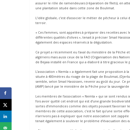
assurer le rôle de ramendeuses (réparation de filets), en at
une plantation située dans cette zone de Boulimat.
L’idée globale, c’est d’associer le métier de pêcheur à celui 
terroir.
« Ces femmes, sont appelées à préparer des recettes avec les
différentes qualités d’olives », tenait à préciser Smail Hassi
également des espaces réservés à la dégustation.
Ce projet a récemment eu l’aval du ministère de la Pêche et 
algériens mais aussi ceux de la FAO (Organisation des Nations 
de Bejaia installé en France qui a élaboré à titre gracieux le p
L’association « Nemla » a également fait une proposition à la
située à 400mètres du rivage de la plage de Boulimat, (Djerb
semble, selon Smail Hassissen, revenir au goût du jour. Ce pro
(AMP) lancé par le ministère de la Pêche pour la sauvegarde
Les membres de l’association « Nemla » qui se sont rendus su
fois avoir quitté cet endroit qui est d’une grande biodivers
sortes d’immondices comme des objets pouvant favoriser les
membres de cette association, c’est le fait qu’une sortie effe
n’arrivons pas à expliquer que notre association soit zappée l
tenait également à soulever le problème d’évacuation des ea