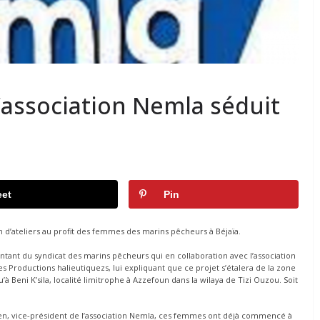
 l’association Nemla séduit
et
Pin
on d’ateliers au profit des femmes des marins pêcheurs à Béjaïa.
ntant du syndicat des marins pêcheurs qui en collaboration avec l’association
s Productions halieutiquezs, lui expliquant que ce projet s’étalera de la zone
à Beni K’sila, localité limitrophe à Azzefoun dans la wilaya de Tizi Ouzou. Soit
n, vice-président de l’association Nemla, ces femmes ont déjà commencé à