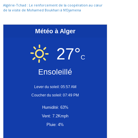
Algérie-Tchad : Le renforcement de la coopération au cœur
de la visite de Mohamed Boukhari à N’Djamena
Météo à Alger
27°
C
Ensoleillé
Lever du soleil: 05:57 AM
Coucher du soleil: 07:49 PM
Humidité: 63%
Vent: 7.2Kmph
Pluie: 4%