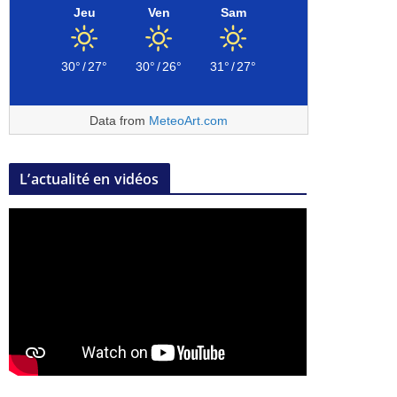
Jeu
Ven
Sam
30°
/
27°
30°
/
26°
31°
/
27°
Data from
MeteoArt.com
L’actualité en vidéos