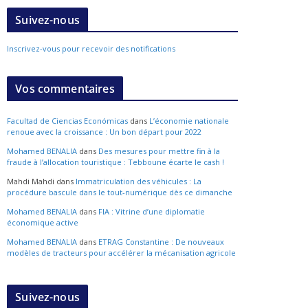
Suivez-nous
Inscrivez-vous pour recevoir des notifications
Vos commentaires
Facultad de Ciencias Económicas
dans
L’économie nationale
renoue avec la croissance : Un bon départ pour 2022
Mohamed BENALIA
dans
Des mesures pour mettre fin à la
fraude à l’allocation touristique : Tebboune écarte le cash !
Mahdi Mahdi
dans
Immatriculation des véhicules : La
procédure bascule dans le tout-numérique dès ce dimanche
Mohamed BENALIA
dans
FIA : Vitrine d’une diplomatie
économique active
Mohamed BENALIA
dans
ETRAG Constantine : De nouveaux
modèles de tracteurs pour accélérer la mécanisation agricole
Suivez-nous