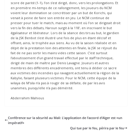
score de parité (1-1), l’on s’est dirigé, donc, vers les prolongations. Et
en première mi-temps de ce rallongement, les joueurs du NCM
voient leur domination se concrétiser par un but de Korichi, qui
venait à peine de faire son entrée en jeu. Le NCM continue de
presser pour tuer le match, mais au moment où l’on se dirigeait droit
vers la fin des débats, Haroun surgit à la 118’, en inscrivant le but
égalisateur et libérateur. Lors de la séance des tirs au but, le gardien
de la JSK Benbot s’est illustré une fois de plus en étant décisif et
offrant, ainsi, le trophée aux siens. Au vu de la saison réalisée et en
dépit de la prestation loin des attentes en finale, la JSK se réjouit du
fait de ne pas sortir les mains vides cette saison. C’est surtout
l’aboutissement d’un grand travail effectué par le staff technique,
dirigé de main de maître par Denis Lavagne. Joueurs et autres
membres des différents encadrements, ont tenu à dédier ce sacre
aux victimes des incendies qui ravagent actuellement la région de la
Kabylie, faisant plusieurs victimes. Pour le NCM, cette équipe de la
wilaya de M’sila n’a pas à rougir de sa défaite, de par les avis
unanimes, puisqu’elle n’a pas démérité.
Abderrahim Mahious
Conférence sur la sécurité au Mali: L’application de l’accord d’Alger est «un
impératif»
Qui tue par le feu, périra par le feu