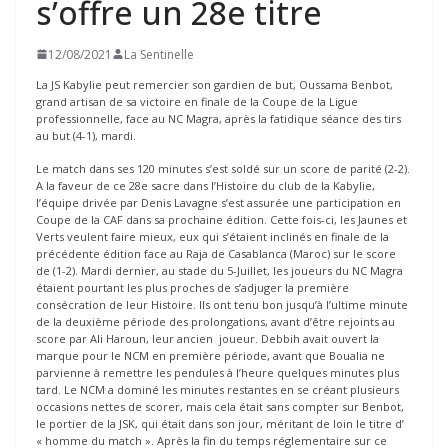
s’offre un 28e titre
12/08/2021
La Sentinelle
La JS Kabylie peut remercier son gardien de but, Oussama Benbot,
grand artisan de sa victoire en finale de la Coupe de la Ligue
professionnelle, face au NC Magra, après la fatidique séance des tirs
au but (4-1), mardi.
Le match dans ses 120 minutes s’est soldé sur un score de parité (2-2).
A la faveur de ce 28e sacre dans l’Histoire du club de la Kabylie,
l’équipe drivée par Denis Lavagne s’est assurée une participation en
Coupe de la CAF dans sa prochaine édition. Cette fois-ci, les Jaunes et
Verts veulent faire mieux, eux qui s’étaient inclinés en finale de la
précédente édition face au Raja de Casablanca (Maroc) sur le score
de (1-2). Mardi dernier, au stade du 5-Juillet, les joueurs du NC Magra
étaient pourtant les plus proches de s’adjuger la première
consécration de leur Histoire. Ils ont tenu bon jusqu’à l’ultime minute
de la deuxième période des prolongations, avant d’être rejoints au
score par Ali Haroun, leur ancien joueur. Debbih avait ouvert la
marque pour le NCM en première période, avant que Boualia ne
parvienne à remettre les pendules à l’heure quelques minutes plus
tard. Le NCM a dominé les minutes restantes en se créant plusieurs
occasions nettes de scorer, mais cela était sans compter sur Benbot,
le portier de la JSK, qui était dans son jour, méritant de loin le titre d’
« homme du match ». Après la fin du temps réglementaire sur ce