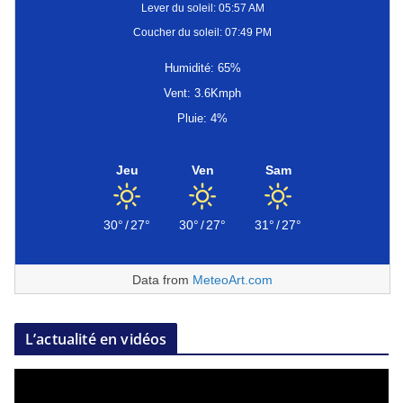
Lever du soleil: 05:57 AM
Coucher du soleil: 07:49 PM
Humidité: 65%
Vent: 3.6Kmph
Pluie: 4%
Jeu
Ven
Sam
30°
/
27°
30°
/
27°
31°
/
27°
Data from
MeteoArt.com
L’actualité en vidéos