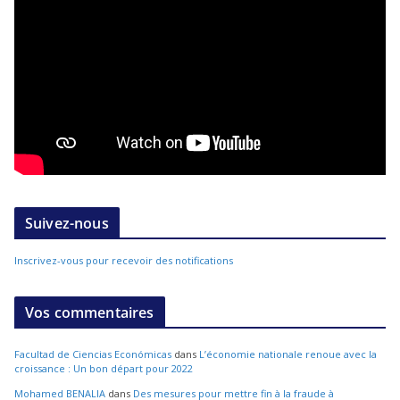
Suivez-nous
Inscrivez-vous pour recevoir des notifications
Vos commentaires
Facultad de Ciencias Económicas
dans
L’économie nationale renoue avec la
croissance : Un bon départ pour 2022
Mohamed BENALIA
dans
Des mesures pour mettre fin à la fraude à