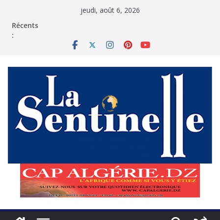
Passer
jeudi, août 6, 2026
au
contenu
Récents
: