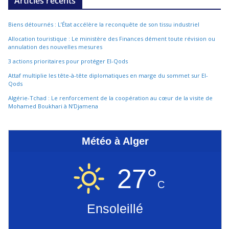
Articles récents
Biens détournés : L’État accélère la reconquête de son tissu industriel
Allocation touristique : Le ministère des Finances dément toute révision ou
annulation des nouvelles mesures
3 actions prioritaires pour protéger El-Qods
Attaf multiplie les tête-à-tête diplomatiques en marge du sommet sur El-
Qods
Algérie-Tchad : Le renforcement de la coopération au cœur de la visite de
Mohamed Boukhari à N’Djamena
Météo à Alger
27°
C
Ensoleillé