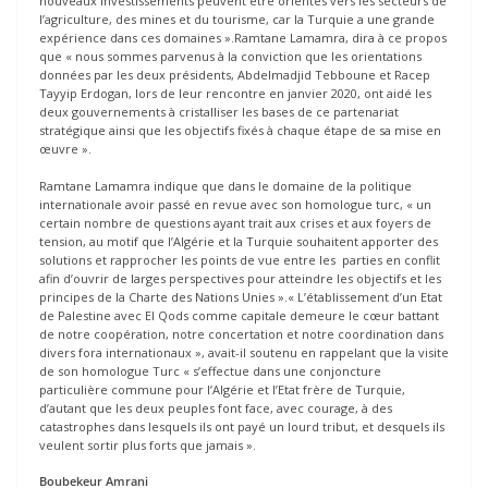
nouveaux investissements peuvent être orientés vers les secteurs de
l’agriculture, des mines et du tourisme, car la Turquie a une grande
expérience dans ces domaines ».Ramtane Lamamra, dira à ce propos
que « nous sommes parvenus à la conviction que les orientations
données par les deux présidents, Abdelmadjid Tebboune et Racep
Tayyip Erdogan, lors de leur rencontre en janvier 2020, ont aidé les
deux gouvernements à cristalliser les bases de ce partenariat
stratégique ainsi que les objectifs fixés à chaque étape de sa mise en
œuvre ».
Ramtane Lamamra indique que dans le domaine de la politique
internationale avoir passé en revue avec son homologue turc, « un
certain nombre de questions ayant trait aux crises et aux foyers de
tension, au motif que l’Algérie et la Turquie souhaitent apporter des
solutions et rapprocher les points de vue entre les parties en conflit
afin d’ouvrir de larges perspectives pour atteindre les objectifs et les
principes de la Charte des Nations Unies ».« L’établissement d’un Etat
de Palestine avec El Qods comme capitale demeure le cœur battant
de notre coopération, notre concertation et notre coordination dans
divers fora internationaux », avait-il soutenu en rappelant que la visite
de son homologue Turc « s’effectue dans une conjoncture
particulière commune pour l’Algérie et l’Etat frère de Turquie,
d’autant que les deux peuples font face, avec courage, à des
catastrophes dans lesquels ils ont payé un lourd tribut, et desquels ils
veulent sortir plus forts que jamais ».
Boubekeur Amrani