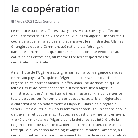
la coopération
16/08/2021
La Sentinelle
Le ministre turc des Affaires étrangères, Melut Cavisoglu effectue
depuis samedi soir une visite de deux jours en Algérie. Une visite au
cours de laquelle il a eu des entretiens avec le ministre des Affaires
étrangères et de la Communauté nationale à l’étranger,
RamtaneLamamra. Les questions régionales ont été évoquées au
cours de ces entretiens, au même titre les perspectives de
coopération bilatérale.
Ainsi, l’hôte de l’Algérie a souligné, samedi, la convergence de vues
entre son pays, la Turquie et l’Algérie, concernant les questions
régionales et internationales.En effet, dans une déclaration qu’il a
faite à l’issue de cette rencontre qui s’est déroulée à Alger, le
ministre turc des Affaires étrangères a insisté sur « la convergence
totale de vues, sur l’ensemble des questions, aussi bien régionales
qu’internationales, notamment la Libye, la Tunisie et la région du
Sahel ». Et d’ajouter que « nous sommes parvenus à un accord en vue
de travailler et coopérer sur toutes les questions », mettant en avant
« le rôle primordial de l’Algérie dans la défense des intérêts de la
région ».L’hôte de l’Algérie qualifiera de « très fructueux » le tête à
tête qu’il a eu avec son homologue Algérien Ramtane Lamamra, au
cours duquel les deux hommes avaient évoqué divers aspects relatifs