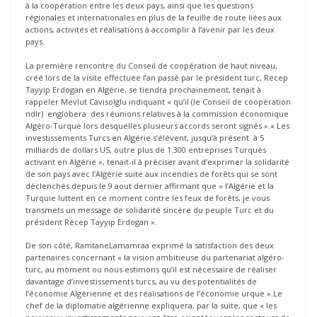
à la coopération entre les deux pays, ainsi que les questions
régionales et internationales en plus de la feuille de route liées aux
actions, activités et réalisations à accomplir à l’avenir par les deux
pays.
La première rencontre du Conseil de coopération de haut niveau,
créé lors de la visite effectuée l’an passé par le président turc, Recep
Tayyip Erdogan en Algérie, se tiendra prochainement, tenait à
rappeler Mevlut Cavisolglu indiquant « qu’il (le Conseil de coopération
ndlr) englobera des réunions relatives à la commission économique
Algéro-Turque lors desquelles plusieurs accords seront signés ».« Les
investissements Turcs en Algérie s’élèvent, jusqu’à présent à 5
milliards de dollars US, outre plus de 1.300 entreprises Turques
activant en Algérie », tenait-il à préciser avant d’exprimer la solidarité
de son pays avec l’Algérie suite aux incendies de forêts qui se sont
déclenchés depuis le 9 aout dernier affirmant que « l’Algérie et la
Turquie luttent en ce moment contre les feux de forêts, je vous
transmets un message de solidarité sincère du peuple Turc et du
président Recep Tayyip Erdogan ».
De son côté, RamtaneLamamraa exprimé la satisfaction des deux
partenaires concernant « la vision ambitieuse du partenariat algéro-
turc, au moment ou nous estimons qu’il est nécessaire de réaliser
davantage d’investissements turcs, au vu des potentialités de
l’économie Algérienne et des réalisations de l’économie urque ».Le
chef de la diplomatie algérienne expliquera, par la suite, que « les