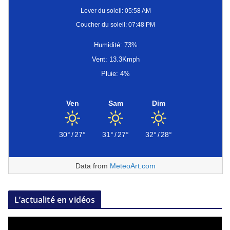
Lever du soleil: 05:58 AM
Coucher du soleil: 07:48 PM
Humidité: 73%
Vent: 13.3Kmph
Pluie: 4%
Ven
Sam
Dim
30°
/
27°
31°
/
27°
32°
/
28°
Data from
MeteoArt.com
L’actualité en vidéos