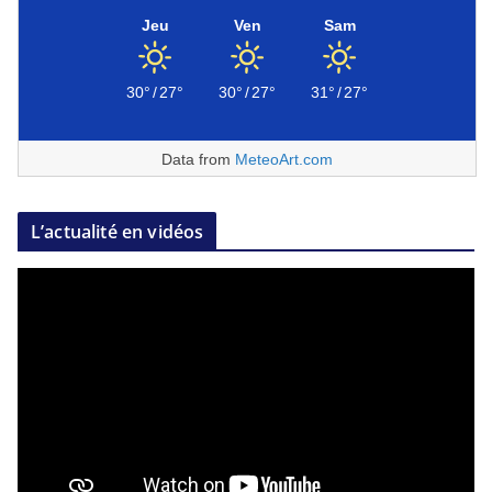
Jeu
Ven
Sam
30°
/
27°
30°
/
27°
31°
/
27°
Data from
MeteoArt.com
L’actualité en vidéos