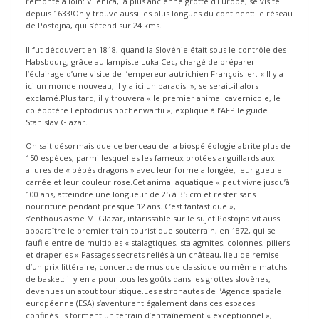
remonte à loin: Vilenica, la plus ancienne grotte d’Europe, se visite
depuis 1633!On y trouve aussi les plus longues du continent: le réseau
de Postojna, qui s’étend sur 24 kms.
Il fut découvert en 1818, quand la Slovénie était sous le contrôle des
Habsbourg, grâce au lampiste Luka Cec, chargé de préparer
l’éclairage d’une visite de l’empereur autrichien François Ier. « Il y a
ici un monde nouveau, il y a ici un paradis! », se serait-il alors
exclamé.Plus tard, il y trouvera « le premier animal cavernicole, le
coléoptère Leptodirus hochenwartii », explique à l’AFP le guide
Stanislav Glazar.
On sait désormais que ce berceau de la biospéléologie abrite plus de
150 espèces, parmi lesquelles les fameux protées anguillards aux
allures de « bébés dragons » avec leur forme allongée, leur gueule
carrée et leur couleur rose.Cet animal aquatique « peut vivre jusqu’à
100 ans, atteindre une longueur de 25 à 35 cm et rester sans
nourriture pendant presque 12 ans. C’est fantastique »,
s’enthousiasme M. Glazar, intarissable sur le sujet.Postojna vit aussi
apparaître le premier train touristique souterrain, en 1872, qui se
faufile entre de multiples « stalagtiques, stalagmites, colonnes, piliers
et draperies ».Passages secrets reliés à un château, lieu de remise
d’un prix littéraire, concerts de musique classique ou même matchs
de basket: il y en a pour tous les goûts dans les grottes slovènes,
devenues un atout touristique.Les astronautes de l’Agence spatiale
européenne (ESA) s’aventurent également dans ces espaces
confinés.Ils forment un terrain d’entraînement « exceptionnel »,