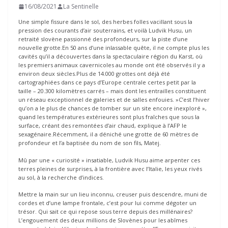
16/08/2021
La Sentinelle
Une simple fissure dans le sol, des herbes folles vacillant sous la
pression des courants d’air souterrains, et voilà Ludvik Husu, un
retraité slovène passionné des profondeurs, sur la piste d’une
nouvelle grotte.En 50 ans d’une inlassable quête, il ne compte plus les
cavités qu’il a découvertes dans la spectaculaire région du Karst, où
les premiers animaux cavernicoles au monde ont été observés il y a
environ deux siècles.Plus de 14.000 grottes ont déjà été
cartographiées dans ce pays d’Europe centrale certes petit par la
taille – 20.300 kilomètres carrés – mais dont les entrailles constituent
un réseau exceptionnel de galeries et de salles enfouies. »C’est l’hiver
qu’on a le plus de chances de tomber sur un site encore inexploré »,
quand les températures extérieures sont plus fraîches que sous la
surface, créant des remontées d’air chaud, explique à l’AFP le
sexagénaire.Récemment, il a déniché une grotte de 60 mètres de
profondeur et l’a baptisée du nom de son fils, Matej.
Mû par une « curiosité » insatiable, Ludvik Husu aime arpenter ces
terres pleines de surprises, à la frontière avec l’Italie, les yeux rivés
au sol, à la recherche d’indices.
Mettre la main sur un lieu inconnu, creuser puis descendre, muni de
cordes et d’une lampe frontale, c’est pour lui comme dégoter un
trésor. Qui sait ce qui repose sous terre depuis des millénaires?
L’engouement des deux millions de Slovènes pour les abîmes