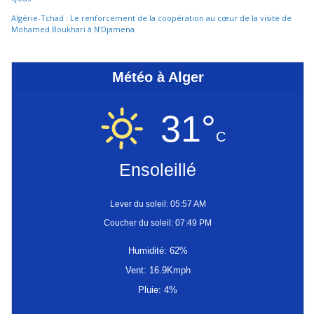
Algérie-Tchad : Le renforcement de la coopération au cœur de la visite de
Mohamed Boukhari à N’Djamena
Météo à Alger
31°
C
Ensoleillé
Lever du soleil: 05:57 AM
Coucher du soleil: 07:49 PM
Humidité: 62%
Vent: 16.9Kmph
Pluie: 4%