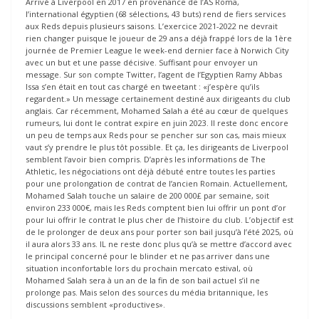
Arrivé à Liverpool en 2017 en provenance de l’AS Roma,
l’international égyptien (68 sélections, 43 buts) rend de fiers services
aux Reds depuis plusieurs saisons. L’exercice 2021-2022 ne devrait
rien changer puisque le joueur de 29 ans a déjà frappé lors de la 1ère
journée de Premier League le week-end dernier face à Norwich City
avec un but et une passe décisive. Suffisant pour envoyer un
message. Sur son compte Twitter, l’agent de l’Egyptien Ramy Abbas
Issa s’en était en tout cas chargé en tweetant : «j’espère qu’ils
regardent.» Un message certainement destiné aux dirigeants du club
anglais. Car récemment, Mohamed Salah a été au cœur de quelques
rumeurs, lui dont le contrat expire en juin 2023. Il reste donc encore
un peu de temps aux Reds pour se pencher sur son cas, mais mieux
vaut s’y prendre le plus tôt possible. Et ça, les dirigeants de Liverpool
semblent l’avoir bien compris. D’après les informations de The
Athletic, les négociations ont déjà débuté entre toutes les parties
pour une prolongation de contrat de l’ancien Romain. Actuellement,
Mohamed Salah touche un salaire de 200 000£ par semaine, soit
environ 233 000€, mais les Reds comptent bien lui offrir un pont d’or
pour lui offrir le contrat le plus cher de l’histoire du club. L’objectif est
de le prolonger de deux ans pour porter son bail jusqu’à l’été 2025, où
il aura alors 33 ans. IL ne reste donc plus qu’à se mettre d’accord avec
le principal concerné pour le blinder et ne pas arriver dans une
situation inconfortable lors du prochain mercato estival, où
Mohamed Salah sera à un an de la fin de son bail actuel s’il ne
prolonge pas. Mais selon des sources du média britannique, les
discussions semblent «productives».