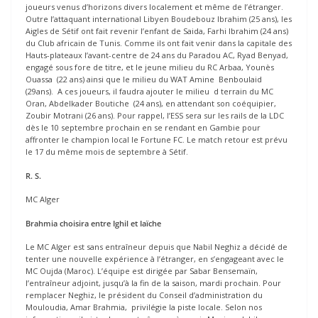
joueurs venus d’horizons divers localement et même de l’étranger.
Outre l’attaquant international Libyen Boudebouz Ibrahim (25 ans), les
Aigles de Sétif ont fait revenir l’enfant de Saida, Farhi Ibrahim (24 ans)
du Club africain de Tunis. Comme ils ont fait venir dans la capitale des
Hauts-plateaux l’avant-centre de 24 ans du Paradou AC, Ryad Benyad,
engagé sous fore de titre, et le jeune milieu du RC Arbaa, Younès
Ouassa (22 ans) ainsi que le milieu du WAT Amine Benboulaid
(29ans). A ces joueurs, il faudra ajouter le milieu d terrain du MC
Oran, Abdelkader Boutiche (24 ans), en attendant son coéquipier,
Zoubir Motrani (26 ans). Pour rappel, l’ESS sera sur les rails de la LDC
dès le 10 septembre prochain en se rendant en Gambie pour
affronter le champion local le Fortune FC. Le match retour est prévu
le 17 du même mois de septembre à Sétif.
R. S.
MC Alger
Brahmia choisira entre Ighil et Iaïche
Le MC Alger est sans entraîneur depuis que Nabil Neghiz a décidé de
tenter une nouvelle expérience à l’étranger, en s’engageant avec le
MC Oujda (Maroc). L’équipe est dirigée par Sabar Bensemaïn,
l’entraîneur adjoint, jusqu’à la fin de la saison, mardi prochain. Pour
remplacer Neghiz, le président du Conseil d’administration du
Mouloudia, Amar Brahmia, privilégie la piste locale. Selon nos