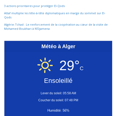
3 actions prioritaires pour protéger El-Qods
Attaf multiplie les tête-à-tête diplomatiques en marge du sommet sur El-
Qods
Algérie-Tchad : Le renforcement de la coopération au cœur de la visite de
Mohamed Boukhari à N’Djamena
Météo à Alger
29°
C
Ensoleillé
Lever du soleil: 05:58 AM
Coucher du soleil: 07:48 PM
Humidité: 56%