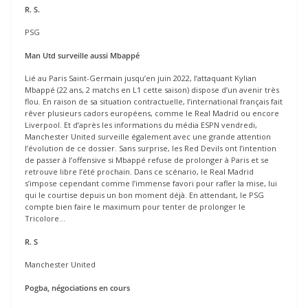
R. S.
PSG
Man Utd surveille aussi Mbappé
Lié au Paris Saint-Germain jusqu’en juin 2022, l’attaquant Kylian
Mbappé (22 ans, 2 matchs en L1 cette saison) dispose d’un avenir très
flou. En raison de sa situation contractuelle, l’international français fait
rêver plusieurs cadors européens, comme le Real Madrid ou encore
Liverpool. Et d’après les informations du média ESPN vendredi,
Manchester United surveille également avec une grande attention
l’évolution de ce dossier. Sans surprise, les Red Devils ont l’intention
de passer à l’offensive si Mbappé refuse de prolonger à Paris et se
retrouve libre l’été prochain. Dans ce scénario, le Real Madrid
s’impose cependant comme l’immense favori pour rafler la mise, lui
qui le courtise depuis un bon moment déjà. En attendant, le PSG
compte bien faire le maximum pour tenter de prolonger le
Tricolore…
R. S
Manchester United
Pogba, négociations en cours