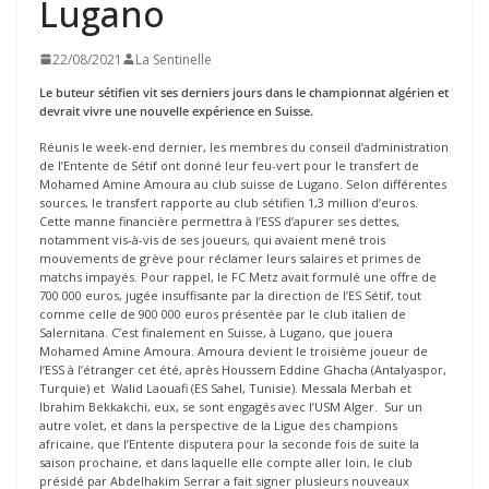
Lugano
22/08/2021
La Sentinelle
Le buteur sétifien vit ses derniers jours dans le championnat algérien et
devrait vivre une nouvelle expérience en Suisse.
Réunis le week-end dernier, les membres du conseil d’administration
de l’Entente de Sétif ont donné leur feu-vert pour le transfert de
Mohamed Amine Amoura au club suisse de Lugano. Selon différentes
sources, le transfert rapporte au club sétifien 1,3 million d’euros.
Cette manne financière permettra à l’ESS d’apurer ses dettes,
notamment vis-à-vis de ses joueurs, qui avaient mené trois
mouvements de grève pour réclamer leurs salaires et primes de
matchs impayés. Pour rappel, le FC Metz avait formulé une offre de
700 000 euros, jugée insuffisante par la direction de l’ES Sétif, tout
comme celle de 900 000 euros présentée par le club italien de
Salernitana. C’est finalement en Suisse, à Lugano, que jouera
Mohamed Amine Amoura. Amoura devient le troisième joueur de
l’ESS à l’étranger cet été, après Houssem Eddine Ghacha (Antalyaspor,
Turquie) et Walid Laouafi (ES Sahel, Tunisie). Messala Merbah et
Ibrahim Bekkakchi, eux, se sont engagés avec l’USM Alger. Sur un
autre volet, et dans la perspective de la Ligue des champions
africaine, que l’Entente disputera pour la seconde fois de suite la
saison prochaine, et dans laquelle elle compte aller loin, le club
présidé par Abdelhakim Serrar a fait signer plusieurs nouveaux