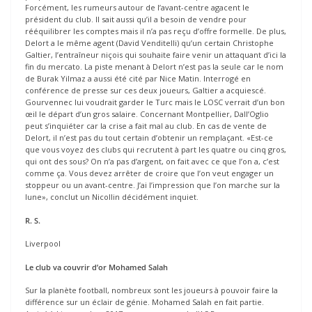
Forcément, les rumeurs autour de l’avant-centre agacent le
président du club. Il sait aussi qu’il a besoin de vendre pour
rééquilibrer les comptes mais il n’a pas reçu d’offre formelle. De plus,
Delort a le même agent (David Venditelli) qu’un certain Christophe
Galtier, l’entraîneur niçois qui souhaite faire venir un attaquant d’ici la
fin du mercato. La piste menant à Delort n’est pas la seule car le nom
de Burak Yilmaz a aussi été cité par Nice Matin. Interrogé en
conférence de presse sur ces deux joueurs, Galtier a acquiescé.
Gourvennec lui voudrait garder le Turc mais le LOSC verrait d’un bon
œil le départ d’un gros salaire. Concernant Montpellier, Dall’Oglio
peut s’inquiéter car la crise a fait mal au club. En cas de vente de
Delort, il n’est pas du tout certain d’obtenir un remplaçant. «Est-ce
que vous voyez des clubs qui recrutent à part les quatre ou cinq gros,
qui ont des sous? On n’a pas d’argent, on fait avec ce que l’on a, c’est
comme ça. Vous devez arrêter de croire que l’on veut engager un
stoppeur ou un avant-centre. J’ai l’impression que l’on marche sur la
lune», conclut un Nicollin décidément inquiet.
R. S.
Liverpool
Le club va couvrir d’or Mohamed Salah
Sur la planète football, nombreux sont les joueurs à pouvoir faire la
différence sur un éclair de génie. Mohamed Salah en fait partie.