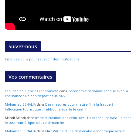
Suivez-nous
Inscrivez-vous pour recevoir des notifications
Vos commentaires
Facultad de Ciencias Económicas
dans
L’économie nationale renoue avec la
croissance : Un bon départ pour 2022
Mohamed BENALIA
dans
Des mesures pour mettre fin à la fraude à
l’allocation touristique : Tebboune écarte le cash !
Mahdi Mahdi
dans
Immatriculation des véhicules : La procédure bascule dans
le tout-numérique dès ce dimanche
Mohamed BENALIA
dans
FIA : Vitrine d’une diplomatie économique active