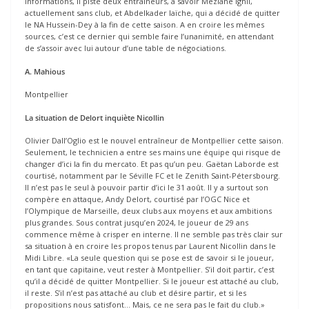
informations, il piste deux entraîneurs, à savoir Meziane Ighil,
actuellement sans club, et Abdelkader Iaïche, qui a décidé de quitter
le NA Hussein-Dey à la fin de cette saison. A en croire les mêmes
sources, c’est ce dernier qui semble faire l’unanimité, en attendant
de s’assoir avec lui autour d’une table de négociations.
A. Mahious
Montpellier
La situation de Delort inquiète Nicollin
Olivier Dall’Oglio est le nouvel entraîneur de Montpellier cette saison.
Seulement, le technicien a entre ses mains une équipe qui risque de
changer d’ici la fin du mercato. Et pas qu’un peu. Gaëtan Laborde est
courtisé, notamment par le Séville FC et le Zenith Saint-Pétersbourg.
Il n’est pas le seul à pouvoir partir d’ici le 31 août. Il y a surtout son
compère en attaque, Andy Delort, courtisé par l’OGC Nice et
l’Olympique de Marseille, deux clubs aux moyens et aux ambitions
plus grandes. Sous contrat jusqu’en 2024, le joueur de 29 ans
commence même à crisper en interne. Il ne semble pas très clair sur
sa situation à en croire les propos tenus par Laurent Nicollin dans le
Midi Libre. «La seule question qui se pose est de savoir si le joueur,
en tant que capitaine, veut rester à Montpellier. S’il doit partir, c’est
qu’il a décidé de quitter Montpellier. Si le joueur est attaché au club,
il reste. S’il n’est pas attaché au club et désire partir, et si les
propositions nous satisfont… Mais, ce ne sera pas le fait du club.»