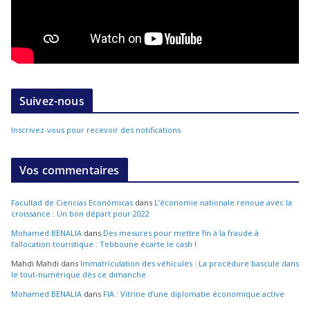
Suivez-nous
Inscrivez-vous pour recevoir des notifications
Vos commentaires
Facultad de Ciencias Económicas
dans
L’économie nationale renoue avec la
croissance : Un bon départ pour 2022
Mohamed BENALIA
dans
Des mesures pour mettre fin à la fraude à
l’allocation touristique : Tebboune écarte le cash !
Mahdi Mahdi
dans
Immatriculation des véhicules : La procédure bascule dans
le tout-numérique dès ce dimanche
Mohamed BENALIA
dans
FIA : Vitrine d’une diplomatie économique active