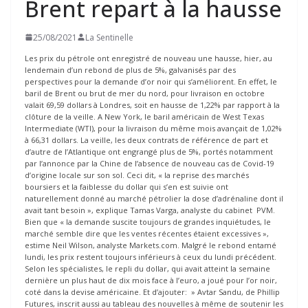
Brent repart à la hausse
25/08/2021
La Sentinelle
Les prix du pétrole ont enregistré de nouveau une hausse, hier, au
lendemain d’un rebond de plus de 5%, galvanisés par des
perspectives pour la demande d’or noir qui s’améliorent. En effet, le
baril de Brent ou brut de mer du nord, pour livraison en octobre
valait 69,59 dollars à Londres, soit en hausse de 1,22% par rapport à la
clôture de la veille. A New York, le baril américain de West Texas
Intermediate (WTI), pour la livraison du même mois avançait de 1,02%
à 66,31 dollars. La veille, les deux contrats de référence de part et
d’autre de l’Atlantique ont engrangé plus de 5%, portés notamment
par l’annonce par la Chine de l’absence de nouveau cas de Covid-19
d’origine locale sur son sol. Ceci dit, « la reprise des marchés
boursiers et la faiblesse du dollar qui s’en est suivie ont
naturellement donné au marché pétrolier la dose d’adrénaline dont il
avait tant besoin », explique Tamas Varga, analyste du cabinet PVM.
Bien que « la demande suscite toujours de grandes inquiétudes, le
marché semble dire que les ventes récentes étaient excessives »,
estime Neil Wilson, analyste Markets.com. Malgré le rebond entamé
lundi, les prix restent toujours inférieurs à ceux du lundi précédent.
Selon les spécialistes, le repli du dollar, qui avait atteint la semaine
dernière un plus haut de dix mois face à l’euro, a joué pour l’or noir,
coté dans la devise américaine. Et d’ajouter: » Avtar Sandu, de Phillip
Futures, inscrit aussi au tableau des nouvelles à même de soutenir les