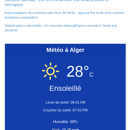
idéologique
Indemnisation des victimes des feux de forêt : Sayoud fixe la fin août comme
échéance impérative
Catastrophes naturelles : Un nouveau dispositif pour encadrer l’aide aux
sinistrés
Météo à Alger
28°
C
Ensoleillé
Lever du soleil: 06:01 AM
Coucher du soleil: 07:45 PM
Humidité: 68%
Vent: 10.4Kmph