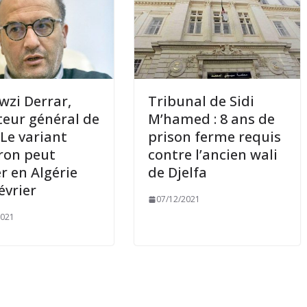
awzi Derrar,
Tribunal de Sidi
teur général de
M’hamed : 8 ans de
: Le variant
prison ferme requis
ron peut
contre l’ancien wali
er en Algérie
de Djelfa
février
07/12/2021
2021