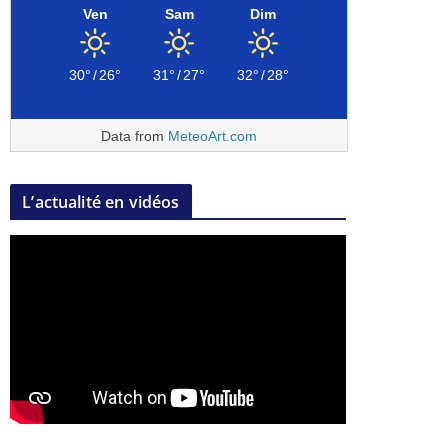
Ven
Sam
Dim
30°
/
26°
31°
/
27°
32°
/
28°
Data from
MeteoArt.com
L’actualité en vidéos