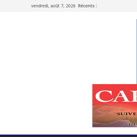
Passer
vendredi, août 7, 2026
Récents :
au
contenu