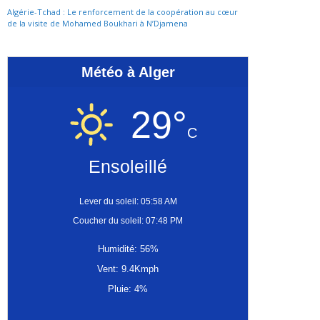
Algérie-Tchad : Le renforcement de la coopération au cœur
de la visite de Mohamed Boukhari à N’Djamena
Météo à Alger
29°
C
Ensoleillé
Lever du soleil: 05:58 AM
Coucher du soleil: 07:48 PM
Humidité: 56%
Vent: 9.4Kmph
Pluie: 4%