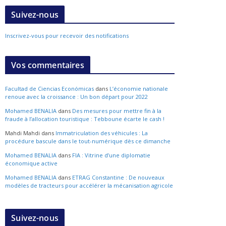
Suivez-nous
Inscrivez-vous pour recevoir des notifications
Vos commentaires
Facultad de Ciencias Económicas
dans
L’économie nationale
renoue avec la croissance : Un bon départ pour 2022
Mohamed BENALIA
dans
Des mesures pour mettre fin à la
fraude à l’allocation touristique : Tebboune écarte le cash !
Mahdi Mahdi
dans
Immatriculation des véhicules : La
procédure bascule dans le tout-numérique dès ce dimanche
Mohamed BENALIA
dans
FIA : Vitrine d’une diplomatie
économique active
Mohamed BENALIA
dans
ETRAG Constantine : De nouveaux
modèles de tracteurs pour accélérer la mécanisation agricole
Suivez-nous