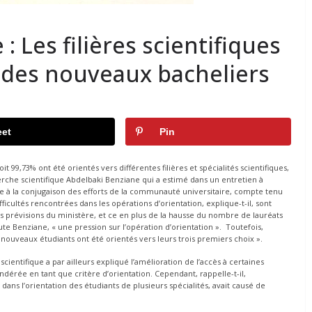
: Les filières scientifiques
 des nouveaux bacheliers
et
Pin
t 99,73% ont été orientés vers différentes filières et spécialités scientifiques,
erche scientifique Abdelbaki Benziane qui a estimé dans un entretien à
grâce à la conjugaison des efforts de la communauté universitaire, compte tenu
fficultés rencontrées dans les opérations d’orientation, explique-t-il, sont
 prévisions du ministère, et ce en plus de la hausse du nombre de lauréats
e Benziane, « une pression sur l’opération d’orientation ». Toutefois,
s nouveaux étudiants ont été orientés vers leurs trois premiers choix ».
ientifique a par ailleurs expliqué l’amélioration de l’accès à certaines
érée en tant que critère d’orientation. Cependant, rappelle-t-il,
ans l’orientation des étudiants de plusieurs spécialités, avait causé de