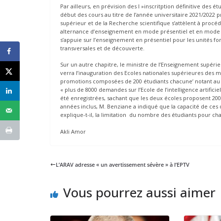
Par ailleurs, en prévision des l »inscritption définitive des
début des cours au titre de l’année universitaire 2021/2022 
supérieur et de la Recherche scientifique s’attèlent à procéd
alternance d’enseignement en mode présentiel et en mode e
s’appuie sur l’enseignement en présentiel pour les unités f
transversales et de découverte.
Sur un autre chapitre, le ministre de l’Enseignement supérie
verra l’inauguration des Ecoles nationales supérieures des ma
promotions composées de 200 étudiants chacune’ notant au 
« plus de 8000 demandes sur l’Ecole de l’intelligence artifi
été enregistrées, sachant que les deux écoles proposent 200
années inclus, M. Benziane a indiqué que la capacité de ces
explique-t-il, la limitation du nombre des étudiants pour ch
Akli Amor
L’ARAV adresse « un avertissement sévère » à l’EPTV
Vous pourrez aussi aimer