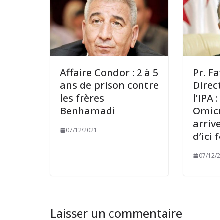
Affaire Condor : 2 à 5
Pr. F
ans de prison contre
Direc
les frères
l’IPA 
Benhamadi
Omic
arriv
07/12/2021
d’ici 
07/12/
Laisser un commentaire