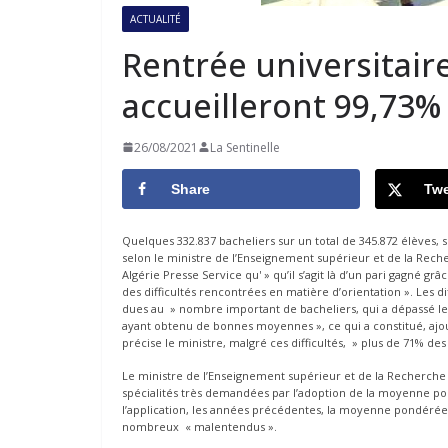
ACTUALITÉ
Rentrée universitaire 
accueilleront 99,73%
26/08/2021
La Sentinelle
Share
Twe
Quelques 332.837 bacheliers sur un total de 345.872 élèves, soi
selon le ministre de l’Enseignement supérieur et de la Rech
Algérie Presse Service qu' » qu’il s’agit là d’un pari gagné 
des difficultés rencontrées en matière d’orientation ». Les di
dues au » nombre important de bacheliers, qui a dépassé les
ayant obtenu de bonnes moyennes », ce qui a constitué, ajout
précise le ministre, malgré ces difficultés, » plus de 71% de
Le ministre de l’Enseignement supérieur et de la Recherche sc
spécialités très demandées par l’adoption de la moyenne pond
l’application, les années précédentes, la moyenne pondérée d
nombreux « malentendus ».