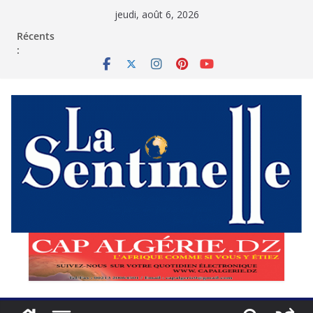
Passer
jeudi, août 6, 2026
au
contenu
Récents
: