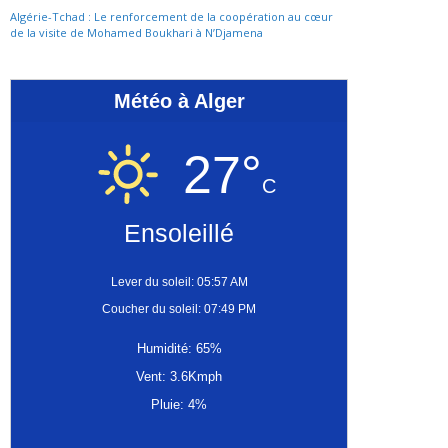
Algérie-Tchad : Le renforcement de la coopération au cœur
de la visite de Mohamed Boukhari à N’Djamena
Météo à Alger
27°
C
Ensoleillé
Lever du soleil: 05:57 AM
Coucher du soleil: 07:49 PM
Humidité: 65%
Vent: 3.6Kmph
Pluie: 4%