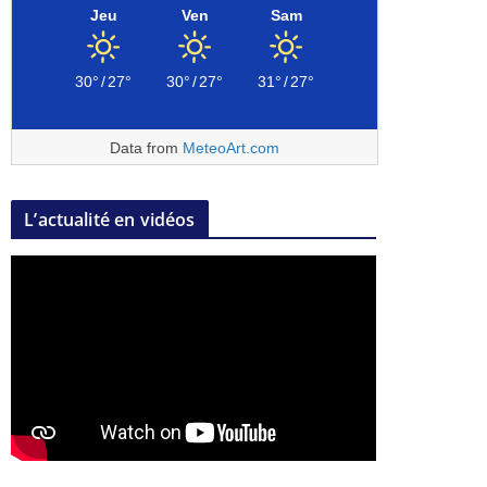
Jeu
Ven
Sam
30°
/
27°
30°
/
27°
31°
/
27°
Data from
MeteoArt.com
L’actualité en vidéos