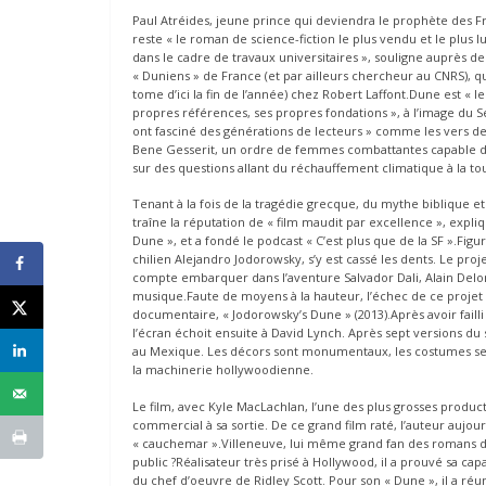
Paul Atréides, jeune prince qui deviendra le prophète des Fr
reste « le roman de science-fiction le plus vendu et le plus
dans le cadre de travaux universitaires », souligne auprè
« Duniens » de France (et par ailleurs chercheur au CNRS), qu
tome d’ici la fin de l’année) chez Robert Laffont.Dune est «
propres références, ses propres fondations », à l’image du S
ont fasciné des générations de lecteurs » comme les vers des 
Bene Gesserit, un ordre de femmes combattantes capable d’i
sur des questions allant du réchauffement climatique à la to
Tenant à la fois de la tragédie grecque, du mythe biblique e
traîne la réputation de « film maudit par excellence », expli
Dune », et a fondé le podcast « C’est plus que de la SF ».Figu
chilien Alejandro Jodorowsky, s’y est cassé les dents. Le pro
compte embarquer dans l’aventure Salvador Dali, Alain Delon
musique.Faute de moyens à la hauteur, l’échec de ce projet h
documentaire, « Jodorowsky’s Dune » (2013).Après avoir failli 
l’écran échoit ensuite à David Lynch. Après sept versions du 
au Mexique. Les décors sont monumentaux, les costumes se c
la machinerie hollywoodienne.
Le film, avec Kyle MacLachlan, l’une des plus grosses producti
commercial à sa sortie. De ce grand film raté, l’auteur aujou
« cauchemar ».Villeneuve, lui même grand fan des romans de 
public ?Réalisateur très prisé à Hollywood, il a prouvé sa cap
du chef d’oeuvre de Ridley Scott. Pour son « Dune », il a ré