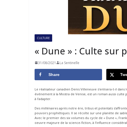
CULTURE
« Dune » : Culte sur
31/08/2021
La Sentinelle
Share
Twe
Le réalisateur canadien Denis Villeneuve s’enlisera-t-il dans 
événement à la Mostra de Venise, est un roman aussi culte po
à l’adapter.
Des millénaires après notre ère, tribus et potentats s’affront
pouvoirs prophétiques. Il se récolte sur une planète de sable
Avec le premier des six volumes du cycle de « Dune », Frank
oeuvre majeure de la science-fiction, à l’influence considé