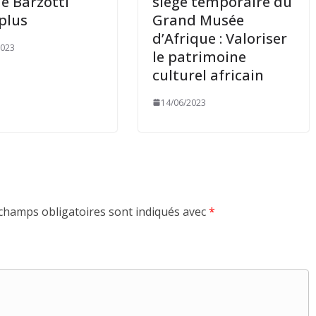
e Barzotti
siège temporaire du
 plus
Grand Musée
d’Afrique : Valoriser
2023
le patrimoine
culturel africain
14/06/2023
champs obligatoires sont indiqués avec
*