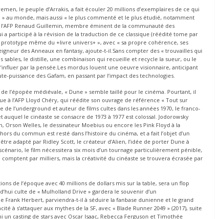
emen, le peuple d’Arrakis, a fait écouler 20 millions d’exemplaires de ce qui
 lu » au monde, mais aussi « le plus commenté et le plus étudié, notamment
s de l’AFP Renaud Guillemin, membre éminent de la communauté des
i a participé à la révision de la traduction de ce classique (réédité tome par
 le prototype même du +livre univers+ », avec « sa propre cohérence, ses
eigneur des Anneaux en fantasy, ajoute-t-il.Sans compter des « trouvailles qui
sables, le distille, une combinaison qui recueille et recycle la sueur, ou le
nfluer par la pensée.Les mordus louent une oeuvre visionnaire, anticipant
ute-puissance des Gafam, en passant par l’impact des technologies.
t de l’épopée médiévale, « Dune » semble taillé pour le cinéma. Pourtant, il
que à l’AFP Lloyd Chéry, qui réédite son ouvrage de référence « Tout sur
re de l’underground et auteur de films cultes dans les années 1970, le franco-
jet auquel le cinéaste se consacre de 1973 à 1977 est colossal. Jodorowsky
, Orson Welles, le dessinateur Moebius ou encore les Pink Floyd à la
ors du commun est resté dans l’histoire du cinéma, et a fait l’objet d’un
être adapté par Ridley Scott, le créateur d’Alien, l’idée de porter Dune à
scénario, le film nécessitera six mois d’un tournage particulièrement pénible,
omptent par milliers, mais la créativité du cinéaste se trouvera écrasée par
ons de l’époque avec 40 millions de dollars mis sur la table, sera un flop
rd’hui culte de « Mulholland Drive » gardera le souvenir d’un
Frank Herbert, parviendra-t-il à séduire la fanbase dunienne et le grand
acité à s’attaquer aux mythes de la SF, avec « Blade Runner 2049 » (2017), suite
uni un casting de stars avec Oscar Isaac, Rebecca Ferguson et Timothée