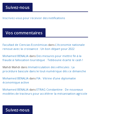
Suivez-nous
Inscrivez-vous pour recevoir des notifications
Vos commentaires
Facultad de Ciencias Económicas
dans
L’économie nationale
renoue avec la croissance : Un bon départ pour 2022
Mohamed BENALIA
dans
Des mesures pour mettre fin à la
fraude à l’allocation touristique : Tebboune écarte le cash !
Mahdi Mahdi
dans
Immatriculation des véhicules : La
procédure bascule dans le tout-numérique dès ce dimanche
Mohamed BENALIA
dans
FIA : Vitrine d’une diplomatie
économique active
Mohamed BENALIA
dans
ETRAG Constantine : De nouveaux
modèles de tracteurs pour accélérer la mécanisation agricole
Suivez-nous