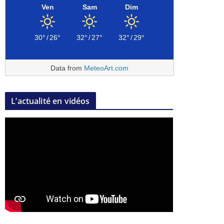
Ven
Sam
Dim
30°
/
26°
32°
/
27°
32°
/
29°
Data from
MeteoArt.com
L’actualité en vidéos