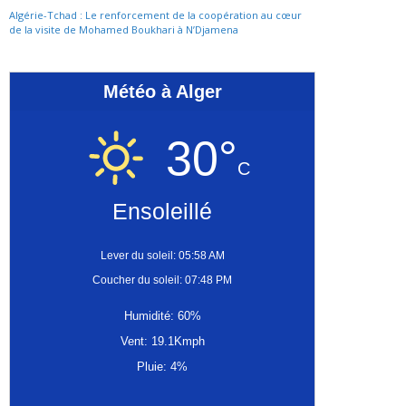
Algérie-Tchad : Le renforcement de la coopération au cœur
de la visite de Mohamed Boukhari à N’Djamena
Météo à Alger
30°
C
Ensoleillé
Lever du soleil: 05:58 AM
Coucher du soleil: 07:48 PM
Humidité: 60%
Vent: 19.1Kmph
Pluie: 4%