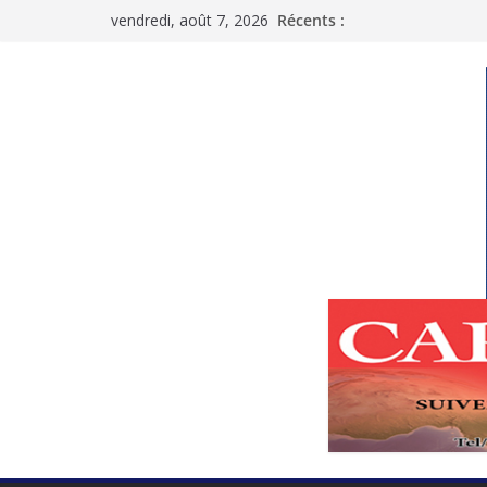
Passer
vendredi, août 7, 2026
Récents :
au
contenu