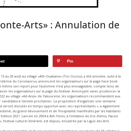
conte-Arts» : Annulation de
et
Pin
 13 au 20 août au village «Ath-Ouabane» (Tizi-Ouzou), a été annulée, suite à la
pandémie du Coronavirus, annoncent les organisateurs sur la page Face book
e et même son report pour l’automne n’est plus envisageable, compte tenu de
 savoir les organisateurs sur la page du festival. Annonçant «avec prudence» la
et 2022 au village «Ait-Aissi» de Yakourene, les organisateurs recommandent aux
leur candidature l’année prochaine». La proposition d’organiser une semaine
ond seront discutés en temps opportun avec ses représentants «, a également
estimé, du grand dévouement et de l’hospitalité manifestés par les habitants
l’édition 2021. Lancée en 2004 à Ath-Yenni, à l’initiative du trio d’amis, Hacen
, festival culturel itinérant, est depuis, encadrée par la Ligue des Arts
li de ses sonorités et de ses couleurs autochtones, pas moins de 15 villages à