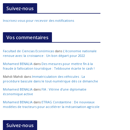
Suivez-nous
Inscrivez-vous pour recevoir des notifications
Vos commentaires
Facultad de Ciencias Económicas
dans
L’économie nationale
renoue avec la croissance : Un bon départ pour 2022
Mohamed BENALIA
dans
Des mesures pour mettre fin à la
fraude à l’allocation touristique : Tebboune écarte le cash !
Mahdi Mahdi
dans
Immatriculation des véhicules : La
procédure bascule dans le tout-numérique dès ce dimanche
Mohamed BENALIA
dans
FIA : Vitrine d’une diplomatie
économique active
Mohamed BENALIA
dans
ETRAG Constantine : De nouveaux
modèles de tracteurs pour accélérer la mécanisation agricole
Suivez-nous