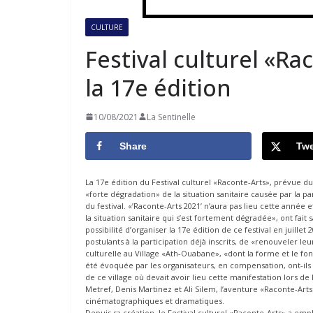
CULTURE
Festival culturel «Ra
la 17e édition
10/08/2021
La Sentinelle
Share
Twe
La 17e édition du Festival culturel «Raconte-Arts», prévue du
«forte dégradation» de la situation sanitaire causée par la 
du festival. «’Raconte-Arts 2021’ n’aura pas lieu cette anné
la situation sanitaire qui s’est fortement dégradée», ont fait
possibilité d’organiser la 17e édition de ce festival en juill
postulants à la participation déjà inscrits, de «renouveler 
culturelle au Village «Ath-Ouabane», «dont la forme et le f
été évoquée par les organisateurs, en compensation, ont-ils 
de ce village où devait avoir lieu cette manifestation lors de 
Metref, Denis Martinez et Ali Silem, l’aventure «Raconte-Arts»
cinématographiques et dramatiques.
Depuis sa création, le Festival culturel «Raconte-Arts» a emp