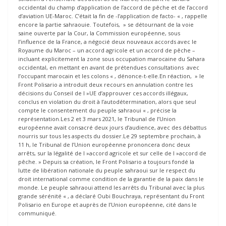
occidental du champ d’application de l’accord de pêche et de l’accord
d’aviation UE-Maroc. C’était la fin de -l’application de facto- « , rappelle
encore la partie sahraouie. Toutefois, » se détournant de la voie
saine ouverte par la Cour, la Commission européenne, sous
l’influence de la France, a négocié deux nouveaux accords avec le
Royaume du Maroc – un accord agricole et un accord de pêche –
incluant explicitement la zone sous occupation marocaine du Sahara
occidental, en mettant en avant de prétendues consultations avec
l’occupant marocain et les colons « , dénonce-t-elle.En réaction, » le
Front Polisario a introduit deux recours en annulation contre les
décisions du Conseil de l »UE d’approuver ces accords illégaux,
conclus en violation du droit à l’autodétermination, alors que seul
compte le consentement du peuple sahraoui « , précise la
représentation.Les 2 et 3 mars 2021, le Tribunal de l’Union
européenne avait consacré deux jours d’audience, avec des débattus
nourris sur tous les aspects du dossier.Le 29 septembre prochain, à
11 h, le Tribunal de l’Union européenne prononcera donc deux
arrêts, sur la légalité de l »accord agricole et sur celle de l »accord de
pêche. » Depuis sa création, le Front Polisario a toujours fondé la
lutte de libération nationale du peuple sahraoui sur le respect du
droit international comme condition de la garantie de la paix dans le
monde. Le peuple sahraoui attend les arrêts du Tribunal avec la plus
grande sérénité « , a déclaré Oubi Bouchraya, représentant du Front
Polisario en Europe et auprès de l’Union européenne, cité dans le
communiqué.