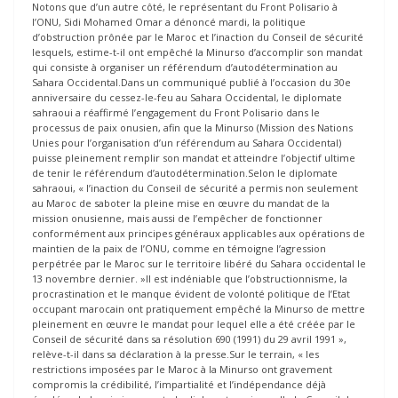
Notons que d’un autre côté, le représentant du Front Polisario à
l’ONU, Sidi Mohamed Omar a dénoncé mardi, la politique
d’obstruction prônée par le Maroc et l’inaction du Conseil de sécurité
lesquels, estime-t-il ont empêché la Minurso d’accomplir son mandat
qui consiste à organiser un référendum d’autodétermination au
Sahara Occidental.Dans un communiqué publié à l’occasion du 30e
anniversaire du cessez-le-feu au Sahara Occidental, le diplomate
sahraoui a réaffirmé l’engagement du Front Polisario dans le
processus de paix onusien, afin que la Minurso (Mission des Nations
Unies pour l’organisation d’un référendum au Sahara Occidental)
puisse pleinement remplir son mandat et atteindre l’objectif ultime
de tenir le référendum d’autodétermination.Selon le diplomate
sahraoui, « l’inaction du Conseil de sécurité a permis non seulement
au Maroc de saboter la pleine mise en œuvre du mandat de la
mission onusienne, mais aussi de l’empêcher de fonctionner
conformément aux principes généraux applicables aux opérations de
maintien de la paix de l’ONU, comme en témoigne l’agression
perpétrée par le Maroc sur le territoire libéré du Sahara occidental le
13 novembre dernier. »Il est indéniable que l’obstructionnisme, la
procrastination et le manque évident de volonté politique de l’Etat
occupant marocain ont pratiquement empêché la Minurso de mettre
pleinement en œuvre le mandat pour lequel elle a été créée par le
Conseil de sécurité dans sa résolution 690 (1991) du 29 avril 1991 »,
relève-t-il dans sa déclaration à la presse.Sur le terrain, « les
restrictions imposées par le Maroc à la Minurso ont gravement
compromis la crédibilité, l’impartialité et l’indépendance déjà