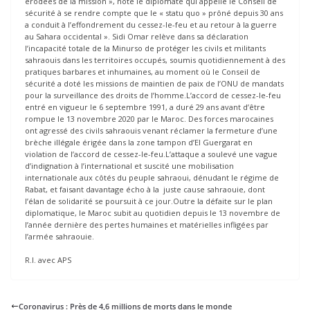
érodées de la mission », note le diplomate qui appelle le Conseil de
sécurité à se rendre compte que le « statu quo » prôné depuis 30 ans
a conduit à l’effondrement du cessez-le-feu et au retour à la guerre
au Sahara occidental ». Sidi Omar relève dans sa déclaration
l’incapacité totale de la Minurso de protéger les civils et militants
sahraouis dans les territoires occupés, soumis quotidiennement à des
pratiques barbares et inhumaines, au moment où le Conseil de
sécurité a doté les missions de maintien de paix de l’ONU de mandats
pour la surveillance des droits de l’homme.L’accord de cessez-le-feu
entré en vigueur le 6 septembre 1991, a duré 29 ans avant d’être
rompue le 13 novembre 2020 par le Maroc. Des forces marocaines
ont agressé des civils sahraouis venant réclamer la fermeture d’une
brèche illégale érigée dans la zone tampon d’El Guergarat en
violation de l’accord de cessez-le-feu.L’attaque a soulevé une vague
d’indignation à l’international et suscité une mobilisation
internationale aux côtés du peuple sahraoui, dénudant le régime de
Rabat, et faisant davantage écho à la juste cause sahraouie, dont
l’élan de solidarité se poursuit à ce jour.Outre la défaite sur le plan
diplomatique, le Maroc subit au quotidien depuis le 13 novembre de
l’année dernière des pertes humaines et matérielles infligées par
l’armée sahraouie.
R.I. avec APS
Coronavirus : Près de 4,6 millions de morts dans le monde