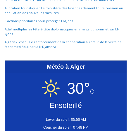
Allocation touristique : Le ministère des Finances dément toute révision ou
annulation des nouvelles mesures
3 actions prioritaires pour protéger El-Qods
Attaf multiplie les tête-à-tête diplomatiques en marge du sommet sur El-
Qods
Algérie-Tchad : Le renforcement de la coopération au cœur de la visite de
Mohamed Boukhari à N’Djamena
Météo à Alger
30°
C
Ensoleillé
Lever du soleil: 05:58 AM
Coucher du soleil: 07:48 PM