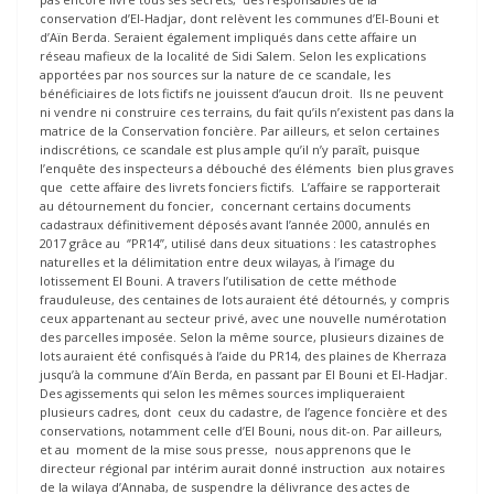
conservation d’El-Hadjar, dont relèvent les communes d’El-Bouni et
d’Aïn Berda. Seraient également impliqués dans cette affaire un
réseau mafieux de la localité de Sidi Salem. Selon les explications
apportées par nos sources sur la nature de ce scandale, les
bénéficiaires de lots fictifs ne jouissent d’aucun droit. Ils ne peuvent
ni vendre ni construire ces terrains, du fait qu’ils n’existent pas dans la
matrice de la Conservation foncière. Par ailleurs, et selon certaines
indiscrétions, ce scandale est plus ample qu’il n’y paraît, puisque
l’enquête des inspecteurs a débouché des éléments bien plus graves
que cette affaire des livrets fonciers fictifs. L’affaire se rapporterait
au détournement du foncier, concernant certains documents
cadastraux définitivement déposés avant l’année 2000, annulés en
2017 grâce au ‘’PR14’’, utilisé dans deux situations : les catastrophes
naturelles et la délimitation entre deux wilayas, à l’image du
lotissement El Bouni. A travers l’utilisation de cette méthode
frauduleuse, des centaines de lots auraient été détournés, y compris
ceux appartenant au secteur privé, avec une nouvelle numérotation
des parcelles imposée. Selon la même source, plusieurs dizaines de
lots auraient été confisqués à l’aide du PR14, des plaines de Kherraza
jusqu’à la commune d’Aïn Berda, en passant par El Bouni et El-Hadjar.
Des agissements qui selon les mêmes sources impliqueraient
plusieurs cadres, dont ceux du cadastre, de l’agence foncière et des
conservations, notamment celle d’El Bouni, nous dit-on. Par ailleurs,
et au moment de la mise sous presse, nous apprenons que le
directeur régional par intérim aurait donné instruction aux notaires
de la wilaya d’Annaba, de suspendre la délivrance des actes de