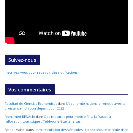
Suivez-nous
Inscrivez-vous pour recevoir des notifications
Vos commentaires
Facultad de Ciencias Económicas
dans
L’économie nationale renoue avec la
croissance : Un bon départ pour 2022
Mohamed BENALIA
dans
Des mesures pour mettre fin à la fraude à
l’allocation touristique : Tebboune écarte le cash !
Mahdi Mahdi
dans
Immatriculation des véhicules : La procédure bascule dans