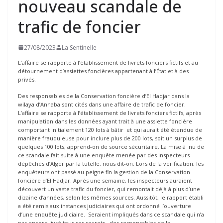
nouveau scandale de
trafic de foncier
27/08/2023
La Sentinelle
L’affaire se rapporte à l’établissement de livrets fonciers fictifs et au
détournement d’assiettes foncières appartenant à l’État et à des
privés.
Des responsables de la Conservation foncière d’El Hadjar dans la
wilaya d’Annaba sont cités dans une affaire de trafic de foncier.
L’affaire se rapporte à l’établissement de livrets fonciers fictifs, après
manipulation dans les données ayant trait à une assiette foncière
comportant initialement 120 lots à bâtir et qui aurait été étendue de
manière frauduleuse pour inclure plus de 200 lots, soit un surplus de
quelques 100 lots, apprend-on de source sécuritaire. La mise à nu de
ce scandale fait suite à une enquête menée par des inspecteurs
dépêchés d’Alger par la tutelle, nous dit-on. Lors de la vérification, les
enquêteurs ont passé au peigne fin la gestion de la Conservation
foncière d’El Hadjar. Après une semaine, les inspecteurs auraient
découvert un vaste trafic du foncier, qui remontait déjà à plus d’une
dizaine d’années, selon les mêmes sources. Aussitôt, le rapport établi
a été remis aux instances judiciaires qui ont ordonné l’ouverture
d’une enquête judiciaire. Seraient impliqués dans ce scandale qui n’a
pas encore livré tous ses secrets, des responsables de la