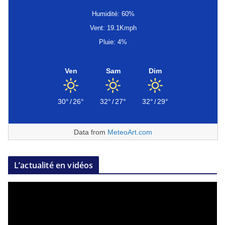
Humidité: 60%
Vent: 19.1Kmph
Pluie: 4%
Ven
Sam
Dim
30°
/
26°
32°
/
27°
32°
/
29°
Data from
MeteoArt.com
L’actualité en vidéos