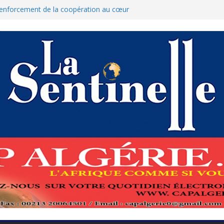
 renforcement de la coopération au cœur
hamed Boukhari à N’Djamena
’État accélère la reconquête de son tissu
que : Le ministère des Finances dément
nnulation des nouvelles mesures
res pour protéger El-Qods
 tête-à-tête diplomatiques en marge du
ds