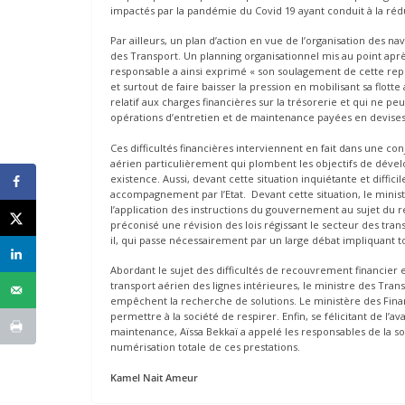
impactés par la pandémie du Covid 19 ayant conduit à la réduct
Par ailleurs, un plan d’action en vue de l’organisation des n
des Transport. Un planning organisationnel mis au point aprè
responsable a ainsi exprimé « son soulagement de cette repr
et surtout de faire baisser la pression en mobilisant sa flott
relatif aux charges financières sur la trésorerie et qui ne peu
opérations d’entretien et de maintenance payées en devises p
Ces difficultés financières interviennent en fait dans une 
aérien particulièrement qui plombent les objectifs de dév
existence. Aussi, devant cette situation inquiétante et diffici
accompagnement par l’Etat. Devant cette situation, le mini
l’application des instructions du gouvernement au sujet du r
préconisé une révision des lois régissant le secteur des transp
il, qui passe nécessairement par un large débat impliquant to
Abordant le sujet des difficultés de recouvrement financier e
transport aérien des lignes intérieures, le ministre des Tran
empêchent la recherche de solutions. Le ministère des Financ
permettre à la société de respirer. Enfin, se félicitant de l’
maintenance, Aïssa Bekkaï a appelé les responsables de la soci
numérisation totale de ces prestations.
Kamel Nait Ameur