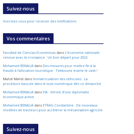
Suivez-nous
Inscrivez-vous pour recevoir des notifications
Vos commentaires
Facultad de Ciencias Económicas
dans
L’économie nationale
renoue avec la croissance : Un bon départ pour 2022
Mohamed BENALIA
dans
Des mesures pour mettre fin à la
fraude à l’allocation touristique : Tebboune écarte le cash !
Mahdi Mahdi
dans
Immatriculation des véhicules : La
procédure bascule dans le tout-numérique dès ce dimanche
Mohamed BENALIA
dans
FIA : Vitrine d’une diplomatie
économique active
Mohamed BENALIA
dans
ETRAG Constantine : De nouveaux
modèles de tracteurs pour accélérer la mécanisation agricole
Suivez-nous