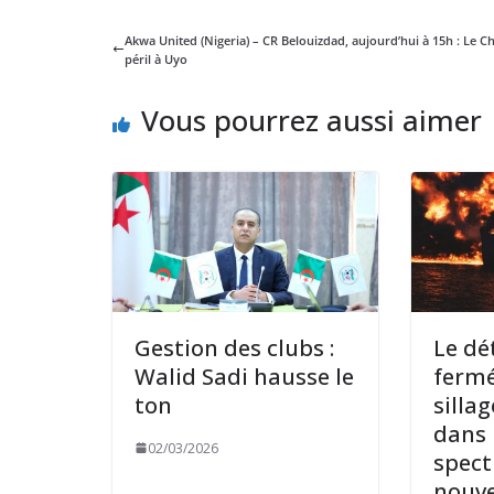
Akwa United (Nigeria) – CR Belouizdad, aujourd’hui à 15h : Le 
péril à Uyo
Vous pourrez aussi aimer
Gestion des clubs :
Le dé
Walid Sadi hausse le
fermé
ton
silla
dans l
02/03/2026
spect
nouv