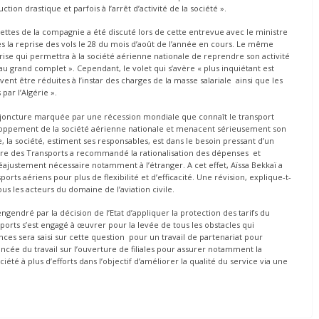
ion drastique et parfois à l’arrêt d’activité de la société ».
avettes de la compagnie a été discuté lors de cette entrevue avec le ministre
s la reprise des vols le 28 du mois d’août de l’année en cours. Le même
ise qui permettra à la société aérienne nationale de reprendre son activité
e au grand complet ». Cependant, le volet qui s’avère « plus inquiétant est
vent être réduites à l’instar des charges de la masse salariale ainsi que les
ar l’Algérie ».
conjoncture marquée par une récession mondiale que connaît le transport
eloppement de la société aérienne nationale et menacent sérieusement son
le, la société, estiment ses responsables, est dans le besoin pressant d’un
stre des Transports a recommandé la rationalisation des dépenses et
éajustement nécessaire notamment à l’étranger. A cet effet, Aïssa Bekkaï a
orts aériens pour plus de flexibilité et d’efficacité. Une révision, explique-t-
us les acteurs du domaine de l’aviation civile.
ngendré par la décision de l’Etat d’appliquer la protection des tarifs du
sports s’est engagé à œuvrer pour la levée de tous les obstacles qui
es sera saisi sur cette question pour un travail de partenariat pour
avancée du travail sur l’ouverture de filiales pour assurer notamment la
été à plus d’efforts dans l’objectif d’améliorer la qualité du service via une