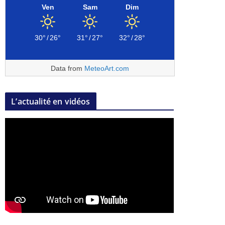
Ven
Sam
Dim
30°
/
26°
31°
/
27°
32°
/
28°
Data from
MeteoArt.com
L’actualité en vidéos