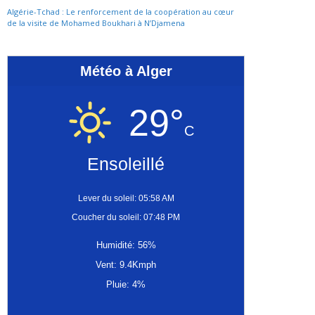
Algérie-Tchad : Le renforcement de la coopération au cœur
de la visite de Mohamed Boukhari à N’Djamena
Météo à Alger
29°
C
Ensoleillé
Lever du soleil: 05:58 AM
Coucher du soleil: 07:48 PM
Humidité: 56%
Vent: 9.4Kmph
Pluie: 4%