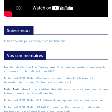
Suivez-nous
Inscrivez-vous pour recevoir des notifications
Vos commentaires
Facultad de Ciencias Económicas
dans
L’économie nationale renoue avec la
croissance : Un bon départ pour 2022
Mohamed BENALIA
dans
Des mesures pour mettre fin à la fraude à
l’allocation touristique : Tebboune écarte le cash !
Mahdi Mahdi
dans
Immatriculation des véhicules : La procédure bascule dans
le tout-numérique dès ce dimanche
Mohamed BENALIA
dans
FIA : Vitrine d’une diplomatie économique active
Mohamed BENALIA
dans
ETRAG Constantine : De nouveaux modèles de
tracteurs pour accélérer la mécanisation agricole