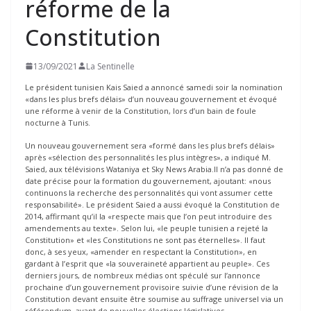
réforme de la
Constitution
13/09/2021
La Sentinelle
Le président tunisien Kais Saied a annoncé samedi soir la nomination
«dans les plus brefs délais» d’un nouveau gouvernement et évoqué
une réforme à venir de la Constitution, lors d’un bain de foule
nocturne à Tunis.
Un nouveau gouvernement sera «formé dans les plus brefs délais»
après «sélection des personnalités les plus intègres», a indiqué M.
Saied, aux télévisions Wataniya et Sky News Arabia.Il n’a pas donné de
date précise pour la formation du gouvernement, ajoutant: «nous
continuons la recherche des personnalités qui vont assumer cette
responsabilité». Le président Saied a aussi évoqué la Constitution de
2014, affirmant qu’il la «respecte mais que l’on peut introduire des
amendements au texte». Selon lui, «le peuple tunisien a rejeté la
Constitution» et «les Constitutions ne sont pas éternelles». Il faut
donc, à ses yeux, «amender en respectant la Constitution», en
gardant à l’esprit que «la souveraineté appartient au peuple». Ces
derniers jours, de nombreux médias ont spéculé sur l’annonce
prochaine d’un gouvernement provisoire suivie d’une révision de la
Constitution devant ensuite être soumise au suffrage universel via un
référendum, avant de nouvelles élections législatives.