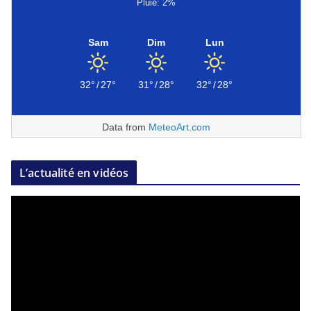
Pluie: 2%
Sam
Dim
Lun
32°
/
27°
31°
/
28°
32°
/
28°
Data from
MeteoArt.com
L’actualité en vidéos