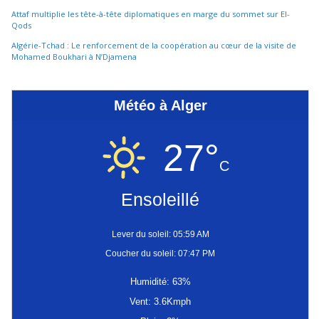
Attaf multiplie les tête-à-tête diplomatiques en marge du sommet sur El-
Qods
Algérie-Tchad : Le renforcement de la coopération au cœur de la visite de
Mohamed Boukhari à N’Djamena
Météo à Alger
27°
C
Ensoleillé
Lever du soleil: 05:59 AM
Coucher du soleil: 07:47 PM
Humidité: 63%
Vent: 3.6Kmph