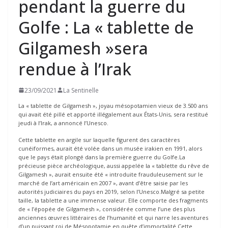
pendant la guerre du
Golfe : La « tablette de
Gilgamesh »sera
rendue à l’Irak
23/09/2021
La Sentinelle
La « tablette de Gilgamesh », joyau mésopotamien vieux de 3.500 ans
qui avait été pillé et apporté illégalement aux États-Unis, sera restitué
jeudi à l’Irak, a annoncé l’Unesco.
Cette tablette en argile sur laquelle figurent des caractères
cunéiformes, aurait été volée dans un musée irakien en 1991, alors
que le pays était plongé dans la première guerre du Golfe.La
précieuse pièce archéologique, aussi appelée la « tablette du rêve de
Gilgamesh », aurait ensuite été « introduite frauduleusement sur le
marché de l’art américain en 2007 », avant d’être saisie par les
autorités judiciaires du pays en 2019, selon l’Unesco.Malgré sa petite
taille, la tablette a une immense valeur. Elle comporte des fragments
de « l’épopée de Gilgamesh », considérée comme l’une des plus
anciennes œuvres littéraires de l’humanité et qui narre les aventures
d’un puissant roi de Mésopotamie en quête d’immortalité.Cette