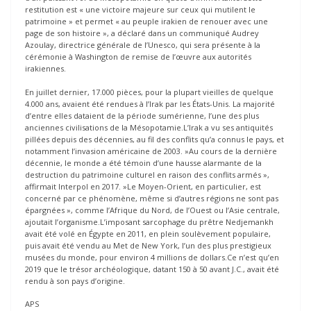
restitution est « une victoire majeure sur ceux qui mutilent le
patrimoine » et permet « au peuple irakien de renouer avec une
page de son histoire », a déclaré dans un communiqué Audrey
Azoulay, directrice générale de l’Unesco, qui sera présente à la
cérémonie à Washington de remise de l’œuvre aux autorités
irakiennes.
En juillet dernier, 17.000 pièces, pour la plupart vieilles de quelque
4.000 ans, avaient été rendues à l’Irak par les États-Unis. La majorité
d’entre elles dataient de la période sumérienne, l’une des plus
anciennes civilisations de la Mésopotamie.L’Irak a vu ses antiquités
pillées depuis des décennies, au fil des conflits qu’a connus le pays, et
notamment l’invasion américaine de 2003. »Au cours de la dernière
décennie, le monde a été témoin d’une hausse alarmante de la
destruction du patrimoine culturel en raison des conflits armés »,
affirmait Interpol en 2017. »Le Moyen-Orient, en particulier, est
concerné par ce phénomène, même si d’autres régions ne sont pas
épargnées », comme l’Afrique du Nord, de l’Ouest ou l’Asie centrale,
ajoutait l’organisme.L’imposant sarcophage du prêtre Nedjemankh
avait été volé en Égypte en 2011, en plein soulèvement populaire,
puis avait été vendu au Met de New York, l’un des plus prestigieux
musées du monde, pour environ 4 millions de dollars.Ce n’est qu’en
2019 que le trésor archéologique, datant 150 à 50 avant J.C., avait été
rendu à son pays d’origine.
APS