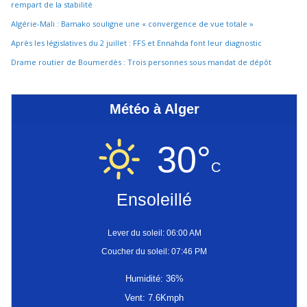
rempart de la stabilité
Algérie-Mali : Bamako souligne une « convergence de vue totale »
Après les législatives du 2 juillet : FFS et Ennahda font leur diagnostic
Drame routier de Boumerdès : Trois personnes sous mandat de dépôt
Météo à Alger
30°
C
Ensoleillé
Lever du soleil: 06:00 AM
Coucher du soleil: 07:46 PM
Humidité: 36%
Vent: 7.6Kmph