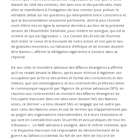
étaient du côté des victimes, des sans voix et des persécutés, mais
elles se manifestent à l’instigation de leur mentor pour polluer le
véritable débat sur les questions qui interpellent notre conscience et
que la documentation onusienne pertinente, dont la plus récente
vient d’être mis en ligne la semaine dernière, au titre de la présente
session de l’Assemblée Générale, pour mettre en exergue, qui est la
victime et qui est l’agresseur ». »Le Conseil des Droits de l’homme
doit rester le coeur et la boussole de notre action et non pas le lieu
de gratuites invectives, où l’absence d’éthique et de morale doivent
être bannis », affirme la délégation algérienne à Genève dans sa
réponse.
De son côté, le ministère sahraoui des Affaires étrangères a affirmé
qu’il ne restait devant le Maroc, après avoir échoué à légitimer son
occupation par la force des armes et l’achat des consciences et des
lobbies, que son intransigeance et les contrevérités proférées.Selon
le communiqué rapporté par l’Agence de presse sahraouie (SPS), en
réaction aux contrevérités du ministre des Affaires étrangères de
l’occupant marocain dans son allocution devant l’AG des Nations
unies, ce dernier « a tenu devant l’AG un langage qui ne cadre pas
avec celui des Nations unies et usé de termes qui n’appartiennent pas
au jargon des organisations internationales, ni à leurs résolutions et
qui sont en contradiction avec les arrêts et avis juridiques de tous les
tribunaux ». Le MAE sahraoui a souligné, dans le même contexte, que
« le Royaume marocain est responsable du déclenchement de la
guerre au Sahara occidental, du fait de son déni de l’accord de