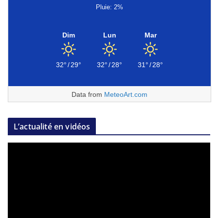
Pluie: 2%
Dim
Lun
Mar
32°
/
29°
32°
/
28°
31°
/
28°
Data from
MeteoArt.com
L’actualité en vidéos