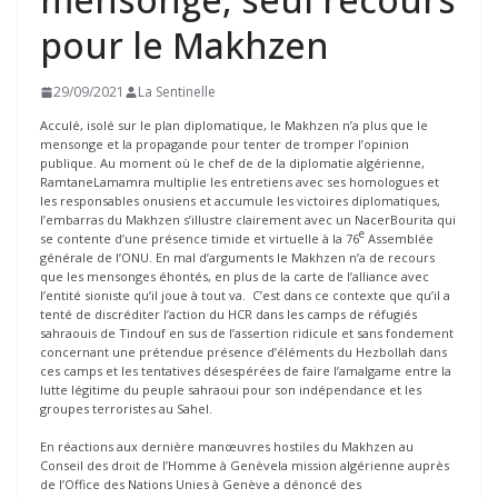
pour le Makhzen
29/09/2021
La Sentinelle
Acculé, isolé sur le plan diplomatique, le Makhzen n’a plus que le
mensonge et la propagande pour tenter de tromper l’opinion
publique. Au moment où le chef de de la diplomatie algérienne,
RamtaneLamamra multiplie les entretiens avec ses homologues et
les responsables onusiens et accumule les victoires diplomatiques,
l’embarras du Makhzen s’illustre clairement avec un NacerBourita qui
e
se contente d’une présence timide et virtuelle à la 76
Assemblée
générale de l’ONU. En mal d’arguments le Makhzen n’a de recours
que les mensonges éhontés, en plus de la carte de l’alliance avec
l’entité sioniste qu’il joue à tout va. C’est dans ce contexte que qu’il a
tenté de discréditer l’action du HCR dans les camps de réfugiés
sahraouis de Tindouf en sus de l’assertion ridicule et sans fondement
concernant une prétendue présence d’éléments du Hezbollah dans
ces camps et les tentatives désespérées de faire l’amalgame entre la
lutte légitime du peuple sahraoui pour son indépendance et les
groupes terroristes au Sahel.
En réactions aux dernière manœuvres hostiles du Makhzen au
Conseil des droit de l’Homme à Genèvela mission algérienne auprès
de l’Office des Nations Unies à Genève a dénoncé des