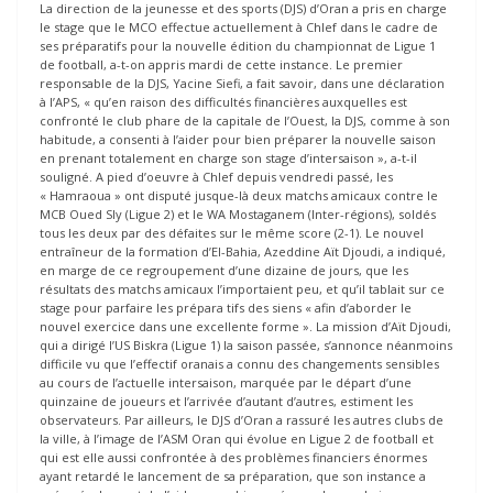
La direction de la jeunesse et des sports (DJS) d’Oran a pris en charge
le stage que le MCO effectue actuellement à Chlef dans le cadre de
ses préparatifs pour la nouvelle édition du championnat de Ligue 1
de football, a-t-on appris mardi de cette instance. Le premier
responsable de la DJS, Yacine Siefi, a fait savoir, dans une déclaration
à l’APS, « qu’en raison des difficultés financières auxquelles est
confronté le club phare de la capitale de l’Ouest, la DJS, comme à son
habitude, a consenti à l’aider pour bien préparer la nouvelle saison
en prenant totalement en charge son stage d’intersaison », a-t-il
souligné. A pied d’oeuvre à Chlef depuis vendredi passé, les
« Hamraoua » ont disputé jusque-là deux matchs amicaux contre le
MCB Oued Sly (Ligue 2) et le WA Mostaganem (Inter-régions), soldés
tous les deux par des défaites sur le même score (2-1). Le nouvel
entraîneur de la formation d’El-Bahia, Azeddine Aït Djoudi, a indiqué,
en marge de ce regroupement d’une dizaine de jours, que les
résultats des matchs amicaux l’importaient peu, et qu’il tablait sur ce
stage pour parfaire les prépara tifs des siens « afin d’aborder le
nouvel exercice dans une excellente forme ». La mission d’Aït Djoudi,
qui a dirigé l’US Biskra (Ligue 1) la saison passée, s’annonce néanmoins
difficile vu que l’effectif oranais a connu des changements sensibles
au cours de l’actuelle intersaison, marquée par le départ d’une
quinzaine de joueurs et l’arrivée d’autant d’autres, estiment les
observateurs. Par ailleurs, le DJS d’Oran a rassuré les autres clubs de
la ville, à l’image de l’ASM Oran qui évolue en Ligue 2 de football et
qui est elle aussi confrontée à des problèmes financiers énormes
ayant retardé le lancement de sa préparation, que son instance a