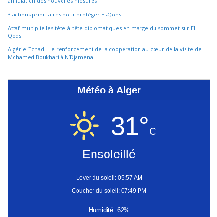
annulation des nouvelles mesures
3 actions prioritaires pour protéger El-Qods
Attaf multiplie les tête-à-tête diplomatiques en marge du sommet sur El-
Qods
Algérie-Tchad : Le renforcement de la coopération au cœur de la visite de
Mohamed Boukhari à N’Djamena
Météo à Alger
31°
C
Ensoleillé
Lever du soleil: 05:57 AM
Coucher du soleil: 07:49 PM
Humidité: 62%