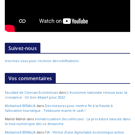
Suivez-nous
Inscrivez-vous pour recevoir des notifications
Vos commentaires
Facultad de Ciencias Económicas
dans
L’économie nationale renoue avec la
croissance : Un bon départ pour 2022
Mohamed BENALIA
dans
Des mesures pour mettre fin à la fraude à
l’allocation touristique : Tebboune écarte le cash !
Mahdi Mahdi
dans
Immatriculation des véhicules : La procédure bascule dans
le tout-numérique dès ce dimanche
Mohamed BENALIA
dans
FIA : Vitrine d’une diplomatie économique active