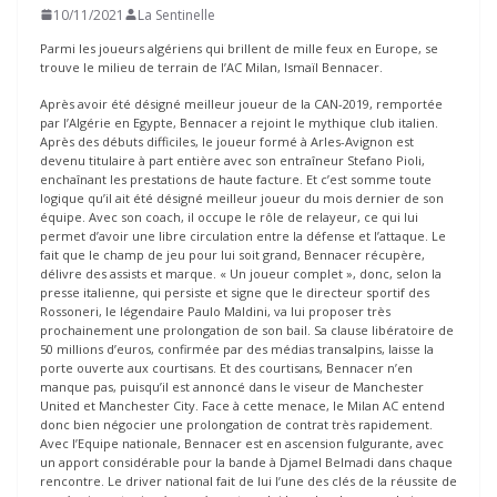
10/11/2021
La Sentinelle
Parmi les joueurs algériens qui brillent de mille feux en Europe, se
trouve le milieu de terrain de l’AC Milan, Ismaïl Bennacer.
Après avoir été désigné meilleur joueur de la CAN-2019, remportée
par l’Algérie en Egypte, Bennacer a rejoint le mythique club italien.
Après des débuts difficiles, le joueur formé à Arles-Avignon est
devenu titulaire à part entière avec son entraîneur Stefano Pioli,
enchaînant les prestations de haute facture. Et c’est somme toute
logique qu’il ait été désigné meilleur joueur du mois dernier de son
équipe. Avec son coach, il occupe le rôle de relayeur, ce qui lui
permet d’avoir une libre circulation entre la défense et l’attaque. Le
fait que le champ de jeu pour lui soit grand, Bennacer récupère,
délivre des assists et marque. « Un joueur complet », donc, selon la
presse italienne, qui persiste et signe que le directeur sportif des
Rossoneri, le légendaire Paulo Maldini, va lui proposer très
prochainement une prolongation de son bail. Sa clause libératoire de
50 millions d’euros, confirmée par des médias transalpins, laisse la
porte ouverte aux courtisans. Et des courtisans, Bennacer n’en
manque pas, puisqu’il est annoncé dans le viseur de Manchester
United et Manchester City. Face à cette menace, le Milan AC entend
donc bien négocier une prolongation de contrat très rapidement.
Avec l’Equipe nationale, Bennacer est en ascension fulgurante, avec
un apport considérable pour la bande à Djamel Belmadi dans chaque
rencontre. Le driver national fait de lui l’une des clés de la réussite de