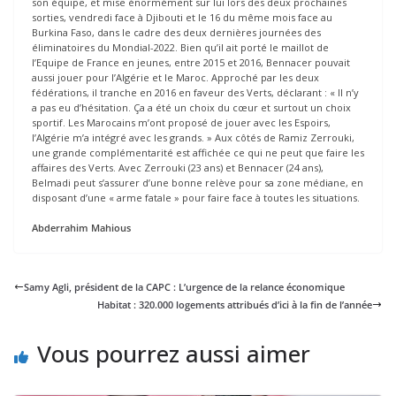
son équipe, et mise énormément sur lui lors des deux prochaines
sorties, vendredi face à Djibouti et le 16 du même mois face au
Burkina Faso, dans le cadre des deux dernières journées des
éliminatoires du Mondial-2022. Bien qu’il ait porté le maillot de
l’Equipe de France en jeunes, entre 2015 et 2016, Bennacer pouvait
aussi jouer pour l’Algérie et le Maroc. Approché par les deux
fédérations, il tranche en 2016 en faveur des Verts, déclarant : « Il n’y
a pas eu d’hésitation. Ça a été un choix du cœur et surtout un choix
sportif. Les Marocains m’ont proposé de jouer avec les Espoirs,
l’Algérie m’a intégré avec les grands. » Aux côtés de Ramiz Zerrouki,
une grande complémentarité est affichée ce qui ne peut que faire les
affaires des Verts. Avec Zerrouki (23 ans) et Bennacer (24 ans),
Belmadi peut s’assurer d’une bonne relève pour sa zone médiane, en
disposant d’une « arme fatale » pour faire face à toutes les situations.
Abderrahim Mahious
Samy Agli, président de la CAPC : L’urgence de la relance économique
Habitat : 320.000 logements attribués d’ici à la fin de l’année
Vous pourrez aussi aimer