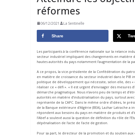
réformes
06/12/2021
La Sentinelle
Share
Twe
Les participants à la conférence nationale sur la relance in
secteur industriel impliquant des changements en matière de
hautes autorités du pays notamment l’augmentation de la part 
A ce propos, la vice-présidente de la Confédération du patr
en matière de croissance du secteur industriel dans le PIB i
politique de développement qui nécessite, selon elle, des «
réaliser ce « défi ». « Il est urgent d’envisager des mesure
démarche pragmatique. Nous n’avons peu de temps et d’étro
autorités en matière d’industrialisation du pays, surtout avec
représente de la CAPC. Dans le même ordre d’idées, le présid
de la Banque extérieure d’Algérie (BEA), Lazhar Latrache a insi
répondent aux besoins du pays en matière de produits et d’é
l’Abef a soulevé aussi la question de définition du rôle de l’Et
dépénalisation de l’acte de l’acte de gestion.
Pour sa part, le directeur de la promotion et du soutien au