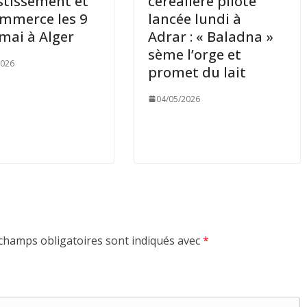
estissement et
céréalière pilote
mmerce les 9
lancée lundi à
 mai à Alger
Adrar : « Baladna »
sème l’orge et
2026
promet du lait
04/05/2026
champs obligatoires sont indiqués avec
*