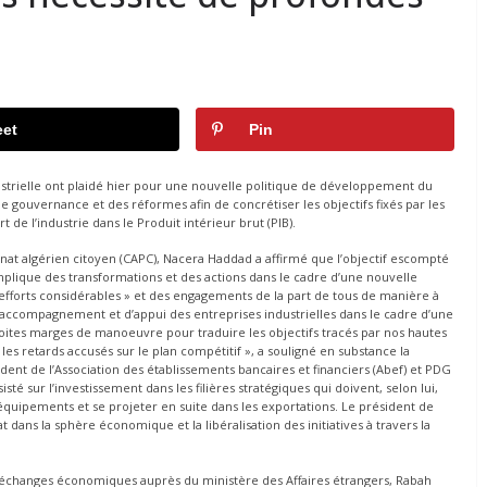
et
Pin
dustrielle ont plaidé hier pour une nouvelle politique de développement du
 gouvernance et des réformes afin de concrétiser les objectifs fixés par les
de l’industrie dans le Produit intérieur brut (PIB).
onat algérien citoyen (CAPC), Nacera Haddad a affirmé que l’objectif escompté
mplique des transformations et des actions dans le cadre d’une nouvelle
 efforts considérables » et des engagements de la part de tous de manière à
s d’accompagnement et d’appui des entreprises industrielles dans le cadre d’une
ites marges de manoeuvre pour traduire les objectifs tracés par nos hautes
 les retards accusés sur le plan compétitif », a souligné en substance la
ent de l’Association des établissements bancaires et financiers (Abef) et PDG
sté sur l’investissement dans les filières stratégiques qui doivent, selon lui,
quipements et se projeter en suite dans les exportations. Le président de
at dans la sphère économique et la libéralisation des initiatives à travers la
x échanges économiques auprès du ministère des Affaires étrangers, Rabah