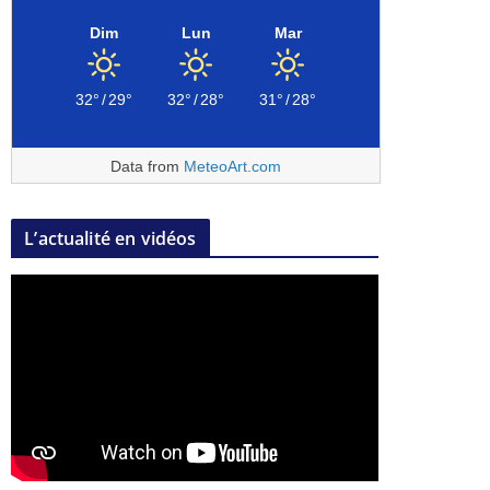
Dim
Lun
Mar
32°
/
29°
32°
/
28°
31°
/
28°
Data from
MeteoArt.com
L’actualité en vidéos