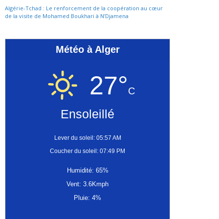
Algérie-Tchad : Le renforcement de la coopération au cœur
de la visite de Mohamed Boukhari à N’Djamena
Météo à Alger
27°
C
Ensoleillé
Lever du soleil: 05:57 AM
Coucher du soleil: 07:49 PM
Humidité: 65%
Vent: 3.6Kmph
Pluie: 4%