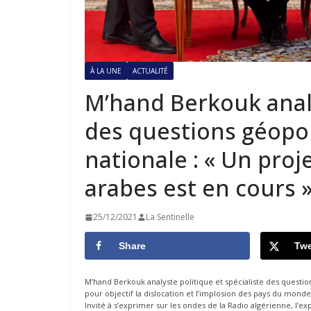
À LA UNE
ACTUALITÉ
M’hand Berkouk analy
des questions géopoli
nationale : « Un proj
arabes est en cours 
25/12/2021
La Sentinelle
Share
Twe
M’hand Berkouk analyste politique et spécialiste des questi
pour objectif la dislocation et l’implosion des pays du monde
Invité à s’exprimer sur les ondes de la Radio algérienne, l’e