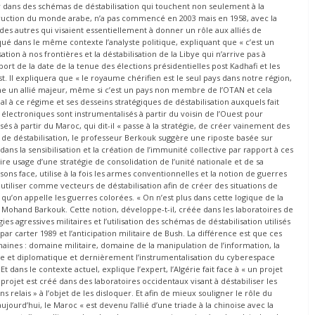
er dans des schémas de déstabilisation qui touchent non seulement à la
destruction du monde arabe, n’a pas commencé en 2003 mais en 1958, avec la
des autres qui visaient essentiellement à donner un rôle aux alliés de
é dans le même contexte l’analyste politique, expliquant que « c’est un
sation à nos frontières et la déstabilisation de la Libye qui n’arrive pas à
report de la date de la tenue des élections présidentielles post Kadhafi et les
t. Il expliquera que « le royaume chérifien est le seul pays dans notre région,
e un allié majeur, même si c’est un pays non membre de l’OTAN et cela
al à ce régime et ses desseins stratégiques de déstabilisation auxquels fait
es électroniques sont instrumentalisés à partir du voisin de l’Ouest pour
isés à partir du Maroc, qui dit-il « passe à la stratégie, de créer vainement des
es de déstabilisation, le professeur Berkouk suggère une riposte basée sur
dans la sensibilisation et la création de l’immunité collective par rapport à ces
ire usage d’une stratégie de consolidation de l’unité nationale et de sa
ons face, utilise à la fois les armes conventionnelles et la notion de guerres
tiliser comme vecteurs de déstabilisation afin de créer des situations de
qu’on appelle les guerres colorées. « On n’est plus dans cette logique de la
Mohand Barkouk. Cette notion, développe-t-il, créée dans les laboratoires de
égies agressives militaires et l’utilisation des schémas de déstabilisation utilisés
r carter 1989 et l’anticipation militaire de Bush. La différence est que ces
ines : domaine militaire, domaine de la manipulation de l’information, la
 et diplomatique et dernièrement l’instrumentalisation du cyberespace
t dans le contexte actuel, explique l’expert, l’Algérie fait face à « un projet
e projet est créé dans des laboratoires occidentaux visant à déstabiliser les
ns relais » à l’objet de les disloquer. Et afin de mieux souligner le rôle du
ourd’hui, le Maroc « est devenu l’allié d’une triade à la chinoise avec la