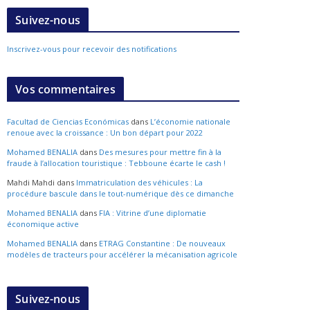
Suivez-nous
Inscrivez-vous pour recevoir des notifications
Vos commentaires
Facultad de Ciencias Económicas
dans
L’économie nationale
renoue avec la croissance : Un bon départ pour 2022
Mohamed BENALIA
dans
Des mesures pour mettre fin à la
fraude à l’allocation touristique : Tebboune écarte le cash !
Mahdi Mahdi
dans
Immatriculation des véhicules : La
procédure bascule dans le tout-numérique dès ce dimanche
Mohamed BENALIA
dans
FIA : Vitrine d’une diplomatie
économique active
Mohamed BENALIA
dans
ETRAG Constantine : De nouveaux
modèles de tracteurs pour accélérer la mécanisation agricole
Suivez-nous