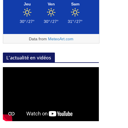
Jeu
Ven
Sam
30°
/
27°
30°
/
27°
31°
/
27°
Data from
MeteoArt.com
L’actualité en vidéos