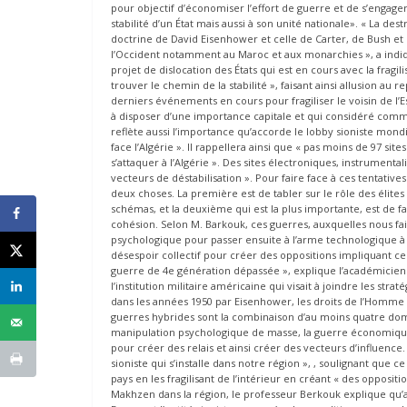
pour objectif d’économiser l’effort de guerre et de s’engag
stabilité d’un État mais aussi à son unité nationale». « La 
doctrine de David Eisenhower et celle de Carter, de Bush et 
l’Occident notamment au Maroc et aux monarchies », a indiqu
projet de dislocation des États qui est en cours avec la fragili
trouver le chemin de la stabilité », faisant ainsi allusion au 
derniers événements en cours pour fragiliser le voisin de l’Es
à disposer d’une importance capitale et qui considéré comm
reflète aussi l’importance qu’accorde le lobby sioniste mondi
face l’Algérie ». Il rappellera ainsi que « pas moins de 97 sit
s’attaquer à l’Algérie ». Des sites électroniques, instrumental
vecteurs de déstabilisation ». Pour faire face à ces tentativ
deux choses. La première est de tabler sur le rôle des élites 
schémas, et la deuxième qui est la plus importante, est de fa
cohésion. Selon M. Barkouk, ces guerres, auxquelles nous fais
psychologique pour passer ensuite à l’arme technologique à u
désespoir collectif pour créer des oppositions impliquant ce 
guerre de 4e génération dépassée », explique l’académicien 
l’institution militaire américaine qui visait à joindre les strat
dans les années 1950 par Eisenhower, les droits de l’Homme pa
guerres hybrides sont la combinaison d’au moins quatre doma
manipulation psychologique de masse, la guerre économique
pour créer des relais et ainsi créer des vecteurs d’influence. E
sioniste qui s’installe dans notre région », , soulignant que c
pays en les fragilisant de l’intérieur en créant « des oppositio
Makhzen dans la région, le professeur Berkouk explique qu’auj