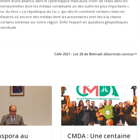
lement d’une alliance dans le cyberespace mais aussi créer de relais dans les
ensionnelles dont les médias constituent un des outils les plus importants ».
eur du livre « La république du roi », qui décrit comment certains relais en
d’autres où encore des médias dont les actionnaires sont liés à la chaine
certains schémas sur notre région. Enfin l’expert en questions géopolitiques
 servitude.
CAN-2021 : Les 28 de Belmadi désormais connus
aspora au
CMDA : Une centaine