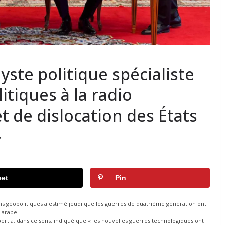
ste politique spécialiste
tiques à la radio
et de dislocation des États
»
et
Pin
ons géopolitiques a estimé jeudi que les guerres de quatrième génération ont
 arabe.
xpert a, dans ce sens, indiqué que « les nouvelles guerres technologiques ont