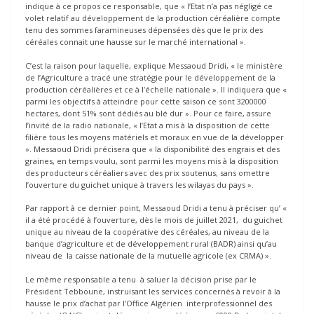
indique à ce propos ce responsable, que « l’Etat n’a pas négligé ce
volet relatif au développement de la production céréalière compte
tenu des sommes faramineuses dépensées dès que le prix des
céréales connait une hausse sur le marché international ».
C’est la raison pour laquelle, explique Messaoud Dridi, « le ministère
de l’Agriculture a tracé une stratégie pour le développement de la
production céréalières et ce à l’échelle nationale ». Il indiquera que «
parmi les objectifs à atteindre pour cette saison ce sont 3200000
hectares, dont 51% sont dédiés au blé dur ». Pour ce faire, assure
l’invité de la radio nationale, « l’Etat a mis à la disposition de cette
filière tous les moyens matériels et moraux en vue de la développer
». Messaoud Dridi précisera que « la disponibilité des engrais et des
graines, en temps voulu, sont parmi les moyens mis à la disposition
des producteurs céréaliers avec des prix soutenus, sans omettre
l’ouverture du guichet unique à travers les wilayas du pays ».
Par rapport à ce dernier point, Messaoud Dridi a tenu à préciser qu’ «
il a été procédé à l’ouverture, dès le mois de juillet 2021, du guichet
unique au niveau de la coopérative des céréales, au niveau de la
banque d’agriculture et de développement rural (BADR) ainsi qu’au
niveau de la caisse nationale de la mutuelle agricole (ex CRMA) ».
Le même responsable a tenu à saluer la décision prise par le
Président Tebboune, instruisant les services concernés à revoir à la
hausse le prix d’achat par l’Office Algérien interprofessionnel des