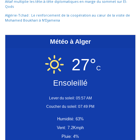
Attaf multiplie les tête-à-tête diplomatiques en marge du sommet sur El-
Qods
Algérie-Tchad : Le renforcement de la coopération au cœur de la visite de
Mohamed Boukhari à N’Djamena
Météo à Alger
27°
C
Ensoleillé
Lever du soleil: 05:57 AM
Coucher du soleil: 07:49 PM
Humidité: 63%
Vent: 7.2Kmph
Pluie: 4%