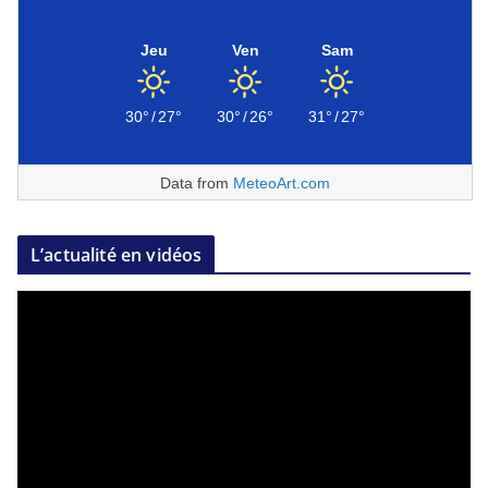
Jeu
Ven
Sam
30°
/
27°
30°
/
26°
31°
/
27°
Data from
MeteoArt.com
L’actualité en vidéos