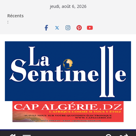
Passer
jeudi, août 6, 2026
au
contenu
Récents
: