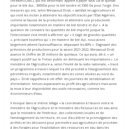
céréales (OAIC), qui est désormais appelé à payer 6000 Da le quintal
pour le blé dur, 5000Da pour le blé tendre et 3500 Da pour l’orge. Des
mesures qui ont, selon Messaoud Dridi, « satisfait les agriculteurs et
qui vont les inciter à atteindre les objectifs tracés par l’Etat Algérien,
comme la hausse de la production et atteindre une productivité
importante notamment en matière de blé tendre et dur ». A la
question de connaitre les quantités de blé importé jusque là,
l’intervenant s’est limité à affirmer qu’ « il s’agit de grandes quantités
», précisant toutefois qu’ « en matière de blé dur, nous avons
largement atteint l’autosuffisance, dépassant les 80% ». S’agissant des
prévisions de productions pour la saison 2021-2022, Messaoud Dridi
avance le chiffre de 30 millions de quintaux. Ce qui aura, dit-il, « un
impact positif sur le Trésor public en diminuant les importations ». Le
ministère de l’Agriculture a, selon l’invité de la radio nationale, « tracé
un programme à travers lequel il a été procédé à l’élargissement des
périmètres irrigués, notamment dans les zones situées au nord du
pays ». Dridi rappellera à cet effet les journées de sensibilisation et
d’orientation tenues auparavant au profit des agriculteurs mais aussi
la mise à leur disponibilité des outils nécessaires, comme les
économiseurs d’eau.
Il évoque dans le même sillage « la coordination à l’œuvre entre le
ministère de l’Agriculture et le ministère des Ressources en eau ainsi
que le ministère de l’Intérieur, des collectivités locales et de
l’aménagement du territoire, en vue d’accélérer la promulgation des
arrêtés et les décisions pour permettre aux agriculteurs de procéder
à des forages pour l’exploitation des ressources en eau dans les