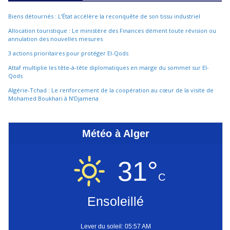
Biens détournés : L’État accélère la reconquête de son tissu industriel
Allocation touristique : Le ministère des Finances dément toute révision ou
annulation des nouvelles mesures
3 actions prioritaires pour protéger El-Qods
Attaf multiplie les tête-à-tête diplomatiques en marge du sommet sur El-
Qods
Algérie-Tchad : Le renforcement de la coopération au cœur de la visite de
Mohamed Boukhari à N’Djamena
Météo à Alger
31°
C
Ensoleillé
Lever du soleil: 05:57 AM