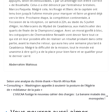
appuyés, selon les Belouizdadis, « par un arbitrage loin d’être correct
» de Boukhalfa. Celui-ci a été dénoncé par l’entraîneur brésilien,
Marcos Paqueta. Malgré cela, les Rouge et Blanc de la capitale ont
tenu bon jusqu’à l’ultime minute pour marquer et faire un grand déjà
vers le titre. Prochaine étape, la compétition continentale, à
l’occasion de la réception, ce samedi à 22h, au stade du 5-Juillet
d’Alger, les Marocains du Wydad de Casablanca, aux matchs aller des
quarts de finale de la Champions League. Avec un moral gonflé à bloc,
les coéquipiers de Chemseddine Nessakh vont devoir faire tout ce
qui est en leur possible afin de réaliser un résultat probant dans cette
partie, avant la manche retour, qui aura lieu une semaine plus tard à
Casablanca. Malgré la difficulté de la mission, tout le monde est
unanime à dire qu’il y a de la place pour bien faire et se qualifier pour
le dernier carré.
Abderrahim Mahious
Selon une analyse du think-thank « North Africa Risk
Consulting » : Washington appelée à soutenir la posture de l’Algérie
de « médiateur de la paix »
L’UGCAA fustige le nouveau cahier des charges : La banane malade des
monopoles !
Vous pourrez aussi aimer