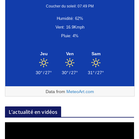
Coucher du soleil: 07:49 PM
Humidité: 62%
Vent: 16.9Kmph
Pluie: 4%
Jeu
Ven
Sam
30°
/
27°
30°
/
27°
31°
/
27°
Data from
MeteoArt.com
L’actualité en vidéos