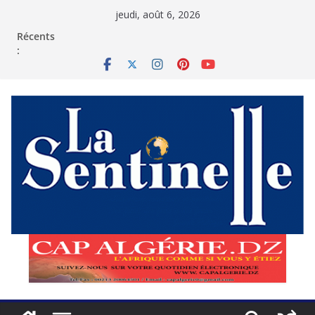
Passer
jeudi, août 6, 2026
au
contenu
Récents
: