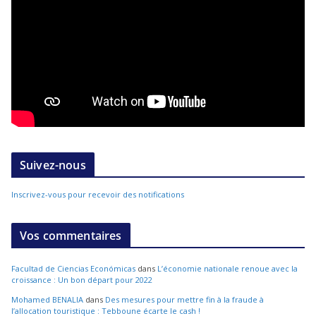
Suivez-nous
Inscrivez-vous pour recevoir des notifications
Vos commentaires
Facultad de Ciencias Económicas
dans
L’économie nationale renoue avec la
croissance : Un bon départ pour 2022
Mohamed BENALIA
dans
Des mesures pour mettre fin à la fraude à
l’allocation touristique : Tebboune écarte le cash !