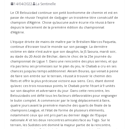
14/04/2022
La Sentinelle
Le CR Belouizdad continue son petit bonhomme de chemin et est en
passe de réussir l’exploit de s’adjuger un troisième titre consécutif de
champion d’Algérie. Chose qu’aucune autre écurie n’a réussi à faire
depuis le lancement de la première édition du championnat
d’Algérie.
L’équipe drivée de mains de maître par le Brésilien Marcos Paqueta,
continue d’écraser tout le monde sur son passage. La dernière
victime en date n’est autre que son dauphin, la JS Saoura, mardi soir,
au stade du 20-Août de Béchar, dans le choc de la 25e journée du
championnat de Ligue 1. Dans une rencontre des plus serrées, et qui
n’a pas tenu ses promesses sur le plan du jeu, le Chabab a cru en ses
chances jusqu’au temps additionnel. Akram Bouras, qui venait à peine
de faire son entrée sur le terrain, réussit à trouver le chemin des
filets et offrir la plus précieuse victoire aux siens. Ceci, étant donné
qu’avec ces trois nouveaux points, le Chabab porte l’écart à 9 unités
sur son dauphin et adversaire du jour. Dans cette rencontre, les
Belouizdadis ont défié tous les facteurs défavorables pour engranger
le butin complet. A commencer par le long déplacement à faire,
quatre jours avant la première manche des quarts de finale de la
champions League, et l’état de forme de plusieurs éléments,
notamment ceux qui ont pris part au dernier stage de l’Equipe
nationale A’ et les deux rencontres amicales face au Togo. Sur le
terrain, les Sudistes ont dominé la majeur partie de la rencontre,