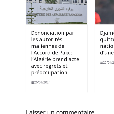
Dénonciation par
Djam
les autorités
quitt
maliennes de
nation
l’Accord de Paix :
d’un
l’Algérie prend acte
25/01/
avec regrets et
préoccupation
26/01/2024
Laisser un commentaire