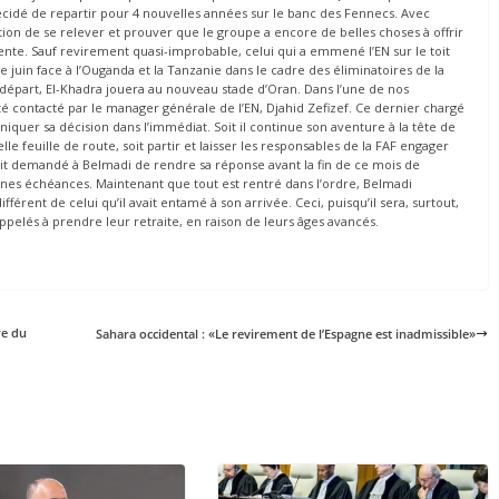
 décidé de repartir pour 4 nouvelles années sur le banc des Fennecs. Avec
ntion de se relever et prouver que le groupe a encore de belles choses à offrir
inente. Sauf revirement quasi-improbable, celui qui a emmené l’EN sur le toit
de juin face à l’Ouganda et la Tanzanie dans le cadre des éliminatoires de la
 départ, El-Khadra jouera au nouveau stade d’Oran. Dans l’une de nos
é contacté par le manager générale de l’EN, Djahid Zefizef. Ce dernier chargé
quer sa décision dans l’immédiat. Soit il continue son aventure à la tête de
elle feuille de route, soit partir et laisser les responsables de la FAF engager
ait demandé à Belmadi de rendre sa réponse avant la fin de ce mois de
nes échéances. Maintenant que tout est rentré dans l’ordre, Belmadi
fférent de celui qu’il avait entamé à son arrivée. Ceci, puisqu’il sera, surtout,
appelés à prendre leur retraite, en raison de leurs âges avancés.
re du
Sahara occidental : «Le revirement de l’Espagne est inadmissible»