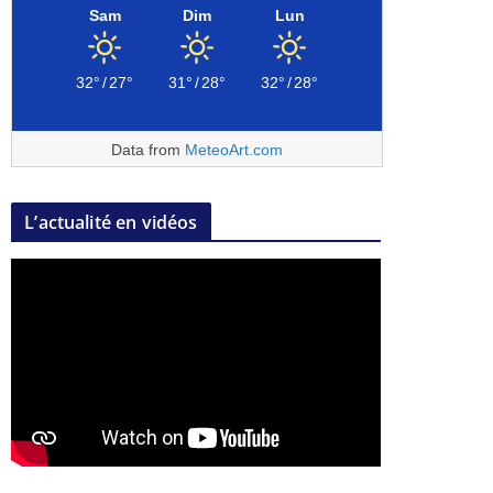
Sam
Dim
Lun
32°
/
27°
31°
/
28°
32°
/
28°
Data from
MeteoArt.com
L’actualité en vidéos