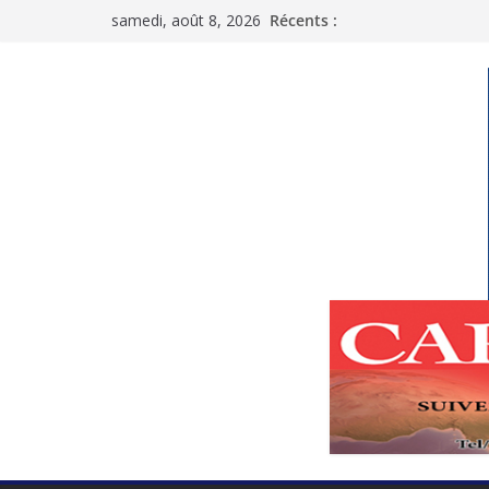
Passer
samedi, août 8, 2026
Récents :
au
contenu