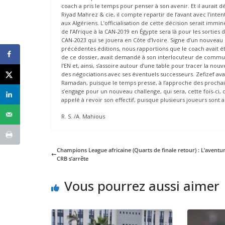
coach a pris le temps pour penser à son avenir. Et il aurait
Riyad Mahrez & cie, il compte repartir de l’avant avec l’inte
aux Algériens. L’officialisation de cette décision serait imm
de l’Afrique à la CAN-2019 en Égypte sera là pour les sorties 
CAN-2023 qui se jouera en Côte d’Ivoire. Signe d’un nouveau
précédentes éditions, nous rapportions que le coach avait ét
de ce dossier, avait demandé à son interlocuteur de communi
l’EN et, ainsi, s’assoire autour d’une table pour tracer la nouv
des négociations avec ses éventuels successeurs. Zefizef av
Ramadan, puisque le temps presse, à l’approche des prochai
s’engage pour un nouveau challenge, qui sera, cette fois-ci, di
appelé à revoir son effectif, puisque plusieurs joueurs sont 
R. S. /A. Mahious
Champions League africaine (Quarts de finale retour) : L’aventu
CRB s’arrête
Vous pourrez aussi aimer