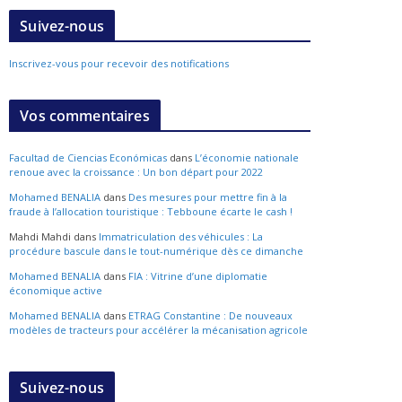
Suivez-nous
Inscrivez-vous pour recevoir des notifications
Vos commentaires
Facultad de Ciencias Económicas
dans
L’économie nationale
renoue avec la croissance : Un bon départ pour 2022
Mohamed BENALIA
dans
Des mesures pour mettre fin à la
fraude à l’allocation touristique : Tebboune écarte le cash !
Mahdi Mahdi
dans
Immatriculation des véhicules : La
procédure bascule dans le tout-numérique dès ce dimanche
Mohamed BENALIA
dans
FIA : Vitrine d’une diplomatie
économique active
Mohamed BENALIA
dans
ETRAG Constantine : De nouveaux
modèles de tracteurs pour accélérer la mécanisation agricole
Suivez-nous