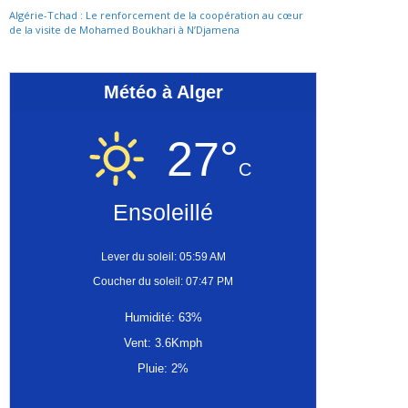
Algérie-Tchad : Le renforcement de la coopération au cœur
de la visite de Mohamed Boukhari à N’Djamena
Météo à Alger
27°
C
Ensoleillé
Lever du soleil: 05:59 AM
Coucher du soleil: 07:47 PM
Humidité: 63%
Vent: 3.6Kmph
Pluie: 2%