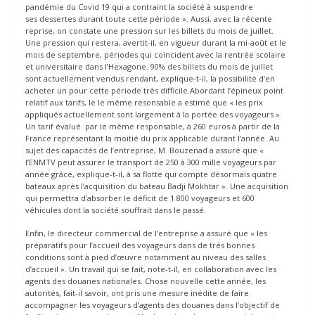
pandémie du Covid 19 qui a contraint la société à suspendre
ses dessertes durant toute cette période ». Aussi, avec la récente
reprise, on constate une pression sur les billets du mois de juillet.
Une pression qui restera, avertit-il, en vigueur durant la mi-août et le
mois de septembre, périodes qui coïncident avec la rentrée scolaire
et universitaire dans l’Hexagone. 90% des billets du mois de juillet
sont actuellement vendus rendant, explique-t-il, la possibilité d’en
acheter un pour cette période très difficile.Abordant l’épineux point
relatif aux tarifs, le le même resonsable a estimé que « les prix
appliqués actuellement sont largement à la portée des voyageurs ».
Un tarif évalué par le même responsable, à 260 euros à partir de la
France représentant la moitié du prix applicable durant l’année. Au
sujet des capacités de l’entreprise, M. Bouzenad a assuré que «
l’ENMTV peut assurer le transport de 250 à 300 mille voyageurs par
année grâce, explique-t-il, à sa flotte qui compte désormais quatre
bateaux après l’acquisition du bateau Badji Mokhtar ». Une acquisition
qui permettra d’absorber le déficit de 1 800 voyageurs et 600
véhicules dont la société souffrait dans le passé.
Enfin, le directeur commercial de l’entreprise a assuré que « les
préparatifs pour l’accueil des voyageurs dans de très bonnes
conditions sont à pied d’œuvre notamment au niveau des salles
d’accueil ». Un travail qui se fait, note-t-il, en collaboration avec les
agents des douanes nationales. Chose nouvelle cette année, les
autorités, fait-il savoir, ont pris une mesure inédite de faire
accompagner les voyageurs d’agents des douanes dans l’objectif de