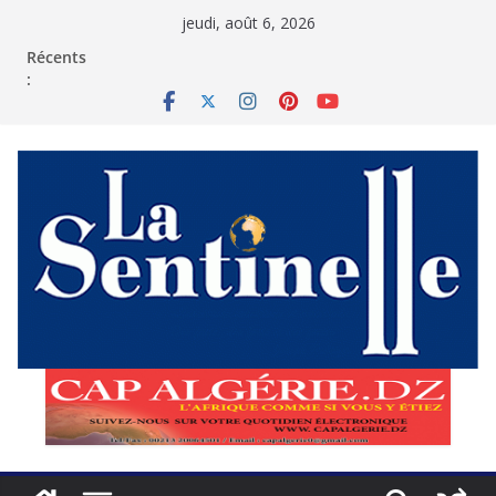
Passer
jeudi, août 6, 2026
au
contenu
Récents
: