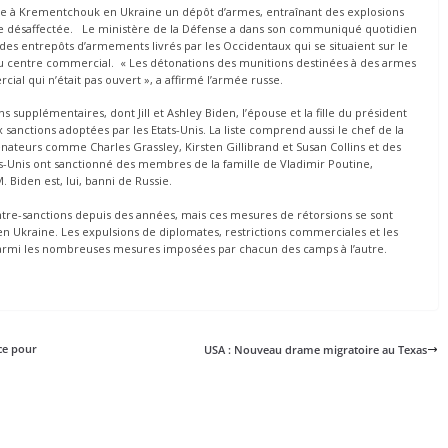
eille à Krementchouk en Ukraine un dépôt d’armes, entraînant des explosions
te désaffectée. Le ministère de la Défense a dans son communiqué quotidien
 des entrepôts d’armements livrés par les Occidentaux qui se situaient sur le
du centre commercial. « Les détonations des munitions destinées à des armes
al qui n’était pas ouvert », a affirmé l’armée russe.
s supplémentaires, dont Jill et Ashley Biden, l’épouse et la fille du président
ux sanctions adoptées par les Etats-Unis. La liste comprend aussi le chef de la
nateurs comme Charles Grassley, Kirsten Gillibrand et Susan Collins et des
-Unis ont sanctionné des membres de la famille de Vladimir Poutine,
 Biden est, lui, banni de Russie.
ntre-sanctions depuis des années, mais ces mesures de rétorsions se sont
en Ukraine. Les expulsions de diplomates, restrictions commerciales et les
armi les nombreuses mesures imposées par chacun des camps à l’autre.
ce pour
USA : Nouveau drame migratoire au Texas