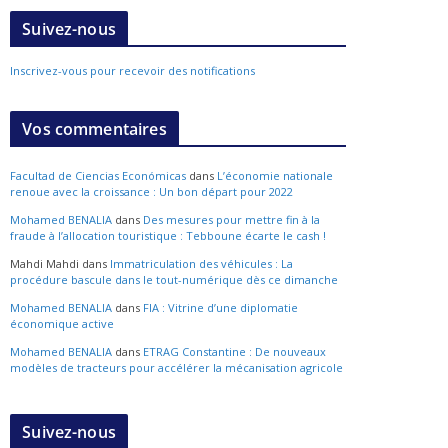
Suivez-nous
Inscrivez-vous pour recevoir des notifications
Vos commentaires
Facultad de Ciencias Económicas
dans
L’économie nationale
renoue avec la croissance : Un bon départ pour 2022
Mohamed BENALIA
dans
Des mesures pour mettre fin à la
fraude à l’allocation touristique : Tebboune écarte le cash !
Mahdi Mahdi
dans
Immatriculation des véhicules : La
procédure bascule dans le tout-numérique dès ce dimanche
Mohamed BENALIA
dans
FIA : Vitrine d’une diplomatie
économique active
Mohamed BENALIA
dans
ETRAG Constantine : De nouveaux
modèles de tracteurs pour accélérer la mécanisation agricole
Suivez-nous