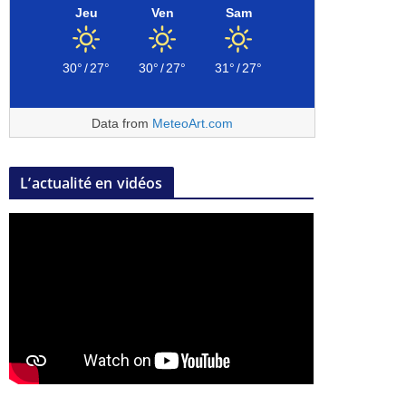
Jeu
Ven
Sam
30°
/
27°
30°
/
27°
31°
/
27°
Data from
MeteoArt.com
L’actualité en vidéos