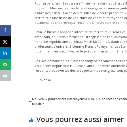
Pour sa part, l’armée russe a affirmé hier avoir frappé la v
qui, selon Moscou, ont mis le feu à une galerie commerçan
assuré avoir détruit avec des missiles de « haute précision »
territoire d’une usine de véhicules de chantier mitoyenne 
occidentales ont provoqué l’incendie (…) d’un centre commerci
Enfin, la Russie a annoncé interdire de territoire 25 Américain
américain Joe Biden, affirmant qu’il s’agissait de répliques a
minorité républicaine au Sénat, Mitch McConnell, d’autres sé
professeurs d’université comme Francis Fukuyama. Les Etats
notamment ses deux filles, et le président russe lui-même. M.
Les Occidentaux et les Russes échangent les sanctions et co
accélérées depuis que la Russie a lancé une vaste offensive 
responsables adverses déclarés personnae non grata sont p
R.I. avec AFP
Nouveaux pourparlers interlibyens à l’ONU : Une seconde chan
la paix ?
Vous pourrez aussi aimer