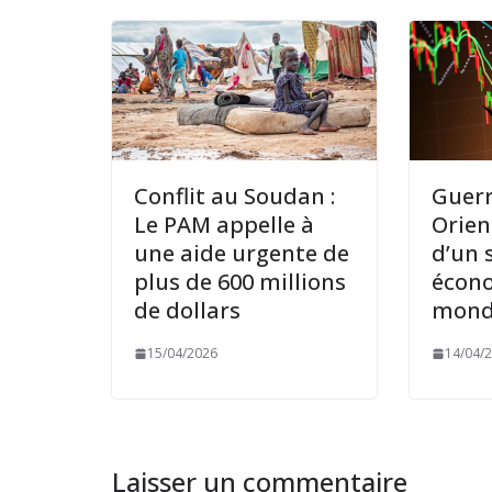
Conflit au Soudan :
Guerr
Le PAM appelle à
Orien
une aide urgente de
d’un 
plus de 600 millions
écon
de dollars
mond
15/04/2026
14/04/
Laisser un commentaire