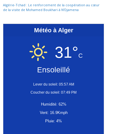
Algérie-Tchad : Le renforcement de la coopération au cœur
de la visite de Mohamed Boukhari à N’Djamena
Météo à Alger
31°
C
Ensoleillé
Lever du soleil: 05:57 AM
Coucher du soleil: 07:49 PM
Humidité: 62%
Vent: 16.9Kmph
Pluie: 4%