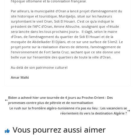
l’époque ottomane et la colonisation française.
Par ailleurs, la municipalité d’Oran a lancé projet d’aménagement du
site historique et touristique, Murdjadjo, situé sur les hauteurs
surplombant le vieil Oran, Sidi El Houari. C’est ce qu’a indiqué le
président de l’APC d’Oran, Amine Allouche, soulignant que «l’étude
sera lancée dans les tous prochains jours». Il s’agit, selon le maire
d’Oran, de l’aménagement du quartier de Sidi El Houari et de la
mosquée de Abdelkader El Djilani, et ce sur une surface de 5 km2. Le
projet porte sur la réalisation d’aires de détente, l’aménagement de
l’environnement de Fort Santa Cruz, sachant que ce site donne une
belle vue sur l’ensemble des quartiers de toute la ville d’Oran.
Au-delà de son patrimoine culturel
Amar Malki
Biden a achevé hier une tournée de 4 jours au Proche-Orient : Des
promesses contre plus de pétrole et de normalisation
Le rush sur la frontière algéro-tunisienne n’a pas eu lieu : Les vacanciers se
réorientent-ils vers la destination Algérie ?
Vous pourrez aussi aimer