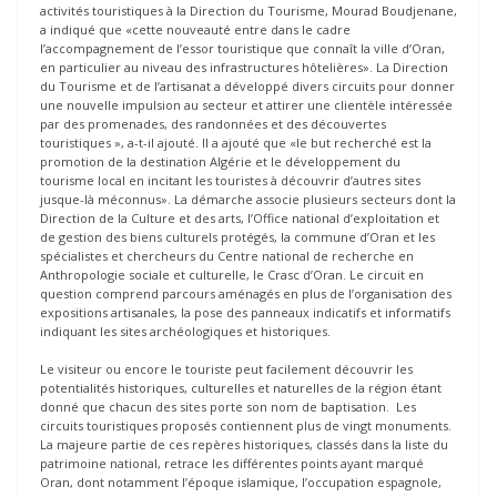
activités touristiques à la Direction du Tourisme, Mourad Boudjenane,
a indiqué que «cette nouveauté entre dans le cadre
l’accompagnement de l’essor touristique que connaît la ville d’Oran,
en particulier au niveau des infrastructures hôtelières». La Direction
du Tourisme et de l’artisanat a développé divers circuits pour donner
une nouvelle impulsion au secteur et attirer une clientèle intéressée
par des promenades, des randonnées et des découvertes
touristiques », a-t-il ajouté. Il a ajouté que «le but recherché est la
promotion de la destination Algérie et le développement du
tourisme local en incitant les touristes à découvrir d’autres sites
jusque-là méconnus». La démarche associe plusieurs secteurs dont la
Direction de la Culture et des arts, l’Office national d’exploitation et
de gestion des biens culturels protégés, la commune d’Oran et les
spécialistes et chercheurs du Centre national de recherche en
Anthropologie sociale et culturelle, le Crasc d’Oran. Le circuit en
question comprend parcours aménagés en plus de l’organisation des
expositions artisanales, la pose des panneaux indicatifs et informatifs
indiquant les sites archéologiques et historiques.
Le visiteur ou encore le touriste peut facilement découvrir les
potentialités historiques, culturelles et naturelles de la région étant
donné que chacun des sites porte son nom de baptisation. Les
circuits touristiques proposés contiennent plus de vingt monuments.
La majeure partie de ces repères historiques, classés dans la liste du
patrimoine national, retrace les différentes points ayant marqué
Oran, dont notamment l’époque islamique, l’occupation espagnole,