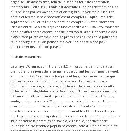
organise. Un dynamisme, loin de laisser les touristes potentiels
indifférents. D’ailleurs El Bahia est devenue l’une des destinations les
plus prisées par les vacanciers et enregistre un véritable rush. Les
hôtels et les maisons d’hôtes affichent complets jusqu’au mois de
septembre. D’ailleurs Le parc hôtelier compte 193 établissements
(classés entre 0 à 5 étoiles) avec une capacité de 19.302 lits, implantés
dans les différentes communes de la wilaya d’Oran. L’ensemble des
plages sont prises d’assaut dès les premières heures de la journée à
telle enseigne que l’on peine à trouver une petite place pour
s’installer et installer son parasol.
Rush des vacanciers
La wilaya d’Oran et son littoral de 120 km grouille de monde aussi
bien durant les jours de la semaine que durant les journées de week
end. D’emblée, l’on vise à la fois gros et loin, notamment en ce qui
concerne la rentabilisation de cette saison. Le président de la
commission sociale, culturelle, sportive et de la jeunesse de cette
collectivité locale,Abderrahim Belabbes, indique que «la commune
d’Oran est prête à accueillir pas moins de trois millions estivants»,
soulignant que «la ville d’Oran commence à capitaliser sur la bonne
promotion dont elle a fait l’objet lors des différents événements
qu’elle a accueillis récemment, notamment les 19e édition des Jeux
méditerranéens». Et d’ajouter que «le recul de la pandémie du Covid-
19, a permis à la commission sociale, culturelle, sportive et de
jeunesse de l’Assemblée populaire communale d’Oran de revoir les
prévisions à la hausse concernant l’affluence des estivants». En