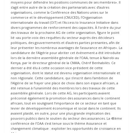
moyens pour défendre les positions communes de ses membres». Il
s’agit entre autre de la création des partenariats avec d’autres
organisations, comme la Conférence des Nations unies sur le
commerce et le développement (CNUCED), l’Organisation
internationale du travail (OIT) et l’Access to Insurance Initiative dans
divers programmes de renforcement des capacités. À l’ordre du jour
des travaux de la prochaine AG de cette organisation, figure le point
lié «au porte-voix des requêtes du secteur auprès des décideurs
politiques, des gouvernements et d’autres parties prenantes, afin de
leur présenter les nombreux avantages de l’assurance en Afrique». La
candidature de l’Algérie pour abriter cet évènement a été introduite
lors de la dernière assemblée générale de l’OAA, tenue à Nairobi au
Kenya, par le directeur général de la CNMA, Chérif Benhabilès. Ce
dernier a été élu à cette occasion vice-président de cette
organisation, dont le statut est devenu organisation internationale et
non régionale. Cette candidature, qui s’inscrit dans l’ambition de
l’Algérie de se frayer une place de choix dans son espace africain, a
été retenue à l’unanimité des membres lors des travaux de cette
assemblée générale. Lors de cette AG, les participants avaient
préconisé également la promotion des assurances dans le continent
africain, tout en soulignant l’importance de ce secteur en tant que
levier de développement économique et social dans le continent. Ils
avaient plaidé, en outre, pour une plus grande implication des
pouvoirs publics dans le soutien du secteur des assurances. La 48ème
conférence de l’OAA s’est tenue sous le thème Assurance et
changement climatique : exploiter les opportunités de croissance en