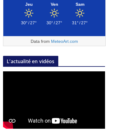
Jeu
Ven
Sam
30°
/
27°
30°
/
27°
31°
/
27°
Data from
MeteoArt.com
L’actualité en vidéos