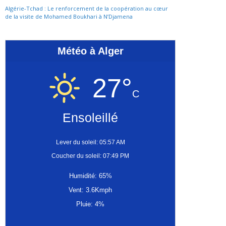
Algérie-Tchad : Le renforcement de la coopération au cœur
de la visite de Mohamed Boukhari à N’Djamena
Météo à Alger
27°
C
Ensoleillé
Lever du soleil: 05:57 AM
Coucher du soleil: 07:49 PM
Humidité: 65%
Vent: 3.6Kmph
Pluie: 4%