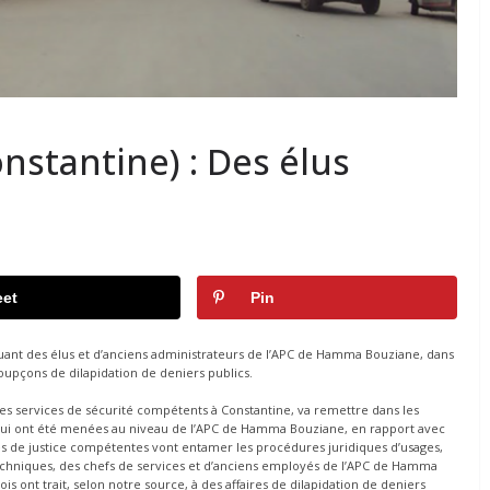
stantine) : Des élus
et
Pin
quant des élus et d’anciens administrateurs de l’APC de Hamma Bouziane, dans
s soupçons de dilapidation de deniers publics.
 des services de sécurité compétents à Constantine, va remettre dans les
s qui ont été menées au niveau de l’APC de Hamma Bouziane, en rapport avec
nces de justice compétentes vont entamer les procédures juridiques d’usages,
 techniques, des chefs de services et d’anciens employés de l’APC de Hamma
s ont trait, selon notre source, à des affaires de dilapidation de deniers