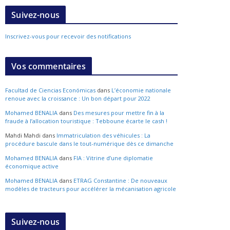
Suivez-nous
Inscrivez-vous pour recevoir des notifications
Vos commentaires
Facultad de Ciencias Económicas
dans
L’économie nationale
renoue avec la croissance : Un bon départ pour 2022
Mohamed BENALIA
dans
Des mesures pour mettre fin à la
fraude à l’allocation touristique : Tebboune écarte le cash !
Mahdi Mahdi
dans
Immatriculation des véhicules : La
procédure bascule dans le tout-numérique dès ce dimanche
Mohamed BENALIA
dans
FIA : Vitrine d’une diplomatie
économique active
Mohamed BENALIA
dans
ETRAG Constantine : De nouveaux
modèles de tracteurs pour accélérer la mécanisation agricole
Suivez-nous