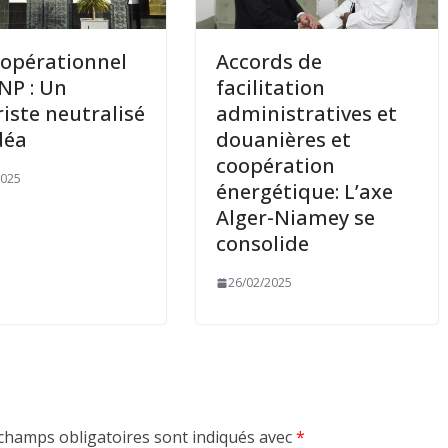
 opérationnel
Accords de
ANP : Un
facilitation
riste neutralisé
administratives et
déa
douanières et
coopération
2025
énergétique: L’axe
Alger-Niamey se
consolide
26/02/2025
champs obligatoires sont indiqués avec
*