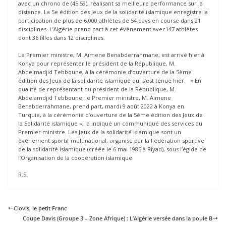
avec un chrono de (45.59), réalisant sa meilleure performance sur la
distance. La 5e édition des Jeux de la solidarité islamique enregistre la
participation de plus de 6.000 athlètes de 54 pays en course dans 21
disciplines. L’Algérie prend part à cet évènement avec147 athlètes
dont 36 filles dans 12 disciplines.
Le Premier ministre, M. Aïmene Benabderrahmane, est arrivé hier à
Konya pour représenter le président de la République, M.
Abdelmadjid Tebboune, à la cérémonie d’ouverture de la 5ème
édition des Jeux de la solidarité islamique qui s’est tenue hier. « En
qualité de représentant du président de la République, M.
Abdelamdjid Tebboune, le Premier ministre, M. Aïmene
Benabderrahmane, prend part, mardi 9 août 2022 à Konya en
Turquie, à la cérémonie d’ouverture de la 5ème édition des Jeux de
la Solidarité islamique », a indiqué un communiqué des services du
Premier ministre. Les Jeux de la solidarité islamique sont un
événement sportif multinational, organisé par la Fédération sportive
de la solidarité islamique (créée le 6 mai 1985 à Riyad), sous l’égide de
l’Organisation de la coopération islamique.
R.S.
Clovis, le petit Franc
Coupe Davis (Groupe 3 – Zone Afrique) : L’Algérie versée dans la poule B